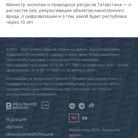
Министр экологии и природных ресурсов Татарстана — о
расчистке рек, рекультивации объектов накопленного
вреда, о цифровизации и о том, какой будет республика
через 10 лет
© 2015 - 2026 Сетевое издание «Реальное время» Зарегистрировано
Федеральной службой по надзору в сфере связи, информационных
технологий и массовых коммуникаций (Роскомнадзор) –
регистрационный номер ЭЛ № ФС 77 - 79627 от 18 декабря 2020 г. (ранее
свидетельство Эл № ФС 77-59331 от 18 сентября 2014 г.)
Использование материалов Реального Времени разрешено только с
предварительного согласия правообладателей, упоминание сайта и
прямая гиперссылка обязательны при частичном или полном
воспроизведении материалов.
18+
RU
EN
РЕДАКЦИЯ
РЕКЛАМА
Учредитель ООО «Реальное
ПРАВОВАЯ ИНФОРМАЦИЯ
время»