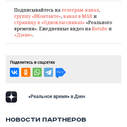
ВОДНЫЕ ВИДЫ СПОРТА
ОБРАЗОВАНИЕ
Подписывайтесь на
телеграм-канал
,
ХОККЕЙ С МЯЧОМ
ПРОИСШЕСТВИЯ
группу «ВКонтакте»
,
канал в MAX
и
страницу в «Одноклассниках»
«Реального
времени». Ежедневные видео на
Rutube
и
«Дзене»
.
Поделитесь в соцсетях
«Реальное время» в Дзен
НОВОСТИ ПАРТНЕРОВ