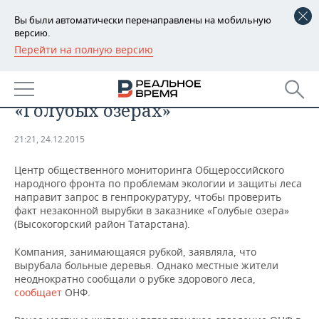
Вы были автоматически перенаправлены на мобильную
версию.
Перейти на полную версию
РЕГИОНЫ
ОНФ заинтересовался
БАШКОРТОСТАН
НОВОСТИ
незаконной рубкой лесов в
«Голубых озерах»
ТАТАРСТАН
АНАЛИТИКА
21:21, 24.12.2015
УДМУРТИЯ
НОВОСТИ АНАЛИТИКИ
ЭКОНОМИКА
Центр общественного мониторинга Общероссийского
ДЕКЛАРАЦИИ О ДОХОДАХ
НОВОСТИ ЭКОНОМИКИ
ПРОМЫШЛЕННОСТЬ
народного фронта по проблемам экологии и защиты леса
направит запрос в генпрокуратуру, чтобы проверить
факт незаконной вырубки в заказнике «Голубые озера»
КОРОЛИ ГОСЗАКАЗА ПФО
ФИНАНСЫ
НОВОСТИ
НЕДВИЖИМОСТЬ
(Высокогорский район Татарстана).
ПРОМЫШЛЕННОСТИ
ВУЗЫ ТАТАРСТАНА
БАНКИ
НОВОСТИ НЕДВИЖИМОСТИ
АВТО
Компания, занимающаяся рубкой, заявляла, что
АГРОПРОМ
вырубала больные деревья. Однако местные жители
неоднократно сообщали о рубке здорового леса,
КОМУ ПРИНАДЛЕЖАТ
БЮДЖЕТ
НОВОСТИ АВТО
БИЗНЕС
ТОРГОВЫЕ ЦЕНТРЫ
МАШИНОСТРОЕНИЕ
сообщает
ОНФ.
ТАТАРСТАНА
ИНВЕСТИЦИИ
НОВОСТИ БИЗНЕСА
ТЕХНОЛОГИИ