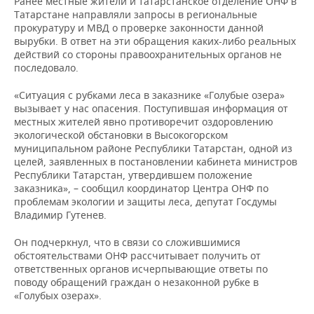
Ранее местные жители и татарстанское отделение ОНФ в
НЕФТЕХИМИЯ
Татарстане направляли запросы в региональные
РОЗНИЧНАЯ ТОРГОВЛЯ
НОВОСТИ ТЕХНОЛОГИЙ
МЕРОПРИЯТИЯ
прокуратуру и МВД о проверке законности данной
НЕФТЬ
вырубки. В ответ на эти обращения каких-либо реальных
действий со стороны правоохранительных органов не
ТРАНСПОРТ
IT
НОВОСТИ МЕРОПРИЯТИЙ
СПОРТ
последовало.
ОПК
УСЛУГИ
МЕДИА
ВЫЕЗДНАЯ РЕДАКЦИЯ
НОВОСТИ СПОРТА
ОБЩЕСТВО
«Ситуация с рубками леса в заказнике «Голубые озера»
ЭНЕРГЕТИКА
вызывает у нас опасения. Поступившая информация от
местных жителей явно противоречит оздоровлению
ТЕЛЕКОММУНИКАЦИИ
БИЗНЕС-БРАНЧИ
ФУТБОЛ
НОВОСТИ ОБЩЕСТВА
ФОТОГАЛЕРЕЯ
экологической обстановки в Высокогорском
муниципальном районе Республики Татарстан, одной из
ONLINE-КОНФЕРЕНЦИИ
ХОККЕЙ
ВЛАСТЬ
СЮЖЕТЫ
целей, заявленных в постановлении кабинета министров
Республики Татарстан, утвердившем положение
ОТКРЫТАЯ ЛЕКЦИЯ
БАСКЕТБОЛ
ИНФРАСТРУКТУРА
СПРАВОЧНИК
заказника», – сообщил координатор Центра ОНФ по
проблемам экологии и защиты леса, депутат Госдумы
Владимир Гутенев.
ВОЛЕЙБОЛ
ИСТОРИЯ
СПИСОК ПЕРСОН
ПОЛНАЯ ВЕРСИЯ
Он подчеркнул, что в связи со сложившимися
КИБЕРСПОРТ
КУЛЬТУРА
СПИСОК КОМПАНИЙ
обстоятельствами ОНФ рассчитывает получить от
ответственных органов исчерпывающие ответы по
поводу обращений граждан о незаконной рубке в
ФИГУРНОЕ КАТАНИЕ
МЕДИЦИНА
«Голубых озерах».