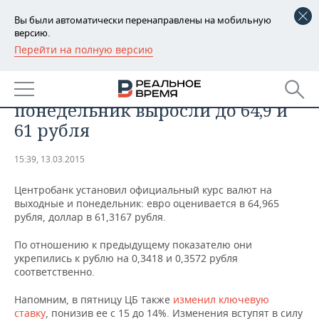
Вы были автоматически перенаправлены на мобильную
версию.
Перейти на полную версию
РЕГИОНЫ
Официальные курсы евро и
БАШКОРТОСТАН
НОВОСТИ
доллара на выходные и
понедельник выросли до 64,9 и
ТАТАРСТАН
АНАЛИТИКА
61 рубля
УДМУРТИЯ
НОВОСТИ АНАЛИТИКИ
ЭКОНОМИКА
15:39, 13.03.2015
ДЕКЛАРАЦИИ О ДОХОДАХ
НОВОСТИ ЭКОНОМИКИ
ПРОМЫШЛЕННОСТЬ
Центробанк установил официальный курс валют на
выходные и понедельник: евро оценивается в 64,965
КОРОЛИ ГОСЗАКАЗА ПФО
ФИНАНСЫ
НОВОСТИ
НЕДВИЖИМОСТЬ
рубля, доллар в 61,3167 рубля.
ПРОМЫШЛЕННОСТИ
По отношению к предыдущему показателю они
ВУЗЫ ТАТАРСТАНА
БАНКИ
НОВОСТИ НЕДВИЖИМОСТИ
АВТО
АГРОПРОМ
укрепились к рублю на 0,3418 и 0,3572 рубля
соответственно.
КОМУ ПРИНАДЛЕЖАТ
БЮДЖЕТ
НОВОСТИ АВТО
БИЗНЕС
ТОРГОВЫЕ ЦЕНТРЫ
МАШИНОСТРОЕНИЕ
Напомним, в пятницу ЦБ также
изменил ключевую
ТАТАРСТАНА
ИНВЕСТИЦИИ
НОВОСТИ БИЗНЕСА
ТЕХНОЛОГИИ
ставку
, понизив ее с 15 до 14%. Изменения вступят в силу