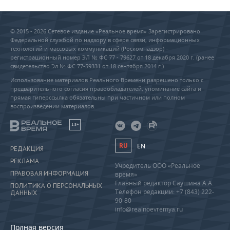
© 2015 - 2026 Сетевое издание «Реальное время» Зарегистрировано
Федеральной службой по надзору в сфере связи, информационных
технологий и массовых коммуникаций (Роскомнадзор) –
регистрационный номер ЭЛ № ФС 77 - 79627 от 18 декабря 2020 г. (ранее
свидетельство Эл № ФС 77-59331 от 18 сентября 2014 г.)
Использование материалов Реального Времени разрешено только с
предварительного согласия правообладателей, упоминание сайта и
прямая гиперссылка обязательны при частичном или полном
воспроизведении материалов.
18+
RU
EN
РЕДАКЦИЯ
РЕКЛАМА
Учредитель ООО «Реальное
ПРАВОВАЯ ИНФОРМАЦИЯ
время»
Главный редактор Саушина А.А.
ПОЛИТИКА О ПЕРСОНАЛЬНЫХ
Телефон редакции: +7 (843) 222-
ДАННЫХ
90-80
info@realnoevremya.ru
Полная версия