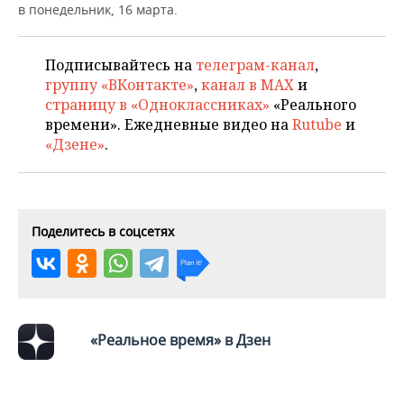
НЕФТЕХИМИЯ
в понедельник, 16 марта.
РОЗНИЧНАЯ ТОРГОВЛЯ
НОВОСТИ ТЕХНОЛОГИЙ
МЕРОПРИЯТИЯ
НЕФТЬ
Подписывайтесь на
телеграм-канал
,
ТРАНСПОРТ
IT
НОВОСТИ МЕРОПРИЯТИЙ
СПОРТ
группу «ВКонтакте»
,
канал в MAX
и
ОПК
страницу в «Одноклассниках»
«Реального
УСЛУГИ
МЕДИА
ВЫЕЗДНАЯ РЕДАКЦИЯ
НОВОСТИ СПОРТА
ОБЩЕСТВО
времени». Ежедневные видео на
Rutube
и
ЭНЕРГЕТИКА
«Дзене»
.
ТЕЛЕКОММУНИКАЦИИ
БИЗНЕС-БРАНЧИ
ФУТБОЛ
НОВОСТИ ОБЩЕСТВА
ФОТОГАЛЕРЕЯ
ONLINE-КОНФЕРЕНЦИИ
ХОККЕЙ
ВЛАСТЬ
СЮЖЕТЫ
Поделитесь в соцсетях
ОТКРЫТАЯ ЛЕКЦИЯ
БАСКЕТБОЛ
ИНФРАСТРУКТУРА
СПРАВОЧНИК
ВОЛЕЙБОЛ
ИСТОРИЯ
СПИСОК ПЕРСОН
ПОЛНАЯ ВЕРСИЯ
КИБЕРСПОРТ
КУЛЬТУРА
СПИСОК КОМПАНИЙ
«Реальное время» в Дзен
ФИГУРНОЕ КАТАНИЕ
МЕДИЦИНА