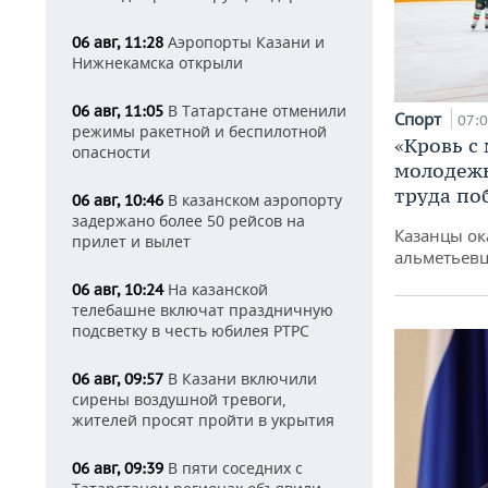
Аэропорты Казани и
06 авг, 11:28
Нижнекамска открыли
В Татарстане отменили
06 авг, 11:05
Спорт
07:
режимы ракетной и беспилотной
«Кровь с
опасности
молодежь
труда по
В казанском аэропорту
06 авг, 10:46
задержано более 50 рейсов на
Казанцы ок
прилет и вылет
альметьевц
На казанской
06 авг, 10:24
телебашне включат праздничную
подсветку в честь юбилея РТРС
В Казани включили
06 авг, 09:57
сирены воздушной тревоги,
жителей просят пройти в укрытия
В пяти соседних с
06 авг, 09:39