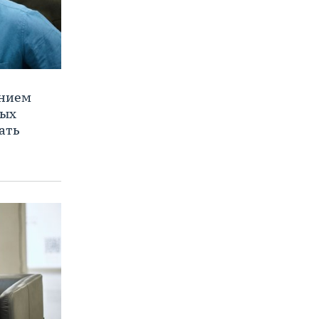
ением
ных
ать