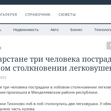
ГАЛЕРЕЯ
СПРАВОЧНИК
СЮЖЕТЫ
ь
Недвижимость
Авто
Бизнес
Технолог
О
арстане три человека постра
вом столкновении легковуше
.2021
не три человека пострадали в лобовом столкновении легков
ария произошла в Менделеевском районе республики.
вни Тихоново лоб в лоб столкнулись две легковушки. У об
днюю часть кузова.