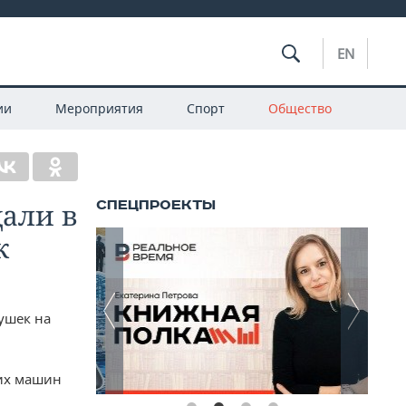
EN
ии
Мероприятия
Спорт
Общество
дали в
к
ушек на
еих машин