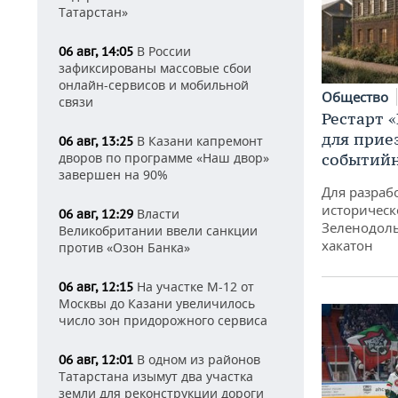
Татарстан»
В России
06 авг, 14:05
зафиксированы массовые сбои
онлайн-сервисов и мобильной
Общество
связи
Рестарт 
для прие
В Казани капремонт
06 авг, 13:25
дворов по программе «Наш двор»
событий
завершен на 90%
Для разраб
историческ
Власти
06 авг, 12:29
Зеленодоль
Великобритании ввели санкции
хакатон
против «Озон Банка»
На участке М-12 от
06 авг, 12:15
Москвы до Казани увеличилось
число зон придорожного сервиса
В одном из районов
06 авг, 12:01
Татарстана изымут два участка
земли для реконструкции дороги