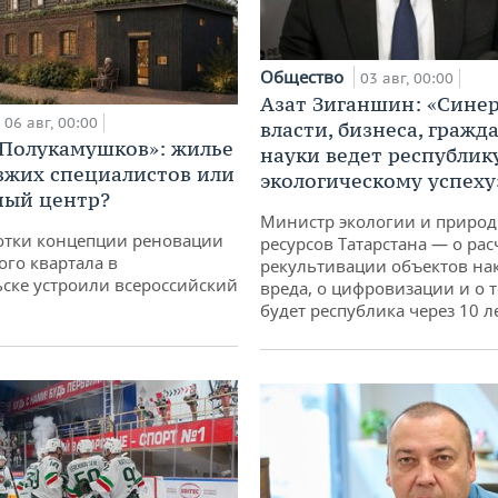
Общество
03 авг, 00:00
Азат Зиганшин: «Сине
06 авг, 00:00
власти, бизнеса, гражд
«Полукамушков»: жилье
науки ведет республик
зжих специалистов или
экологическому успеху
ный центр?
Министр экологии и приро
отки концепции реновации
ресурсов Татарстана — о рас
ого квартала в
рекультивации объектов на
ске устроили всероссийский
вреда, о цифровизации и о т
будет республика через 10 л