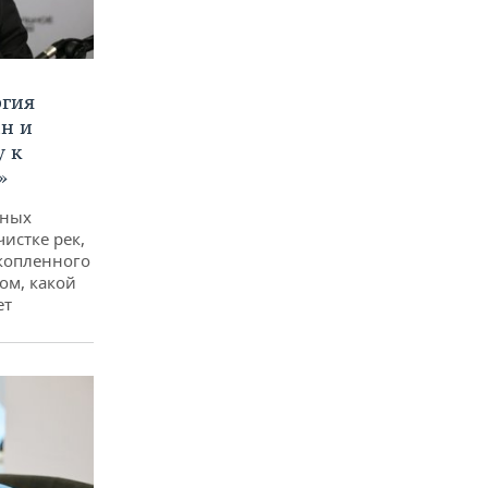
ргия
ан и
у к
»
дных
чистке рек,
копленного
ом, какой
ет