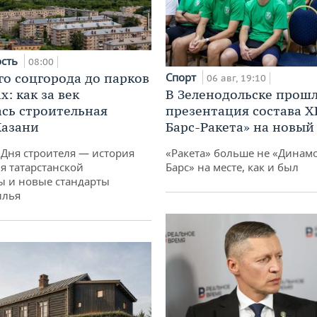
ость
08:00
го соцгорода до парков
Спорт
06 авг, 19:10
: как за век
В Зеленодольске прош
сь строительная
презентация состава Х
Казани
Барс-Ракета» на новый
 Дня строителя — история
«Ракета» больше не «Динамо
я татарстанской
Барс» на месте, как и был
ы и новые стандарты
илья