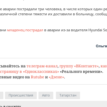
те аварии пострадали три человека, в числе которых один р
азличной степени тяжести их доставили в больницу, сообщ
зани
младенец пострадал
в аварии из-за водителя Hyundai Sol
Ольг
сывайтесь на
телеграм-канал
,
группу «ВКонтакте»
,
кан
страницу в «Одноклассниках»
«Реального времени».
евные видео на
Rutube
и
«Дзене»
.
Происшествия
Авто
Татарстан
ь в соцсетях