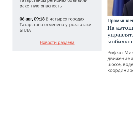
Татарстаном регионах объявили
ракетную опасность
В четырех городах
06 авг, 09:18
Промышле
Татарстана отменена угроза атаки
На автоп
БПЛА
управлят
мобильн
Новости раздела
Рифкат Мин
движение а
шоссе, воде
координир