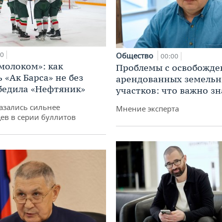
00
Общество
00:00
 молоком»: как
Проблемы с освобожд
 «Ак Барса» не без
арендованных земель
бедила «Нефтяник»
участков: что важно зн
азались сильнее
Мнение эксперта
ев в серии буллитов