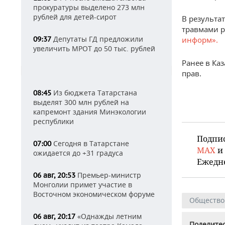
прокуратуры выделено 273 млн
рублей для детей-сирот
В результа
травмами р
Депутаты ГД предложили
09:37
информ».
увеличить МРОТ до 50 тыс. рублей
Ранее в Ка
прав.
Из бюджета Татарстана
08:45
выделят 300 млн рублей на
капремонт здания Минэкологии
республики
Подпи
Сегодня в Татарстане
07:00
MAX
и
ожидается до +31 градуса
Ежедн
Премьер-министр
06 авг, 20:53
Монголии примет участие в
Восточном экономическом форуме
Общество
«Однажды летним
06 авг, 20:17
Поделитес