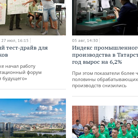
27 июл, 16:15
05 авг, 14:30
й тест-драйв для
Индекс промышленног
ков
производства в Татарс
год вырос на 6,2%
ке начал работу
тационный форум
При этом показатели более 
и будущего»
половины обрабатывающих
производств снизились