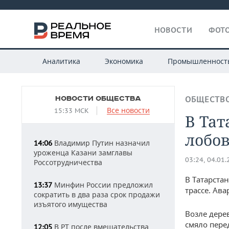
НОВОСТИ
ФОТО
Аналитика
Экономика
Промышленност
НОВОСТИ ОБЩЕСТВА
ОБЩЕСТВ
Все новости
15:33 МСК
В Тат
лобо
Владимир Путин назначил
14:06
уроженца Казани замглавы
03:24, 04.01
Россотрудничества
В Татарста
Минфин России предложил
13:37
трассе. Ав
сократить в два раза срок продажи
изъятого имущества
Возле дере
смяло пере
В РТ после вмешательства
12:05