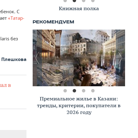
Книжная полка
ебенок. С
ает
«Татар-
aris без
а Плешкова
ал в
Премиальное жилье в Казани:
тренды, критерии, покупатели в
2026 году