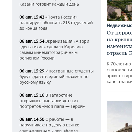
Казани готовит каждый день
«Почта России»
06 авг, 15:42
планирует обновить 215 отделений
Недвижим
до конца года
От перво
на крышах
Экранизация «А зори
06 авг, 15:34
изменила
здесь тихие» сделала Карелию
самым кинематографичным
отрасль 
регионом России
К 70-летию
становлени
Иностранные студенты
06 авг, 15:29
архитектур
будут сдавать единый экзамен по
качества ж
русскому языку
В Татарстане
06 авг, 15:16
открылись выставки детских
портретов «Мой папа — Герой»
С работы — в
06 авг, 14:50
наручниках: по делу о взятке
задержали замглавы «Банка