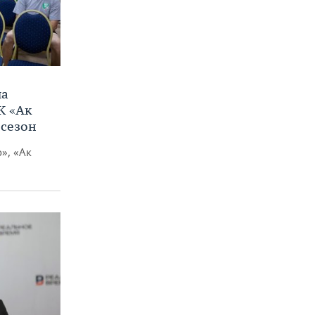
ла
К «Ак
 сезон
», «Ак