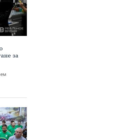
о
тане за
чем