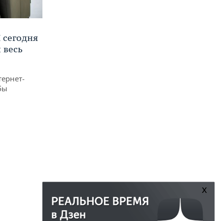
 сегодня
 весь
тернет-
бы
x