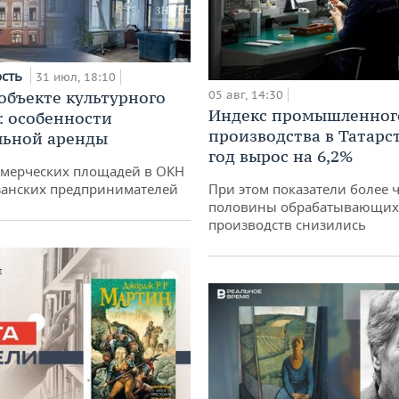
ость
31 июл, 18:10
 объекте культурного
05 авг, 14:30
Индекс промышленног
: особенности
производства в Татарс
льной аренды
год вырос на 6,2%
ммерческих площадей в ОКН
занских предпринимателей
При этом показатели более 
половины обрабатывающих
производств снизились