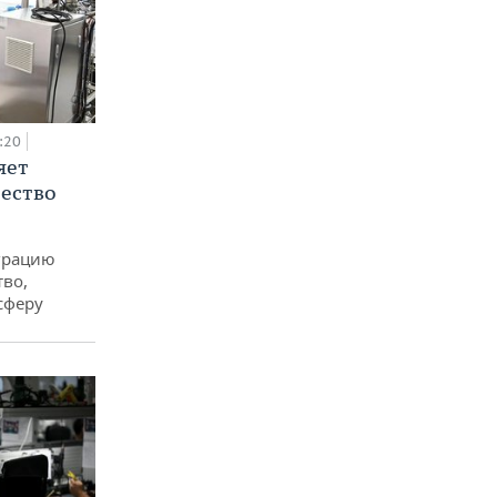
:20
яет
ество
еграцию
тво,
сферу