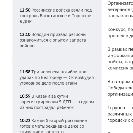
Организато
ветеранов 
Российские войска взяли под
12:30
направлени
контроль Васютинское и Торецкое
в ДНР
Конкурс, п
Володин призвал регионы
12:10
прошел в дв
ознакомиться с опытом запрета
вейпов
В рамках п
информацию
войны, пат
комиссия о
Три человека погибли при
11:38
ударах по Белгороду — СК возбудил
Во втором 
уголовное дело после атаки
Победителе
организаци
В Казани за сутки
10:59
зарегистрировали 5 ДТП — в одном
из них пострадал ребенок
I группа —
различных 
городских 
Каждый второй россиянин
10:22
готов к четырехдневке даже со
снижением зарплаты