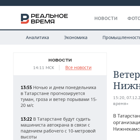
НОВОСТИ
ФОТО
Аналитика
Экономика
Промышленност
НОВОСТИ
Все новости
14:11 МСК
Вете
Нижн
Ночью и днем понедельника
13:55
в Татарстане прогнозируется
15:20, 07.12.
туман, гроза и ветер порывами 15-
время»
20 м/с
В Татарста
В Татарстане будут судить
13:22
организаци
машиниста автокрана в связи с
Нижнекамс
падением рабочего с 10-метровой
высоты