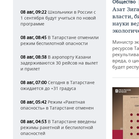
Общество
Азат Зиг
Школьники в России с
08 авг, 09:22
власти, б
1 сентября будут учиться по новой
науки ве
программе
экологич
В Татарстане отменили
08 авг, 08:45
Министр э
режим беспилотной опасности
ресурсов Та
рекультива
В аэропорту Казани
08 авг, 08:38
вреда, о ц
задерживаются 30 рейсов на вылет
будет респу
и прилет
Сегодня в Татарстане
08 авг, 07:00
ожидается до +31 градуса
Режим «Ракетная
08 авг, 05:42
опасность» в Татарстане отменен
В Татарстане введены
08 авг, 04:53
режимы ракетной и беспилотной
опасностей