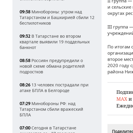
II группа 
и сельские
Минобороны: утром над
09:38
округах ре
Татарстаном и Башкирией сбили 12
беспилотников
III группа
учреждений
В Татарстане во втором
09:32
квартале выявили 19 поддельных
По итогам 
банкнот
организаци
второе мес
Россиян предупредили о
08:58
2020 году 
новой схеме обмана родителей
района Ниж
подростков
13 человек пострадали при
08:26
атаке БПЛА в Белгороде
Подпи
MAX
и
Минобороны РФ: над
07:29
Ежедн
Татарстаном сбили вражеский
БПЛА
Сегодня в Татарстане
07:00
Поделитес