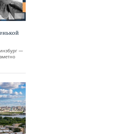
ленькой
Гинзбург —
заметно