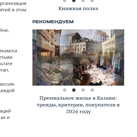
организация
Книжная полка
ятий в этом
йне,
екамска
етьми
ьтате
тап.
миссия.
каждой
Премиальное жилье в Казани:
тренды, критерии, покупатели в
заций
2026 году
ах и