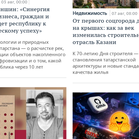
03 авг, 00:00
аншин: «Синергия
Недвижимость
07 авг, 08:00
изнеса, граждан и
От первого соцгорода 
дет республику к
на крышах: как за век
ескому успеху»
изменилась строитель
отрасль Казани
кологии и природных
тарстана — о расчистке рек,
К 70-летию Дня строителя —
ции объектов накопленного
становления татарстанской
ифровизации и о том, какой
архитектуры и новые станд
блика через 10 лет
качества жилья