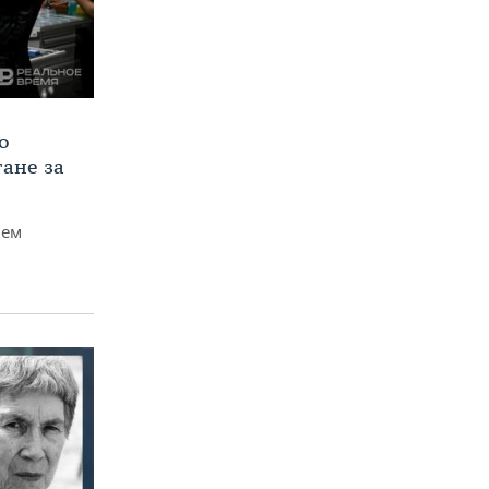
о
тане за
чем