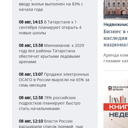
вводу жилья выполнен на 83% с
начала года
В Татарстане к 1
08 авг, 14:15
Недвижим
сентября планируют открыть 4
Бизнес в
новые школы
наследия
национа
Минниханов: к 2029
08 авг, 13:38
году все районы Татарстана
Аренда ко
обеспечат крытыми ледовыми
глазами ка
аренами
Продажи электронных
08 авг, 13:07
ОСАГО в России выросли на 65% за
семь месяцев
78% российских
08 авг, 12:38
подростков планируют быстро
стать начальниками
Власти России
08 авг, 12:10
расширили список премий, чьи