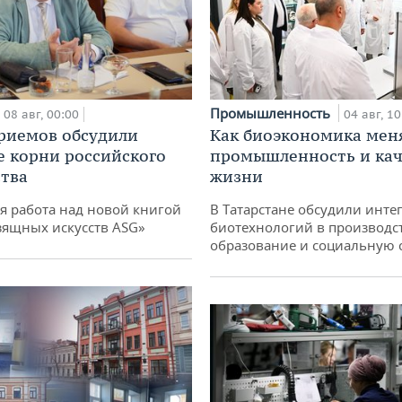
Промышленность
08 авг, 00:00
04 авг, 10
риемов обсудили
Как биоэкономика мен
е корни российского
промышленность и кач
тва
жизни
я работа над новой книгой
В Татарстане обсудили инт
зящных искусств ASG»
биотехнологий в производс
образование и социальную 