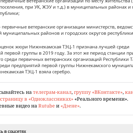
— первичные ветеранские организации по месту жительства 
 поселения, при УК, ЖЭУ и т.д.) в муниципальных районах и
спублики;
 — первичные ветеранские организации министерств, ведомст
 муниципальных районов и городских округов республики
оценок жюри Нижнекамская ТЭЦ-1 признана лучшей среди
й первой группы в 2019 году. За этот же период станции п
то среди первичных ветеранских организаций Республики Та
среди предприятий первой группы Нижнекамского муницип
некамская ТЭЦ-1 взяла серебро.
сывайтесь на
телеграм-канал
,
группу «ВКонтакте»
,
кан
страницу в «Одноклассниках»
«Реального времени».
евные видео на
Rutube
и
«Дзене»
.
ь в соцсетях