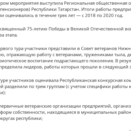
ром мероприятия выступила Региональная общественная 
(пенсионеров) Республики Татарстан. Итоги работы предпри
и оценивались в течение трех лет — с 2018 по 2020 год.
освященный 75-летию Победы в Великой Отечественной во
а этапа.
ервого тура участники представили в Совет ветеранов Нижн
, отражающую работу с ветеранами, тружениками тыла, д
риотическое воспитание подрастающего поколения. В резул
пределила лидеров, работы которых прошли в следующий э
туре участников оценивала Республиканская конкурсная ко
й разделили по трем группам (с учетом специфики работы 
и):
 первичные ветеранские организации предприятий, органи
форм собственности, находящиеся в муниципальных район
округах республики;