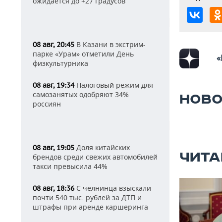
ожидается до +27 градусов
В Казани в экстрим-
08 авг, 20:45
парке «Урам» отметили День
«
физкультурника
Налоговый режим для
08 авг, 19:34
самозанятых одобряют 34%
НОВО
россиян
Доля китайских
08 авг, 19:05
ЧИТА
брендов среди свежих автомобилей
такси превысила 44%
С челнинца взыскали
08 авг, 18:36
почти 540 тыс. рублей за ДТП и
штрафы при аренде каршеринга