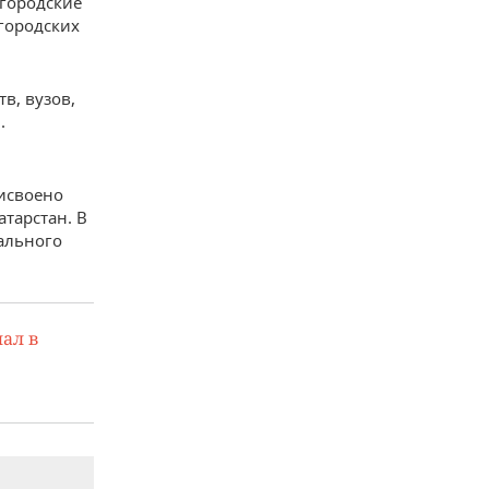
(городские
 городских
в, вузов,
.
рисвоено
тарстан. В
ального
ал в