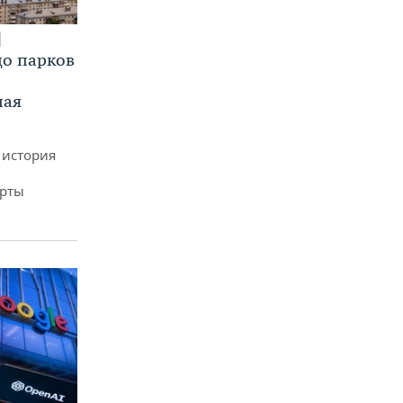
до парков
ная
 история
арты