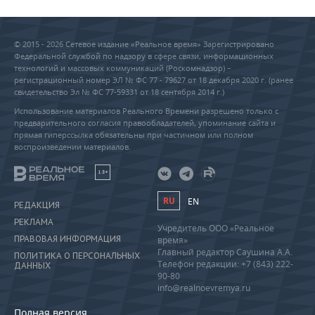
© 2015 - 2026 Сетевое издание «Реальное время» Зарегистрировано
Федеральной службой по надзору в сфере связи, информационных
технологий и массовых коммуникаций (Роскомнадзор) –
регистрационный номер ЭЛ № ФС 77 - 79627 от 18 декабря 2020 г. (ранее
свидетельство Эл № ФС 77-59331 от 18 сентября 2014 г.)
Использование материалов Реального Времени разрешено только с
предварительного согласия правообладателей, упоминание сайта и
прямая гиперссылка обязательны при частичном или полном
воспроизведении материалов.
18+
RU
EN
РЕДАКЦИЯ
РЕКЛАМА
Учредитель ООО «Реальное
ПРАВОВАЯ ИНФОРМАЦИЯ
время»
Главный редактор Саушина А.А.
ПОЛИТИКА О ПЕРСОНАЛЬНЫХ
Телефон редакции: +7 (843) 222-
ДАННЫХ
90-80
info@realnoevremya.ru
Полная версия