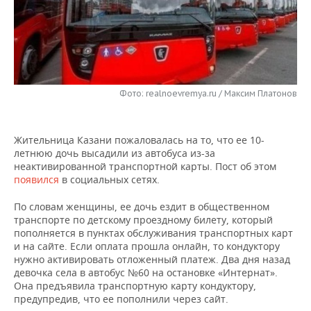
НЕФТЕХИМИЯ
РОЗНИЧНАЯ ТОРГОВЛЯ
НОВОСТИ ТЕХНОЛОГИЙ
МЕРОПРИЯТИЯ
НЕФТЬ
ТРАНСПОРТ
IT
НОВОСТИ МЕРОПРИЯТИЙ
СПОРТ
ОПК
УСЛУГИ
МЕДИА
ВЫЕЗДНАЯ РЕДАКЦИЯ
НОВОСТИ СПОРТА
ОБЩЕСТВО
Фото: realnoevremya.ru / Максим Платонов
ЭНЕРГЕТИКА
ТЕЛЕКОММУНИКАЦИИ
БИЗНЕС-БРАНЧИ
ФУТБОЛ
НОВОСТИ ОБЩЕСТВА
ФОТОГАЛЕРЕЯ
Жительница Казани пожаловалась на то, что ее 10-
ONLINE-КОНФЕРЕНЦИИ
ХОККЕЙ
ВЛАСТЬ
летнюю дочь высадили из автобуса из-за
СЮЖЕТЫ
неактивированной транспортной карты. Пост об этом
появился
в социальных сетях.
ОТКРЫТАЯ ЛЕКЦИЯ
БАСКЕТБОЛ
ИНФРАСТРУКТУРА
СПРАВОЧНИК
По словам женщины, ее дочь ездит в общественном
ВОЛЕЙБОЛ
ИСТОРИЯ
СПИСОК ПЕРСОН
ПОЛНАЯ ВЕРСИЯ
транспорте по детскому проездному билету, который
пополняется в пунктах обслуживания транспортных карт
и на сайте. Если оплата прошла онлайн, то кондуктору
КИБЕРСПОРТ
КУЛЬТУРА
СПИСОК КОМПАНИЙ
нужно активировать отложенный платеж. Два дня назад
девочка села в автобус №60 на остановке «Интернат».
ФИГУРНОЕ КАТАНИЕ
МЕДИЦИНА
Она предъявила транспортную карту кондуктору,
предупредив, что ее пополнили через сайт.