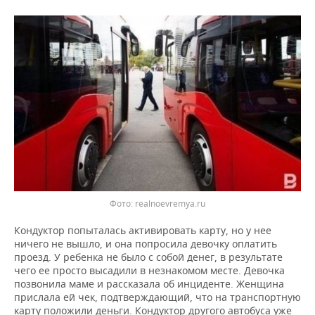
ВОДНЫЕ ВИДЫ СПОРТА
ОБРАЗОВАНИЕ
ХОККЕЙ С МЯЧОМ
ПРОИСШЕСТВИЯ
Фото: realnoevremya.ru
Кондуктор попыталась активировать карту, но у нее
ничего не вышло, и она попросила девочку оплатить
проезд. У ребенка не было с собой денег, в результате
чего ее просто высадили в незнакомом месте. Девочка
позвонила маме и рассказала об инциденте. Женщина
прислала ей чек, подтверждающий, что на транспортную
карту положили деньги. Кондуктор другого автобуса уже