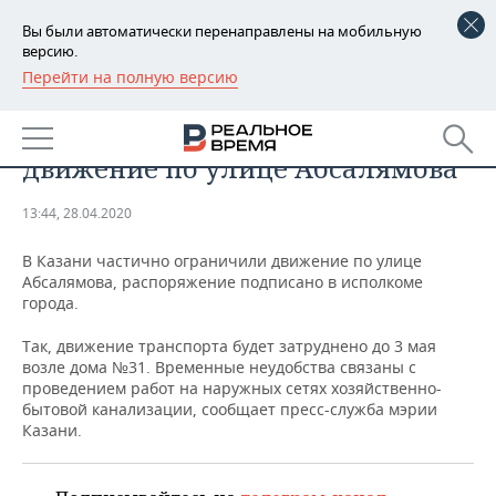
Вы были автоматически перенаправлены на мобильную
версию.
Перейти на полную версию
РЕГИОНЫ
ОБЩЕСТВО
В Казани частично ограничили
БАШКОРТОСТАН
НОВОСТИ
движение по улице Абсалямова
ТАТАРСТАН
АНАЛИТИКА
13:44, 28.04.2020
УДМУРТИЯ
НОВОСТИ АНАЛИТИКИ
ЭКОНОМИКА
В Казани частично ограничили движение по улице
Абсалямова, распоряжение подписано в исполкоме
ДЕКЛАРАЦИИ О ДОХОДАХ
НОВОСТИ ЭКОНОМИКИ
ПРОМЫШЛЕННОСТЬ
города.
КОРОЛИ ГОСЗАКАЗА ПФО
ФИНАНСЫ
НОВОСТИ
НЕДВИЖИМОСТЬ
Так, движение транспорта будет затруднено до 3 мая
ПРОМЫШЛЕННОСТИ
возле дома №31. Временные неудобства связаны с
ВУЗЫ ТАТАРСТАНА
БАНКИ
НОВОСТИ НЕДВИЖИМОСТИ
АВТО
проведением работ на наружных сетях хозяйственно-
АГРОПРОМ
бытовой канализации, сообщает пресс-служба мэрии
Казани.
КОМУ ПРИНАДЛЕЖАТ
БЮДЖЕТ
НОВОСТИ АВТО
БИЗНЕС
ТОРГОВЫЕ ЦЕНТРЫ
МАШИНОСТРОЕНИЕ
ТАТАРСТАНА
ИНВЕСТИЦИИ
НОВОСТИ БИЗНЕСА
ТЕХНОЛОГИИ