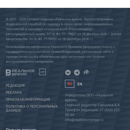
© 2015 - 2026 Сетевое издание «Реальное время» Зарегистрировано
Федеральной службой по надзору в сфере связи, информационных
технологий и массовых коммуникаций (Роскомнадзор) –
регистрационный номер ЭЛ № ФС 77 - 79627 от 18 декабря 2020 г. (ранее
свидетельство Эл № ФС 77-59331 от 18 сентября 2014 г.)
Использование материалов Реального Времени разрешено только с
предварительного согласия правообладателей, упоминание сайта и
прямая гиперссылка обязательны при частичном или полном
воспроизведении материалов.
18+
RU
EN
РЕДАКЦИЯ
РЕКЛАМА
Учредитель ООО «Реальное
ПРАВОВАЯ ИНФОРМАЦИЯ
время»
Главный редактор Саушина А.А.
ПОЛИТИКА О ПЕРСОНАЛЬНЫХ
Телефон редакции: +7 (843) 222-
ДАННЫХ
90-80
info@realnoevremya.ru
Полная версия