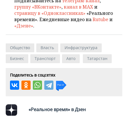
Подписывайтесь на
телеграм-канал
,
НЕФТЕХИМИЯ
группу «ВКонтакте»
,
канал в MAX
и
РОЗНИЧНАЯ ТОРГОВЛЯ
НОВОСТИ ТЕХНОЛОГИЙ
МЕРОПРИЯТИЯ
страницу в «Одноклассниках»
«Реального
НЕФТЬ
времени». Ежедневные видео на
Rutube
и
ТРАНСПОРТ
IT
НОВОСТИ МЕРОПРИЯТИЙ
СПОРТ
«Дзене»
.
ОПК
УСЛУГИ
МЕДИА
ВЫЕЗДНАЯ РЕДАКЦИЯ
НОВОСТИ СПОРТА
ОБЩЕСТВО
ЭНЕРГЕТИКА
Общество
Власть
Инфраструктура
ТЕЛЕКОММУНИКАЦИИ
БИЗНЕС-БРАНЧИ
ФУТБОЛ
НОВОСТИ ОБЩЕСТВА
ФОТОГАЛЕРЕЯ
Бизнес
Транспорт
Авто
Татарстан
ONLINE-КОНФЕРЕНЦИИ
ХОККЕЙ
ВЛАСТЬ
СЮЖЕТЫ
Поделитесь в соцсетях
ОТКРЫТАЯ ЛЕКЦИЯ
БАСКЕТБОЛ
ИНФРАСТРУКТУРА
СПРАВОЧНИК
ВОЛЕЙБОЛ
ИСТОРИЯ
СПИСОК ПЕРСОН
ПОЛНАЯ ВЕРСИЯ
КИБЕРСПОРТ
КУЛЬТУРА
СПИСОК КОМПАНИЙ
«Реальное время» в Дзен
ФИГУРНОЕ КАТАНИЕ
МЕДИЦИНА