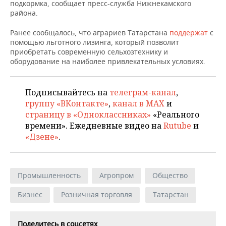
НЕФТЕХИМИЯ
подкормка, сообщает пресс-служба Нижнекамского
района.
РОЗНИЧНАЯ ТОРГОВЛЯ
НОВОСТИ ТЕХНОЛОГИЙ
МЕРОПРИЯТИЯ
НЕФТЬ
Ранее сообщалось, что аграриев Татарстана
поддержат
с
ТРАНСПОРТ
IT
НОВОСТИ МЕРОПРИЯТИЙ
СПОРТ
помощью льготного лизинга, который позволит
ОПК
приобретать современную сельхозтехнику и
оборудование на наиболее привлекательных условиях.
УСЛУГИ
МЕДИА
ВЫЕЗДНАЯ РЕДАКЦИЯ
НОВОСТИ СПОРТА
ОБЩЕСТВО
ЭНЕРГЕТИКА
ТЕЛЕКОММУНИКАЦИИ
БИЗНЕС-БРАНЧИ
ФУТБОЛ
НОВОСТИ ОБЩЕСТВА
ФОТОГАЛЕРЕЯ
Подписывайтесь на
телеграм-канал
,
группу «ВКонтакте»
,
канал в MAX
и
ONLINE-КОНФЕРЕНЦИИ
ХОККЕЙ
ВЛАСТЬ
СЮЖЕТЫ
страницу в «Одноклассниках»
«Реального
времени». Ежедневные видео на
Rutube
и
ОТКРЫТАЯ ЛЕКЦИЯ
БАСКЕТБОЛ
ИНФРАСТРУКТУРА
СПРАВОЧНИК
«Дзене»
.
ВОЛЕЙБОЛ
ИСТОРИЯ
СПИСОК ПЕРСОН
ПОЛНАЯ ВЕРСИЯ
Промышленность
Агропром
Общество
КИБЕРСПОРТ
КУЛЬТУРА
СПИСОК КОМПАНИЙ
Бизнес
Розничная торговля
Татарстан
ФИГУРНОЕ КАТАНИЕ
МЕДИЦИНА
Поделитесь в соцсетях