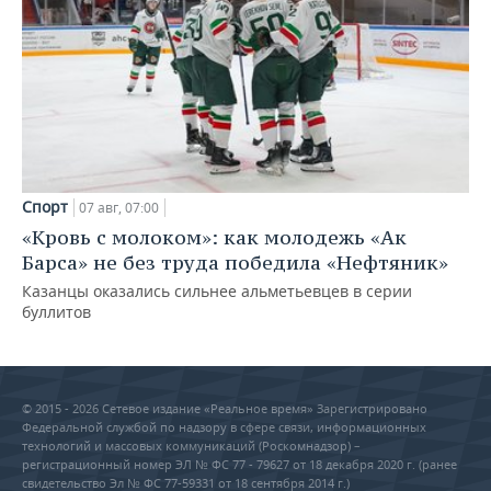
Спорт
07 авг, 07:00
«Кровь с молоком»: как молодежь «Ак
Барса» не без труда победила «Нефтяник»
Казанцы оказались сильнее альметьевцев в серии
буллитов
© 2015 - 2026 Сетевое издание «Реальное время» Зарегистрировано
Федеральной службой по надзору в сфере связи, информационных
технологий и массовых коммуникаций (Роскомнадзор) –
регистрационный номер ЭЛ № ФС 77 - 79627 от 18 декабря 2020 г. (ранее
свидетельство Эл № ФС 77-59331 от 18 сентября 2014 г.)