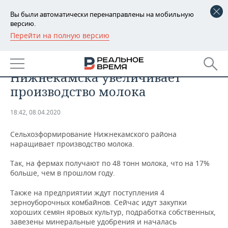
Вы были автоматически перенаправлены на мобильную
версию.
Перейти на полную версию
РЕГИОНЫ
ПРОМЫШЛЕННОСТЬ
Сельхозпредприятие
БАШКОРТОСТАН
НОВОСТИ
Нижнекамска увеличивает
ТАТАРСТАН
АНАЛИТИКА
производство молока
УДМУРТИЯ
НОВОСТИ АНАЛИТИКИ
ЭКОНОМИКА
18:42, 08.04.2020
ДЕКЛАРАЦИИ О ДОХОДАХ
НОВОСТИ ЭКОНОМИКИ
ПРОМЫШЛЕННОСТЬ
Сельхозформирование Нижнекамского района
наращивает производство молока.
КОРОЛИ ГОСЗАКАЗА ПФО
ФИНАНСЫ
НОВОСТИ
НЕДВИЖИМОСТЬ
ПРОМЫШЛЕННОСТИ
Так, на фермах получают по 48 тонн молока, что на 17%
больше, чем в прошлом году.
ВУЗЫ ТАТАРСТАНА
БАНКИ
НОВОСТИ НЕДВИЖИМОСТИ
АВТО
АГРОПРОМ
Также на предприятии ждут поступления 4
КОМУ ПРИНАДЛЕЖАТ
БЮДЖЕТ
НОВОСТИ АВТО
БИЗНЕС
зерноуборочных комбайнов. Сейчас идут закупки
ТОРГОВЫЕ ЦЕНТРЫ
МАШИНОСТРОЕНИЕ
хороших семян яровых культур, подработка собственных,
ТАТАРСТАНА
завезены минеральные удобрения и началась
ИНВЕСТИЦИИ
НОВОСТИ БИЗНЕСА
ТЕХНОЛОГИИ