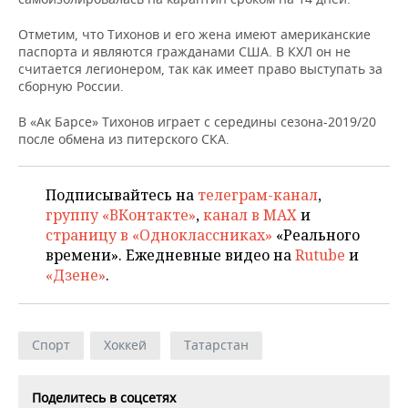
НЕФТЕХИМИЯ
РОЗНИЧНАЯ ТОРГОВЛЯ
НОВОСТИ ТЕХНОЛОГИЙ
МЕРОПРИЯТИЯ
Отметим, что Тихонов и его жена имеют американские
НЕФТЬ
паспорта и являются гражданами США. В КХЛ он не
считается легионером, так как имеет право выступать за
ТРАНСПОРТ
IT
НОВОСТИ МЕРОПРИЯТИЙ
СПОРТ
сборную России.
ОПК
УСЛУГИ
МЕДИА
ВЫЕЗДНАЯ РЕДАКЦИЯ
НОВОСТИ СПОРТА
ОБЩЕСТВО
В «Ак Барсе» Тихонов играет с середины сезона-2019/20
ЭНЕРГЕТИКА
после обмена из питерского СКА.
ТЕЛЕКОММУНИКАЦИИ
БИЗНЕС-БРАНЧИ
ФУТБОЛ
НОВОСТИ ОБЩЕСТВА
ФОТОГАЛЕРЕЯ
Подписывайтесь на
телеграм-канал
,
ONLINE-КОНФЕРЕНЦИИ
ХОККЕЙ
ВЛАСТЬ
СЮЖЕТЫ
группу «ВКонтакте»
,
канал в MAX
и
страницу в «Одноклассниках»
«Реального
ОТКРЫТАЯ ЛЕКЦИЯ
БАСКЕТБОЛ
ИНФРАСТРУКТУРА
СПРАВОЧНИК
времени». Ежедневные видео на
Rutube
и
«Дзене»
.
ВОЛЕЙБОЛ
ИСТОРИЯ
СПИСОК ПЕРСОН
ПОЛНАЯ ВЕРСИЯ
КИБЕРСПОРТ
КУЛЬТУРА
СПИСОК КОМПАНИЙ
Спорт
Хоккей
Татарстан
ФИГУРНОЕ КАТАНИЕ
МЕДИЦИНА
Поделитесь в соцсетях