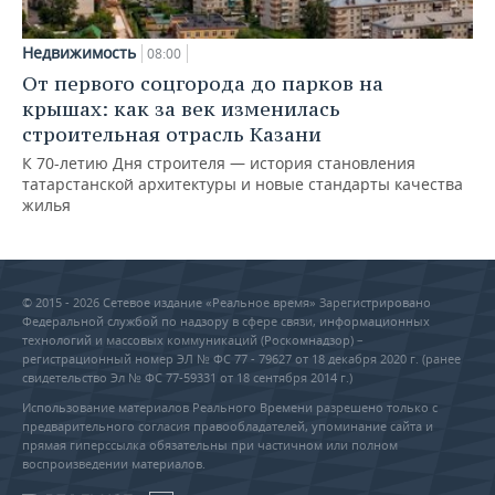
Недвижимость
08:00
От первого соцгорода до парков на
крышах: как за век изменилась
строительная отрасль Казани
К 70-летию Дня строителя — история становления
татарстанской архитектуры и новые стандарты качества
жилья
© 2015 - 2026 Сетевое издание «Реальное время» Зарегистрировано
Федеральной службой по надзору в сфере связи, информационных
технологий и массовых коммуникаций (Роскомнадзор) –
регистрационный номер ЭЛ № ФС 77 - 79627 от 18 декабря 2020 г. (ранее
свидетельство Эл № ФС 77-59331 от 18 сентября 2014 г.)
Использование материалов Реального Времени разрешено только с
предварительного согласия правообладателей, упоминание сайта и
прямая гиперссылка обязательны при частичном или полном
воспроизведении материалов.