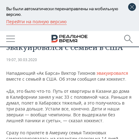
Вы были автоматически перенаправлены на мобильную
версию.
Перейти на полную версию
РЕГИОНЫ
СПОРТ
Игрок «Ак Барса» Тихонов
БАШКОРТОСТАН
НОВОСТИ
эвакуировался с семьей в США
ТАТАРСТАН
АНАЛИТИКА
19:07, 30.03.2020
УДМУРТИЯ
НОВОСТИ АНАЛИТИКИ
ЭКОНОМИКА
Нападающий «Ак Барса» Виктор Тихонов
эвакуировался
вместе с семьей в США. Об этом сообщил сам хоккеист.
ДЕКЛАРАЦИИ О ДОХОДАХ
НОВОСТИ ЭКОНОМИКИ
ПРОМЫШЛЕННОСТЬ
«Да, это было что-то. Путь от квартиры в Казани до дома
КОРОЛИ ГОСЗАКАЗА ПФО
ФИНАНСЫ
НОВОСТИ
НЕДВИЖИМОСТЬ
в Калифорнии занял у нас 33 с половиной часа. Раньше я
ПРОМЫШЛЕННОСТИ
думал, полет в Хабаровск тяжелый, а это получилось в
ВУЗЫ ТАТАРСТАНА
БАНКИ
НОВОСТИ НЕДВИЖИМОСТИ
АВТО
три раза дольше. Устали все, конечно. Дети и наши
АГРОПРОМ
зверьки — вообще чемпионы. Все выдержали без
лишней паники и суеты», — сказал хоккеист.
КОМУ ПРИНАДЛЕЖАТ
БЮДЖЕТ
НОВОСТИ АВТО
БИЗНЕС
ТОРГОВЫЕ ЦЕНТРЫ
МАШИНОСТРОЕНИЕ
ТАТАРСТАНА
Сразу по прилете в Америку семья Тихоновых
ИНВЕСТИЦИИ
НОВОСТИ БИЗНЕСА
ТЕХНОЛОГИИ
самоизолировалась на карантин сроком на 14 дней.