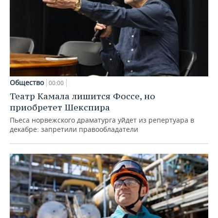
Общество
00:00
Театр Камала лишится Фоссе, но
приобретет Шекспира
Пьеса норвежского драматурга уйдет из репертуара в
декабре: запретили правообладатели