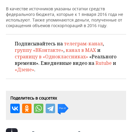
НЕФТЕХИМИЯ
В качестве источников указаны остатки средств
РОЗНИЧНАЯ ТОРГОВЛЯ
НОВОСТИ ТЕХНОЛОГИЙ
МЕРОПРИЯТИЯ
федерального бюджета, которые к 1 января 2016 года не
НЕФТЬ
используют. Также упоминаются деньги, полученные от
ТРАНСПОРТ
IT
НОВОСТИ МЕРОПРИЯТИЙ
СПОРТ
сокращения объемов госкорпораций в 2016 году.
ОПК
УСЛУГИ
МЕДИА
ВЫЕЗДНАЯ РЕДАКЦИЯ
НОВОСТИ СПОРТА
ОБЩЕСТВО
ЭНЕРГЕТИКА
Подписывайтесь на
телеграм-канал
,
группу «ВКонтакте»
,
канал в MAX
и
ТЕЛЕКОММУНИКАЦИИ
БИЗНЕС-БРАНЧИ
ФУТБОЛ
НОВОСТИ ОБЩЕСТВА
ФОТОГАЛЕРЕЯ
страницу в «Одноклассниках»
«Реального
времени». Ежедневные видео на
Rutube
и
ONLINE-КОНФЕРЕНЦИИ
ХОККЕЙ
ВЛАСТЬ
СЮЖЕТЫ
«Дзене»
.
ОТКРЫТАЯ ЛЕКЦИЯ
БАСКЕТБОЛ
ИНФРАСТРУКТУРА
СПРАВОЧНИК
ВОЛЕЙБОЛ
ИСТОРИЯ
СПИСОК ПЕРСОН
ПОЛНАЯ ВЕРСИЯ
Поделитесь в соцсетях
КИБЕРСПОРТ
КУЛЬТУРА
СПИСОК КОМПАНИЙ
ФИГУРНОЕ КАТАНИЕ
МЕДИЦИНА