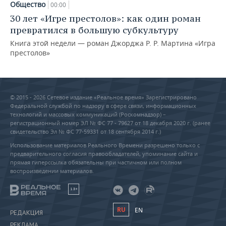
Общество
00:00
30 лет «Игре престолов»: как один роман
превратился в большую субкультуру
Книга этой недели — роман Джорджа Р. Р. Мартина «Игра
престолов»
© 2015 - 2026 Сетевое издание «Реальное время» Зарегистрировано
Федеральной службой по надзору в сфере связи, информационных
технологий и массовых коммуникаций (Роскомнадзор) –
регистрационный номер ЭЛ № ФС 77 - 79627 от 18 декабря 2020 г. (ранее
свидетельство Эл № ФС 77-59331 от 18 сентября 2014 г.)
Использование материалов Реального Времени разрешено только с
предварительного согласия правообладателей, упоминание сайта и
прямая гиперссылка обязательны при частичном или полном
воспроизведении материалов.
18+
RU
EN
РЕДАКЦИЯ
РЕКЛАМА