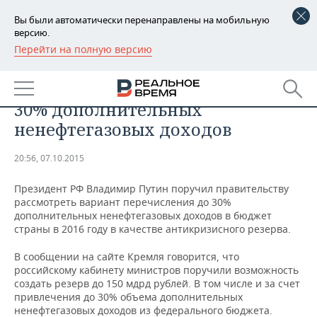
Вы были автоматически перенаправлены на мобильную
версию.
Перейти на полную версию
РЕГИОНЫ
​Правительство РФ рассмотрит
БАШКОРТОСТАН
НОВОСТИ
вариант направить в бюджет
30% дополнительных
ТАТАРСТАН
АНАЛИТИКА
ненефтегазовых доходов
УДМУРТИЯ
НОВОСТИ АНАЛИТИКИ
ЭКОНОМИКА
20:56, 07.10.2015
ДЕКЛАРАЦИИ О ДОХОДАХ
НОВОСТИ ЭКОНОМИКИ
ПРОМЫШЛЕННОСТЬ
Президент РФ Владимир Путин поручил правительству
рассмотреть вариант перечисления до 30%
КОРОЛИ ГОСЗАКАЗА ПФО
ФИНАНСЫ
НОВОСТИ
НЕДВИЖИМОСТЬ
дополнительных ненефтегазовых доходов в бюджет
ПРОМЫШЛЕННОСТИ
страны в 2016 году в качестве антикризисного резерва.
ВУЗЫ ТАТАРСТАНА
БАНКИ
НОВОСТИ НЕДВИЖИМОСТИ
АВТО
АГРОПРОМ
В сообщении на сайте Кремля говорится, что
российскому кабинету министров поручили возможность
КОМУ ПРИНАДЛЕЖАТ
БЮДЖЕТ
НОВОСТИ АВТО
БИЗНЕС
создать резерв до 150 мдрд рублей. В том числе и за счет
ТОРГОВЫЕ ЦЕНТРЫ
МАШИНОСТРОЕНИЕ
привлечения до 30% объема дополнительных
ТАТАРСТАНА
ненефтегазовых доходов из федерального бюджета.
ИНВЕСТИЦИИ
НОВОСТИ БИЗНЕСА
ТЕХНОЛОГИИ