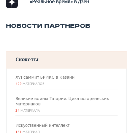
ВОДНЫЕ ВИДЫ СПОРТА
ОБРАЗОВАНИЕ
«Реальное время» в Дзен
ХОККЕЙ С МЯЧОМ
ПРОИСШЕСТВИЯ
НОВОСТИ ПАРТНЕРОВ
Сюжеты
XVI саммит БРИКС в Казани
499
МАТЕРИАЛОВ
Великие воины Татарии. Цикл исторических
материалов
24
МАТЕРИАЛА
Искусственный интеллект
181
МАТЕРИАЛ