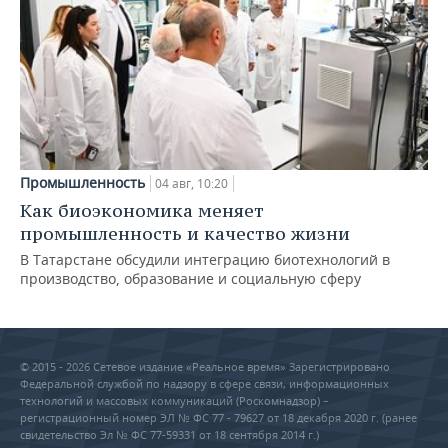
Промышленность
04 авг, 10:20
Как биоэкономика меняет
промышленность и качество жизни
В Татарстане обсудили интеграцию биотехнологий в
производство, образование и социальную сферу
© 2015 - 2026 Сетевое издание «Реальное время» Зарегистрировано
Федеральной службой по надзору в сфере связи, информационных
технологий и массовых коммуникаций (Роскомнадзор) –
регистрационный номер ЭЛ № ФС 77 - 79627 от 18 декабря 2020 г. (ранее
свидетельство Эл № ФС 77-59331 от 18 сентября 2014 г.)