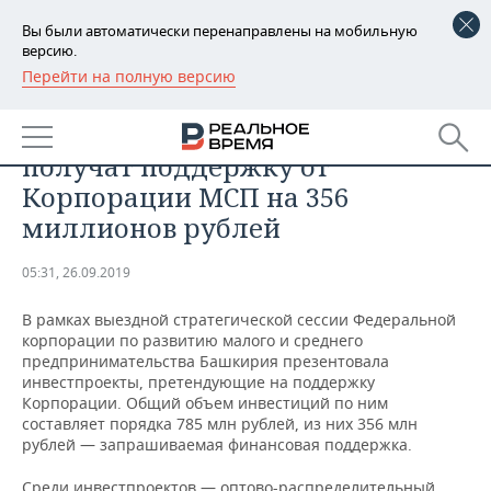
Вы были автоматически перенаправлены на мобильную
версию.
Перейти на полную версию
РЕГИОНЫ
ЭКОНОМИКА
Инвестпроекты Башкирии
БАШКОРТОСТАН
НОВОСТИ
получат поддержку от
ТАТАРСТАН
АНАЛИТИКА
Корпорации МСП на 356
миллионов рублей
УДМУРТИЯ
НОВОСТИ АНАЛИТИКИ
ЭКОНОМИКА
05:31, 26.09.2019
ДЕКЛАРАЦИИ О ДОХОДАХ
НОВОСТИ ЭКОНОМИКИ
ПРОМЫШЛЕННОСТЬ
В рамках выездной стратегической сессии Федеральной
КОРОЛИ ГОСЗАКАЗА ПФО
ФИНАНСЫ
НОВОСТИ
НЕДВИЖИМОСТЬ
корпорации по развитию малого и среднего
ПРОМЫШЛЕННОСТИ
предпринимательства Башкирия презентовала
ВУЗЫ ТАТАРСТАНА
БАНКИ
НОВОСТИ НЕДВИЖИМОСТИ
АВТО
инвестпроекты, претендующие на поддержку
АГРОПРОМ
Корпорации. Общий объем инвестиций по ним
составляет порядка 785 млн рублей, из них 356 млн
КОМУ ПРИНАДЛЕЖАТ
БЮДЖЕТ
НОВОСТИ АВТО
БИЗНЕС
рублей — запрашиваемая финансовая поддержка.
ТОРГОВЫЕ ЦЕНТРЫ
МАШИНОСТРОЕНИЕ
ТАТАРСТАНА
ИНВЕСТИЦИИ
НОВОСТИ БИЗНЕСА
ТЕХНОЛОГИИ
Среди инвестпроектов — оптово-распределительный