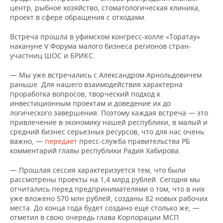
НЕФТЕХИМИЯ
центр, рыбное хозяйство, стоматологическая клиника,
проект в сфере обращения с отходами.
РОЗНИЧНАЯ ТОРГОВЛЯ
НОВОСТИ ТЕХНОЛОГИЙ
МЕРОПРИЯТИЯ
НЕФТЬ
Встреча прошла в уфимском конгресс-холле «Торатау»
ТРАНСПОРТ
IT
НОВОСТИ МЕРОПРИЯТИЙ
СПОРТ
накануне V Форума малого бизнеса регионов стран-
ОПК
участниц ШОС и БРИКС.
УСЛУГИ
МЕДИА
ВЫЕЗДНАЯ РЕДАКЦИЯ
НОВОСТИ СПОРТА
ОБЩЕСТВО
ЭНЕРГЕТИКА
— Мы уже встречались с Александром Арнольдовичем
раньше. Для нашего взаимодействия характерна
ТЕЛЕКОММУНИКАЦИИ
БИЗНЕС-БРАНЧИ
ФУТБОЛ
НОВОСТИ ОБЩЕСТВА
ФОТОГАЛЕРЕЯ
проработка вопросов, творческий подход к
инвестиционным проектам и доведение их до
ONLINE-КОНФЕРЕНЦИИ
ХОККЕЙ
ВЛАСТЬ
СЮЖЕТЫ
логического завершения. Поэтому каждая встреча — это
привлечение в экономику нашей республики, в малый и
средний бизнес серьезных ресурсов, что для нас очень
ОТКРЫТАЯ ЛЕКЦИЯ
БАСКЕТБОЛ
ИНФРАСТРУКТУРА
СПРАВОЧНИК
важно, —
передает
пресс-служба правительства РБ
комментарий главы республики Радия Хабирова.
ВОЛЕЙБОЛ
ИСТОРИЯ
СПИСОК ПЕРСОН
ПОЛНАЯ ВЕРСИЯ
— Прошлая сессия характеризуется тем, что были
КИБЕРСПОРТ
КУЛЬТУРА
СПИСОК КОМПАНИЙ
рассмотрены проекты на 1,4 млрд рублей. Сегодня мы
отчитались перед предпринимателями о том, что в них
уже вложено 570 млн рублей, созданы 82 новых рабочих
ФИГУРНОЕ КАТАНИЕ
МЕДИЦИНА
места. До конца года будет создано еще столько же, —
отметил в свою очередь глава Корпорации МСП