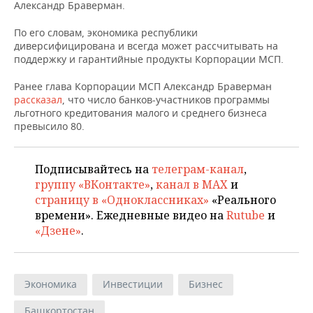
ВОДНЫЕ ВИДЫ СПОРТА
ОБРАЗОВАНИЕ
Александр Браверман.
По его словам, экономика республики
ХОККЕЙ С МЯЧОМ
ПРОИСШЕСТВИЯ
диверсифицирована и всегда может рассчитывать на
поддержку и гарантийные продукты Корпорации МСП.
Ранее глава Корпорации МСП Александр Браверман
рассказал
, что число банков-участников программы
льготного кредитования малого и среднего бизнеса
превысило 80.
Подписывайтесь на
телеграм-канал
,
группу «ВКонтакте»
,
канал в MAX
и
страницу в «Одноклассниках»
«Реального
времени». Ежедневные видео на
Rutube
и
«Дзене»
.
Экономика
Инвестиции
Бизнес
Башкортостан