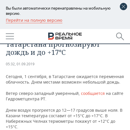
Вы были автоматически перенаправлены на мобильную
версию.
Перейти на полную версию
РЕГИОНЫ
ОБЩЕСТВО
На 1 сентября синоптики
БАШКОРТОСТАН
НОВОСТИ
Татарстана прогнозируют
ТАТАРСТАН
АНАЛИТИКА
дождь и до +17°С
УДМУРТИЯ
НОВОСТИ АНАЛИТИКИ
ЭКОНОМИКА
05:32, 01.09.2019
ДЕКЛАРАЦИИ О ДОХОДАХ
НОВОСТИ ЭКОНОМИКИ
ПРОМЫШЛЕННОСТЬ
Сегодня, 1 сентября, в Татарстане ожидается переменная
облачность. Днем местами возможен небольшой дождь.
КОРОЛИ ГОСЗАКАЗА ПФО
ФИНАНСЫ
НОВОСТИ
НЕДВИЖИМОСТЬ
ПРОМЫШЛЕННОСТИ
Ветер северо-западный умеренный,
сообщается
на сайте
Гидрометцентра РТ.
ВУЗЫ ТАТАРСТАНА
БАНКИ
НОВОСТИ НЕДВИЖИМОСТИ
АВТО
АГРОПРОМ
Днем воздух прогреется до 12—17 градусов выше ноля. В
КОМУ ПРИНАДЛЕЖАТ
БЮДЖЕТ
НОВОСТИ АВТО
БИЗНЕС
Казани температура составит от +15°С до +17°С. В
ТОРГОВЫЕ ЦЕНТРЫ
МАШИНОСТРОЕНИЕ
Набережных Челнах термометры покажут от +12°С до
ТАТАРСТАНА
+15°С.
ИНВЕСТИЦИИ
НОВОСТИ БИЗНЕСА
ТЕХНОЛОГИИ