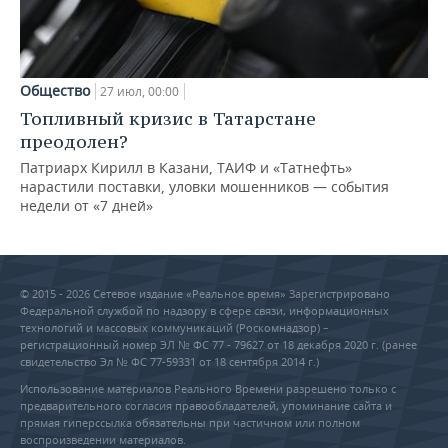
Общество
27 июл, 00:00
Топливный кризис в Татарстане
преодолен?
Патриарх Кирилл в Казани, ТАИФ и «Татнефть»
нарастили поставки, уловки мошенников — события
недели от «7 дней»
© 2015 - 2026 Сетевое издание «Реальное время» Зарегистрировано
Федеральной службой по надзору в сфере связи, информационных
технологий и массовых коммуникаций (Роскомнадзор) –
регистрационный номер ЭЛ № ФС 77 - 79627 от 18 декабря 2020 г. (ранее
свидетельство Эл № ФС 77-59331 от 18 сентября 2014 г.)
Использование материалов Реального Времени разрешено только с
предварительного согласия правообладателей, упоминание сайта и
прямая гиперссылка обязательны при частичном или полном
воспроизведении материалов.