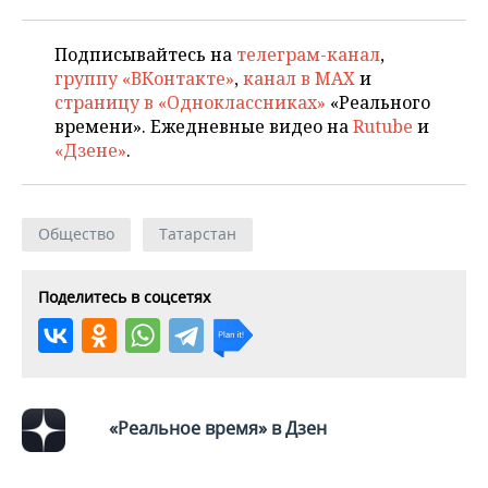
НЕФТЕХИМИЯ
РОЗНИЧНАЯ ТОРГОВЛЯ
НОВОСТИ ТЕХНОЛОГИЙ
МЕРОПРИЯТИЯ
Подписывайтесь на
телеграм-канал
,
НЕФТЬ
группу «ВКонтакте»
,
канал в MAX
и
ТРАНСПОРТ
IT
НОВОСТИ МЕРОПРИЯТИЙ
СПОРТ
страницу в «Одноклассниках»
«Реального
ОПК
времени». Ежедневные видео на
Rutube
и
УСЛУГИ
МЕДИА
ВЫЕЗДНАЯ РЕДАКЦИЯ
НОВОСТИ СПОРТА
ОБЩЕСТВО
«Дзене»
.
ЭНЕРГЕТИКА
ТЕЛЕКОММУНИКАЦИИ
БИЗНЕС-БРАНЧИ
ФУТБОЛ
НОВОСТИ ОБЩЕСТВА
ФОТОГАЛЕРЕЯ
Общество
Татарстан
ONLINE-КОНФЕРЕНЦИИ
ХОККЕЙ
ВЛАСТЬ
СЮЖЕТЫ
ОТКРЫТАЯ ЛЕКЦИЯ
БАСКЕТБОЛ
ИНФРАСТРУКТУРА
СПРАВОЧНИК
Поделитесь в соцсетях
ВОЛЕЙБОЛ
ИСТОРИЯ
СПИСОК ПЕРСОН
ПОЛНАЯ ВЕРСИЯ
КИБЕРСПОРТ
КУЛЬТУРА
СПИСОК КОМПАНИЙ
«Реальное время» в Дзен
ФИГУРНОЕ КАТАНИЕ
МЕДИЦИНА