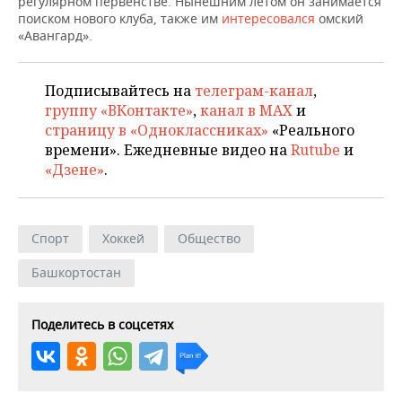
регулярном первенстве. Нынешним летом он занимается
ВОДНЫЕ ВИДЫ СПОРТА
ОБРАЗОВАНИЕ
поиском нового клуба, также им
интересовался
омский
«Авангард».
ХОККЕЙ С МЯЧОМ
ПРОИСШЕСТВИЯ
Подписывайтесь на
телеграм-канал
,
группу «ВКонтакте»
,
канал в MAX
и
страницу в «Одноклассниках»
«Реального
времени». Ежедневные видео на
Rutube
и
«Дзене»
.
Спорт
Хоккей
Общество
Башкортостан
Поделитесь в соцсетях