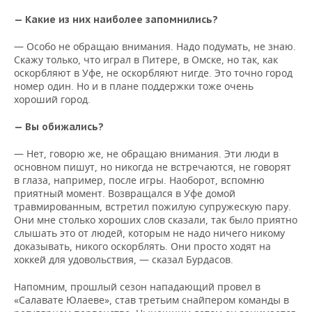
НЕФТЕХИМИЯ
— Какие из них наиболее запомнились?
РОЗНИЧНАЯ ТОРГОВЛЯ
НОВОСТИ ТЕХНОЛОГИЙ
МЕРОПРИЯТИЯ
НЕФТЬ
— Особо не обращаю внимания. Надо подумать, не знаю.
ТРАНСПОРТ
IT
НОВОСТИ МЕРОПРИЯТИЙ
СПОРТ
Скажу только, что играл в Питере, в Омске, но так, как
ОПК
оскорбляют в Уфе, не оскорбляют нигде. Это точно город
номер один. Но и в плане поддержки тоже очень
УСЛУГИ
МЕДИА
ВЫЕЗДНАЯ РЕДАКЦИЯ
НОВОСТИ СПОРТА
ОБЩЕСТВО
хороший город.
ЭНЕРГЕТИКА
ТЕЛЕКОММУНИКАЦИИ
БИЗНЕС-БРАНЧИ
ФУТБОЛ
НОВОСТИ ОБЩЕСТВА
ФОТОГАЛЕРЕЯ
— Вы обижались?
— Нет, говорю же, не обращаю внимания. Эти люди в
ONLINE-КОНФЕРЕНЦИИ
ХОККЕЙ
ВЛАСТЬ
СЮЖЕТЫ
основном пишут, но никогда не встречаются, не говорят
в глаза, например, после игры. Наоборот, вспомню
ОТКРЫТАЯ ЛЕКЦИЯ
БАСКЕТБОЛ
ИНФРАСТРУКТУРА
СПРАВОЧНИК
приятный момент. Возвращался в Уфе домой
травмированным, встретил пожилую супружескую пару.
ВОЛЕЙБОЛ
ИСТОРИЯ
СПИСОК ПЕРСОН
ПОЛНАЯ ВЕРСИЯ
Они мне столько хороших слов сказали, так было приятно
слышать это от людей, которым не надо ничего никому
доказывать, никого оскорблять. Они просто ходят на
КИБЕРСПОРТ
КУЛЬТУРА
СПИСОК КОМПАНИЙ
хоккей для удовольствия, — сказал Бурдасов.
ФИГУРНОЕ КАТАНИЕ
МЕДИЦИНА
Напомним, прошлый сезон нападающий провел в
«Салавате Юлаеве», став третьим снайпером команды в