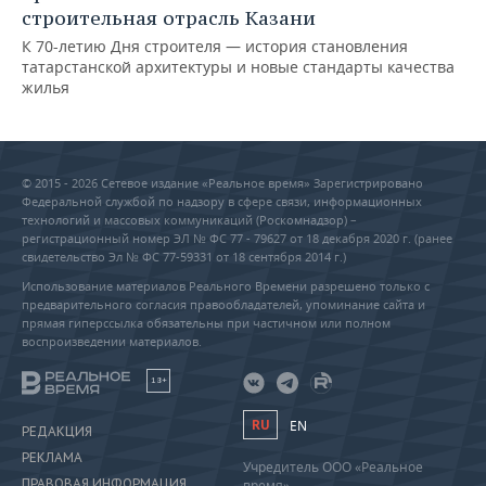
строительная отрасль Казани
К 70-летию Дня строителя — история становления
татарстанской архитектуры и новые стандарты качества
жилья
© 2015 - 2026 Сетевое издание «Реальное время» Зарегистрировано
Федеральной службой по надзору в сфере связи, информационных
технологий и массовых коммуникаций (Роскомнадзор) –
регистрационный номер ЭЛ № ФС 77 - 79627 от 18 декабря 2020 г. (ранее
свидетельство Эл № ФС 77-59331 от 18 сентября 2014 г.)
Использование материалов Реального Времени разрешено только с
предварительного согласия правообладателей, упоминание сайта и
прямая гиперссылка обязательны при частичном или полном
воспроизведении материалов.
18+
RU
EN
РЕДАКЦИЯ
РЕКЛАМА
Учредитель ООО «Реальное
ПРАВОВАЯ ИНФОРМАЦИЯ
время»