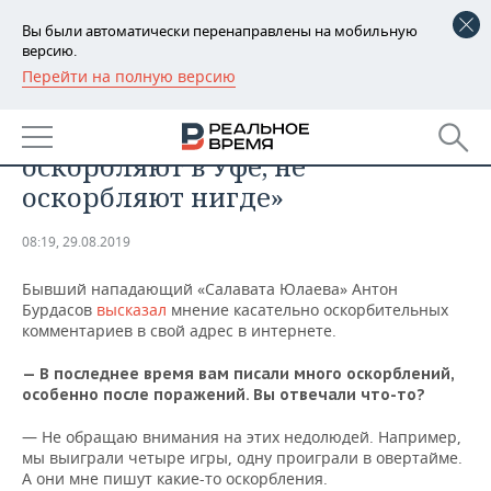
Вы были автоматически перенаправлены на мобильную
версию.
Перейти на полную версию
РЕГИОНЫ
СПОРТ
Антон Бурдасов: «Так, как
БАШКОРТОСТАН
НОВОСТИ
оскорбляют в Уфе, не
ТАТАРСТАН
АНАЛИТИКА
оскорбляют нигде»
УДМУРТИЯ
НОВОСТИ АНАЛИТИКИ
ЭКОНОМИКА
08:19, 29.08.2019
ДЕКЛАРАЦИИ О ДОХОДАХ
НОВОСТИ ЭКОНОМИКИ
ПРОМЫШЛЕННОСТЬ
Бывший нападающий «Салавата Юлаева» Антон
Бурдасов
высказал
мнение касательно оскорбительных
КОРОЛИ ГОСЗАКАЗА ПФО
ФИНАНСЫ
НОВОСТИ
НЕДВИЖИМОСТЬ
комментариев в свой адрес в интернете.
ПРОМЫШЛЕННОСТИ
— В последнее время вам писали много оскорблений,
ВУЗЫ ТАТАРСТАНА
БАНКИ
НОВОСТИ НЕДВИЖИМОСТИ
АВТО
особенно после поражений. Вы отвечали что-то?
АГРОПРОМ
КОМУ ПРИНАДЛЕЖАТ
БЮДЖЕТ
НОВОСТИ АВТО
БИЗНЕС
— Не обращаю внимания на этих недолюдей. Например,
ТОРГОВЫЕ ЦЕНТРЫ
МАШИНОСТРОЕНИЕ
мы выиграли четыре игры, одну проиграли в овертайме.
ТАТАРСТАНА
А они мне пишут какие-то оскорбления.
ИНВЕСТИЦИИ
НОВОСТИ БИЗНЕСА
ТЕХНОЛОГИИ