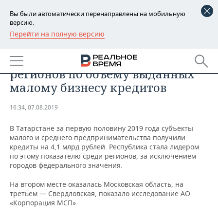
Вы были автоматически перенаправлены на мобильную
версию.
Перейти на полную версию
РЕГИОНЫ
ЭКОНОМИКА
Татарстан стал лидером среди
БАШКОРТОСТАН
НОВОСТИ
регионов по объему выданных
ТАТАРСТАН
АНАЛИТИКА
малому бизнесу кредитов
УДМУРТИЯ
НОВОСТИ АНАЛИТИКИ
ЭКОНОМИКА
16:34, 07.08.2019
ДЕКЛАРАЦИИ О ДОХОДАХ
НОВОСТИ ЭКОНОМИКИ
ПРОМЫШЛЕННОСТЬ
В Татарстане за первую половину 2019 года субъекты
малого и среднего предпринимательства получили
КОРОЛИ ГОСЗАКАЗА ПФО
ФИНАНСЫ
НОВОСТИ
НЕДВИЖИМОСТЬ
кредиты на 4,1 млрд рублей. Республика стала лидером
ПРОМЫШЛЕННОСТИ
по этому показателю среди регионов, за исключением
городов федерального значения.
ВУЗЫ ТАТАРСТАНА
БАНКИ
НОВОСТИ НЕДВИЖИМОСТИ
АВТО
АГРОПРОМ
На втором месте оказалась Московская область, на
КОМУ ПРИНАДЛЕЖАТ
БЮДЖЕТ
НОВОСТИ АВТО
БИЗНЕС
третьем — Свердловская, показало исследование АО
ТОРГОВЫЕ ЦЕНТРЫ
МАШИНОСТРОЕНИЕ
«Корпорация МСП».
ТАТАРСТАНА
ИНВЕСТИЦИИ
НОВОСТИ БИЗНЕСА
ТЕХНОЛОГИИ