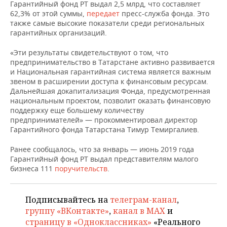
НЕФТЕХИМИЯ
Гарантийный фонд РТ выдал 2,5 млрд, что составляет
62,3% от этой суммы,
передает
пресс-служба фонда. Это
РОЗНИЧНАЯ ТОРГОВЛЯ
НОВОСТИ ТЕХНОЛОГИЙ
МЕРОПРИЯТИЯ
также самые высокие показатели среди региональных
НЕФТЬ
гарантийных организаций.
ТРАНСПОРТ
IT
НОВОСТИ МЕРОПРИЯТИЙ
СПОРТ
ОПК
«Эти результаты свидетельствуют о том, что
предпринимательство в Татарстане активно развивается
УСЛУГИ
МЕДИА
ВЫЕЗДНАЯ РЕДАКЦИЯ
НОВОСТИ СПОРТА
ОБЩЕСТВО
и Национальная гарантийная система является важным
ЭНЕРГЕТИКА
звеном в расширении доступа к финансовым ресурсам.
ТЕЛЕКОММУНИКАЦИИ
БИЗНЕС-БРАНЧИ
ФУТБОЛ
НОВОСТИ ОБЩЕСТВА
ФОТОГАЛЕРЕЯ
Дальнейшая докапитализация Фонда, предусмотренная
национальным проектом, позволит оказать финансовую
поддержку еще большему количеству
ONLINE-КОНФЕРЕНЦИИ
ХОККЕЙ
ВЛАСТЬ
СЮЖЕТЫ
предпринимателей» — прокомментировал директор
Гарантийного фонда Татарстана Тимур Темиргалиев.
ОТКРЫТАЯ ЛЕКЦИЯ
БАСКЕТБОЛ
ИНФРАСТРУКТУРА
СПРАВОЧНИК
Ранее сообщалось, что за январь — июнь 2019 года
ВОЛЕЙБОЛ
ИСТОРИЯ
СПИСОК ПЕРСОН
ПОЛНАЯ ВЕРСИЯ
Гарантийный фонд РТ выдал представителям малого
бизнеса 111
поручительств
.
КИБЕРСПОРТ
КУЛЬТУРА
СПИСОК КОМПАНИЙ
Подписывайтесь на
телеграм-канал
,
ФИГУРНОЕ КАТАНИЕ
МЕДИЦИНА
группу «ВКонтакте»
,
канал в MAX
и
страницу в «Одноклассниках»
«Реального