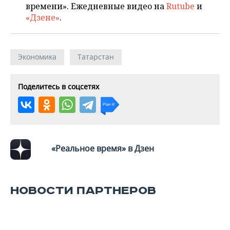
ВОДНЫЕ ВИДЫ СПОРТА
ОБРАЗОВАНИЕ
времени». Ежедневные видео на
Rutube
и
«Дзене»
.
ХОККЕЙ С МЯЧОМ
ПРОИСШЕСТВИЯ
Экономика
Татарстан
Поделитесь в соцсетях
«Реальное время» в Дзен
НОВОСТИ ПАРТНЕРОВ