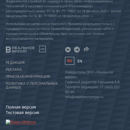
Федеральной службой по надзору в сфере связи, информационных
технологий и массовых коммуникаций (Роскомнадзор) –
регистрационный номер ЭЛ № ФС 77 - 79627 от 18 декабря 2020 г. (ранее
свидетельство Эл № ФС 77-59331 от 18 сентября 2014 г.)
Использование материалов Реального Времени разрешено только с
предварительного согласия правообладателей, упоминание сайта и
прямая гиперссылка обязательны при частичном или полном
воспроизведении материалов.
18+
RU
EN
РЕДАКЦИЯ
РЕКЛАМА
Учредитель ООО «Реальное
ПРАВОВАЯ ИНФОРМАЦИЯ
время»
Главный редактор Саушина А.А.
ПОЛИТИКА О ПЕРСОНАЛЬНЫХ
Телефон редакции: +7 (843) 222-
ДАННЫХ
90-80
info@realnoevremya.ru
Полная версия
Тестовая версия