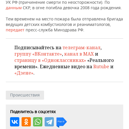
НЕФТЕХИМИЯ
УК РФ (причинение смерти по неосторожности). По
данным
СКР, в огне погибла девочка 2008 года рождения.
РОЗНИЧНАЯ ТОРГОВЛЯ
НОВОСТИ ТЕХНОЛОГИЙ
МЕРОПРИЯТИЯ
НЕФТЬ
Тем временем на место пожара была отправлена бригада
ТРАНСПОРТ
IT
НОВОСТИ МЕРОПРИЯТИЙ
СПОРТ
ведущих детских комбустиологов и реаниматологов,
ОПК
передает
пресс-служба Минздрава РФ.
УСЛУГИ
МЕДИА
ВЫЕЗДНАЯ РЕДАКЦИЯ
НОВОСТИ СПОРТА
ОБЩЕСТВО
ЭНЕРГЕТИКА
Подписывайтесь на
телеграм-канал
,
ТЕЛЕКОММУНИКАЦИИ
БИЗНЕС-БРАНЧИ
ФУТБОЛ
НОВОСТИ ОБЩЕСТВА
ФОТОГАЛЕРЕЯ
группу «ВКонтакте»
,
канал в MAX
и
страницу в «Одноклассниках»
«Реального
ONLINE-КОНФЕРЕНЦИИ
ХОККЕЙ
ВЛАСТЬ
СЮЖЕТЫ
времени». Ежедневные видео на
Rutube
и
«Дзене»
.
ОТКРЫТАЯ ЛЕКЦИЯ
БАСКЕТБОЛ
ИНФРАСТРУКТУРА
СПРАВОЧНИК
ВОЛЕЙБОЛ
ИСТОРИЯ
СПИСОК ПЕРСОН
ПОЛНАЯ ВЕРСИЯ
Происшествия
КИБЕРСПОРТ
КУЛЬТУРА
СПИСОК КОМПАНИЙ
Поделитесь в соцсетях
ФИГУРНОЕ КАТАНИЕ
МЕДИЦИНА