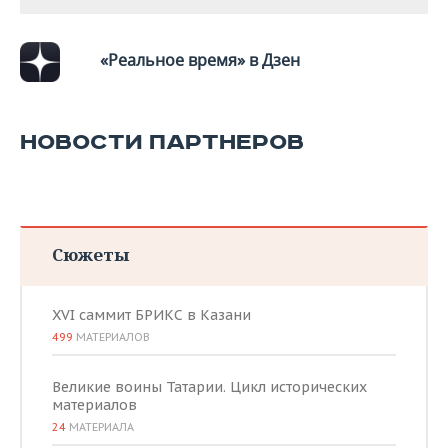
ВОДНЫЕ ВИДЫ СПОРТА
ОБРАЗОВАНИЕ
ХОККЕЙ С МЯЧОМ
ПРОИСШЕСТВИЯ
«Реальное время» в Дзен
НОВОСТИ ПАРТНЕРОВ
Сюжеты
XVI саммит БРИКС в Казани
499
МАТЕРИАЛОВ
Великие воины Татарии. Цикл исторических
материалов
24
МАТЕРИАЛА