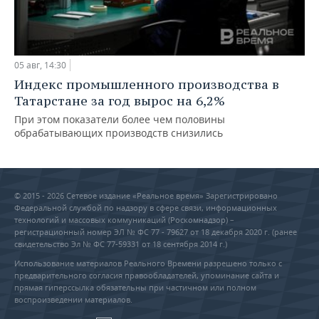
05 авг, 14:30
Индекс промышленного производства в
Татарстане за год вырос на 6,2%
При этом показатели более чем половины
обрабатывающих производств снизились
© 2015 - 2026 Сетевое издание «Реальное время» Зарегистрировано
Федеральной службой по надзору в сфере связи, информационных
технологий и массовых коммуникаций (Роскомнадзор) –
регистрационный номер ЭЛ № ФС 77 - 79627 от 18 декабря 2020 г. (ранее
свидетельство Эл № ФС 77-59331 от 18 сентября 2014 г.)
Использование материалов Реального Времени разрешено только с
предварительного согласия правообладателей, упоминание сайта и
прямая гиперссылка обязательны при частичном или полном
воспроизведении материалов.