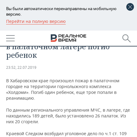
Вы были автоматически перенаправлены на мобильную
версию.
Перейти на полную версию
РЕГИОНЫ
ПРОИСШЕСТВИЯ
В Хабаровском крае при пожаре
БАШКОРТОСТАН
НОВОСТИ
в палаточном лагере погиб
ТАТАРСТАН
АНАЛИТИКА
ребенок
УДМУРТИЯ
НОВОСТИ АНАЛИТИКИ
ЭКОНОМИКА
23:52, 22.07.2019
ДЕКЛАРАЦИИ О ДОХОДАХ
НОВОСТИ ЭКОНОМИКИ
ПРОМЫШЛЕННОСТЬ
В Хабаровском крае произошел пожар в палаточном
городке на территории горнолыжного комплекса
КОРОЛИ ГОСЗАКАЗА ПФО
ФИНАНСЫ
НОВОСТИ
НЕДВИЖИМОСТЬ
«Холдоми». Погиб один ребенок, еще трое попали в
ПРОМЫШЛЕННОСТИ
реанимацию.
ВУЗЫ ТАТАРСТАНА
БАНКИ
НОВОСТИ НЕДВИЖИМОСТИ
АВТО
По данным регионального управления МЧС, в лагере, где
АГРОПРОМ
находились 189 детей, было установлено 26 палаток. Из
КОМУ ПРИНАДЛЕЖАТ
БЮДЖЕТ
НОВОСТИ АВТО
БИЗНЕС
них 20 сгорели.
ТОРГОВЫЕ ЦЕНТРЫ
МАШИНОСТРОЕНИЕ
ТАТАРСТАНА
Краевой Следком возбудил уголовное дело по ч.1 ст. 109
ИНВЕСТИЦИИ
НОВОСТИ БИЗНЕСА
ТЕХНОЛОГИИ