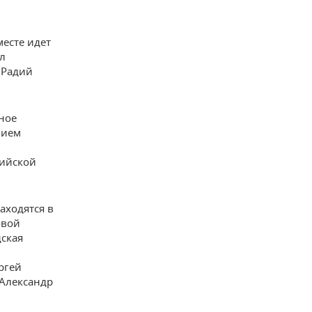
месте идет
л
 Радий
ное
нием
сийской
аходятся в
овой
дская
ргей
 Александр