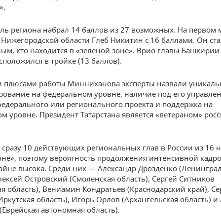
».
ль региона набрал 14 баллов из 27 возможных. На первом 
 Нижегородской области Глеб Никитин с 16 баллами. Он ста
ым, кто находится в «зеленой зоне». Врио главы Башкирии
сположился в тройке (13 баллов).
 плюсами работы Минниханова эксперты назвали уникаль
ование на федеральном уровне, наличие под его управле
едерального или регионального проекта и поддержка на
м уровне. Президент Татарстана является «ветераном» рос
, сразу 10 действующих региональных глав в России из 16 н
оне», поэтому вероятность продолжения интенсивной кадр
айне высока. Среди них — Александр Дрозденко (Ленингра
Алексей Островский (Смоленская область), Сергей Ситников
ая область), Вениамин Кондратьев (Краснодарский край), Се
Иркутская область), Игорь Орлов (Архангельская область) и
(Еврейская автономная область).