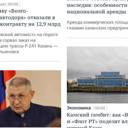
авг, 00:00
наследия: особенности
ку «Волго-
национальной аренды
автодора» отказали в
Аренда коммерческих площ
 контракту на 12,9 млрд
глазами казанских предпри
овский автомост» на пороге
 сорвал заказ на
цию трассы Р‑241 Казань —
льяновск
Экономика
00:00
Камский гамбит: как «
и «Флот РТ» поделят в
нижней Каме