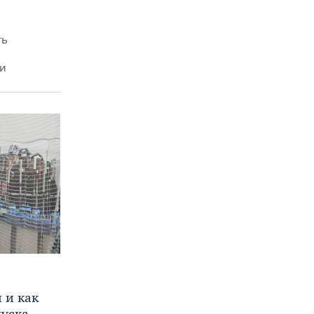
ть
ми
и
 и как
пуска