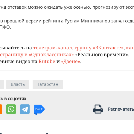
нд отставок можно ожидать уже осенью, прогнозируют экс
в прошлой версии рейтинга Рустам Минниханов занял сед
 ПФО.
сывайтесь на
телеграм-канал
,
группу «ВКонтакте»
,
кан
страницу в «Одноклассниках»
«Реального времени».
евные видео на
Rutube
и
«Дзене»
.
Власть
Татарстан
ь в соцсетях
Распечатать