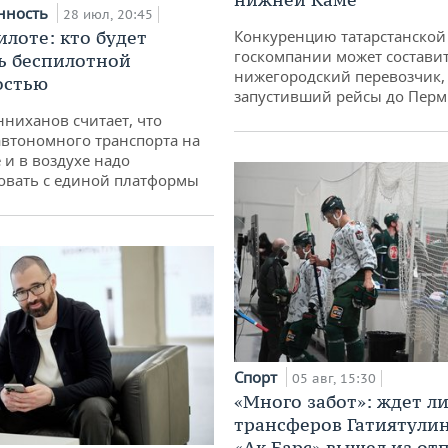
нность
28 июл, 20:45
илоте: кто будет
Конкуренцию татарстанской
госкомпании может состави
ь беспилотной
нижегородский перевозчик,
остью
запустивший рейсы до Пер
ниханов считает, что
втономного транспорта на
 и в воздухе надо
овать с единой платформы
Спорт
05 авг, 15:30
«Много забот»: ждет л
трансферов Гатиятулин
«Ак Барс» вышел из от