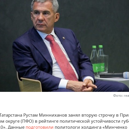
Фото: re
Татарстана Рустам Минниханов занял вторую строчку в Пр
м округе (ПФО) в рейтинге политической устойчивости гу
2.0». Данные
подготовили
политологи холдинга «Минченко