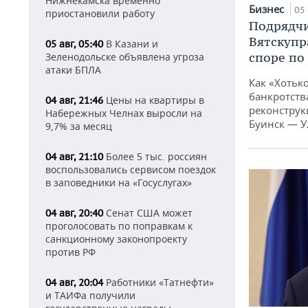
Нижнекамска временно
Бизнес
05 
приостановили работу
Подрядчи
Вятскупр
В Казани и
05 авг, 05:40
споре по
Зеленодольске объявлена угроза
атаки БПЛА
Как «Хотьк
банкротства
Цены на квартиры в
04 авг, 21:46
реконструк
Набережных Челнах выросли на
Буинск — У
9,7% за месяц
Более 5 тыс. россиян
04 авг, 21:10
воспользовались сервисом поездок
в заповедники на «Госуслугах»
Сенат США может
04 авг, 20:40
проголосовать по поправкам к
санкционному законопроекту
против РФ
Работники «Татнефти»
04 авг, 20:04
и ТАИФа получили