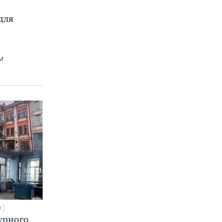
для
м
0
урного