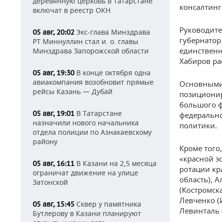
деревянную церковь в Татарстане
консалтинг
включат в реестр ОКН
Руководите
Экс-глава Минздрава
05 авг, 20:02
губернатор
РТ Миннуллин стал и. о. главы
единственн
Минздрава Запорожской области
Хабиров ра
В конце октября одна
05 авг, 19:30
авиакомпания возобновит прямые
Основными
рейсы Казань — Дубай
позиционир
большого ф
В Татарстане
05 авг, 19:01
федерально
назначили нового начальника
политики.
отдела полиции по Азнакаевскому
району
Кроме того
«красной з
В Казани на 2,5 месяца
05 авг, 16:11
ротации кр
ограничат движение на улице
область), 
Затонской
(Костромск
Левченко (
Сквер у памятника
05 авг, 15:45
Левинталь 
Бутлерову в Казани планируют