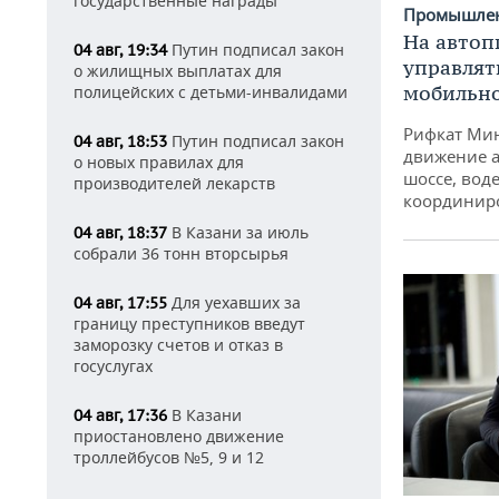
государственные награды
Промышле
На автоп
Путин подписал закон
04 авг, 19:34
управлят
о жилищных выплатах для
мобильн
полицейских с детьми-инвалидами
Рифкат Мин
Путин подписал закон
04 авг, 18:53
движение а
о новых правилах для
шоссе, воде
производителей лекарств
координир
В Казани за июль
04 авг, 18:37
собрали 36 тонн вторсырья
Для уехавших за
04 авг, 17:55
границу преступников введут
заморозку счетов и отказ в
госуслугах
В Казани
04 авг, 17:36
приостановлено движение
троллейбусов №5, 9 и 12