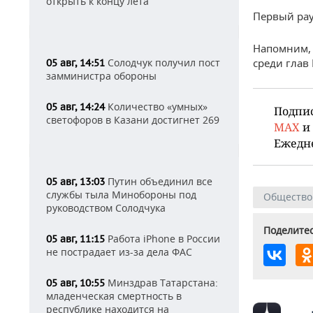
открыть к концу лета
Первый рау
Напомним, 
Солодчук получил пост
среди глав
05 авг, 14:51
замминистра обороны
Количество «умных»
05 авг, 14:24
Подпи
светофоров в Казани достигнет 269
MAX
и
Ежедн
Путин объединил все
05 авг, 13:03
службы тыла Минобороны под
Общество
руководством Солодчука
Поделитес
Работа iPhone в России
05 авг, 11:15
не пострадает из-за дела ФАС
Минздрав Татарстана:
05 авг, 10:55
младенческая смертность в
республике находится на