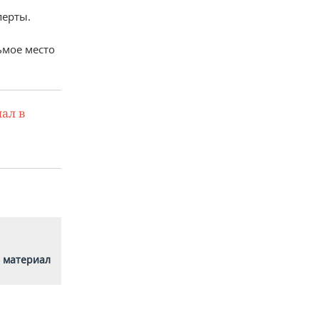
перты.
ьмое место
ал в
 материал