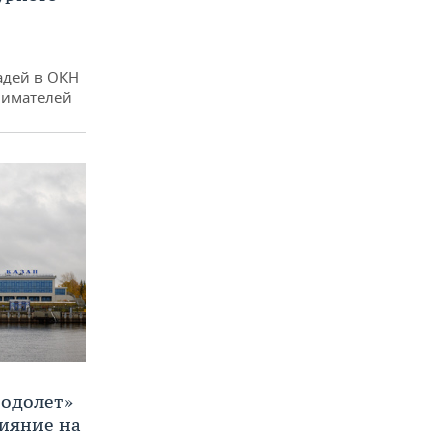
адей в ОКН
нимателей
Водолет»
лияние на