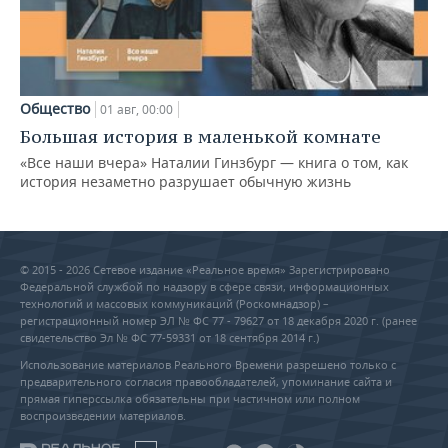
Общество
01 авг, 00:00
Большая история в маленькой комнате
«Все наши вчера» Наталии Гинзбург — книга о том, как
история незаметно разрушает обычную жизнь
© 2015 - 2026 Сетевое издание «Реальное время» Зарегистрировано
Федеральной службой по надзору в сфере связи, информационных
технологий и массовых коммуникаций (Роскомнадзор) –
регистрационный номер ЭЛ № ФС 77 - 79627 от 18 декабря 2020 г. (ранее
свидетельство Эл № ФС 77-59331 от 18 сентября 2014 г.)
Использование материалов Реального Времени разрешено только с
предварительного согласия правообладателей, упоминание сайта и
прямая гиперссылка обязательны при частичном или полном
воспроизведении материалов.