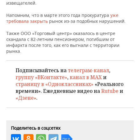
НЕФТЕХИМИЯ
извещателей.
РОЗНИЧНАЯ ТОРГОВЛЯ
НОВОСТИ ТЕХНОЛОГИЙ
МЕРОПРИЯТИЯ
Напомним, что в марте этого года прокуратура
уже
НЕФТЬ
требовала закрыть
рынок из-за подобных нарушений.
ТРАНСПОРТ
IT
НОВОСТИ МЕРОПРИЯТИЙ
СПОРТ
ОПК
Также ООО «Торговый центр» оказалось в центре
скандала с 82-летним пенсионером, погибшим от
УСЛУГИ
МЕДИА
ВЫЕЗДНАЯ РЕДАКЦИЯ
НОВОСТИ СПОРТА
ОБЩЕСТВО
ЭНЕРГЕТИКА
инфаркта после того, как его выгнали с территории
рынка.
ТЕЛЕКОММУНИКАЦИИ
БИЗНЕС-БРАНЧИ
ФУТБОЛ
НОВОСТИ ОБЩЕСТВА
ФОТОГАЛЕРЕЯ
ONLINE-КОНФЕРЕНЦИИ
ХОККЕЙ
ВЛАСТЬ
СЮЖЕТЫ
Подписывайтесь на
телеграм-канал
,
группу «ВКонтакте»
,
канал в MAX
и
ОТКРЫТАЯ ЛЕКЦИЯ
БАСКЕТБОЛ
ИНФРАСТРУКТУРА
СПРАВОЧНИК
страницу в «Одноклассниках»
«Реального
времени». Ежедневные видео на
Rutube
и
«Дзене»
.
ВОЛЕЙБОЛ
ИСТОРИЯ
СПИСОК ПЕРСОН
ПОЛНАЯ ВЕРСИЯ
КИБЕРСПОРТ
КУЛЬТУРА
СПИСОК КОМПАНИЙ
ФИГУРНОЕ КАТАНИЕ
МЕДИЦИНА
Поделитесь в соцсетях