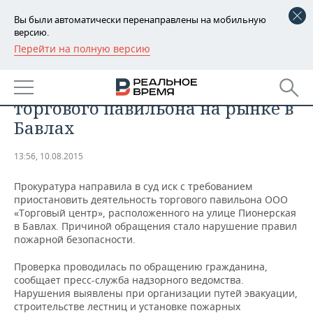
Вы были автоматически перенаправлены на мобильную
версию.
Перейти на полную версию
РЕГИОНЫ
Прокуратура вновь потребовала
БАШКОРТОСТАН
НОВОСТИ
приостановить деятельность
торгового павильона на рынке в
ТАТАРСТАН
АНАЛИТИКА
Бавлах
УДМУРТИЯ
НОВОСТИ АНАЛИТИКИ
ЭКОНОМИКА
13:56, 10.08.2015
ДЕКЛАРАЦИИ О ДОХОДАХ
НОВОСТИ ЭКОНОМИКИ
ПРОМЫШЛЕННОСТЬ
Прокуратура направила в суд иск с требованием
приостановить деятельность торгового павильона ООО
КОРОЛИ ГОСЗАКАЗА ПФО
ФИНАНСЫ
НОВОСТИ
НЕДВИЖИМОСТЬ
«Торговый центр», расположенного на улице Пионерская
ПРОМЫШЛЕННОСТИ
в Бавлах. Причиной обращения стало нарушение правил
пожарной безопасности.
ВУЗЫ ТАТАРСТАНА
БАНКИ
НОВОСТИ НЕДВИЖИМОСТИ
АВТО
АГРОПРОМ
Проверка проводилась по обращению гражданина,
КОМУ ПРИНАДЛЕЖАТ
БЮДЖЕТ
НОВОСТИ АВТО
БИЗНЕС
сообщает пресс-служба надзорного ведомства.
ТОРГОВЫЕ ЦЕНТРЫ
МАШИНОСТРОЕНИЕ
Нарушения выявлены при организации путей эвакуации,
ТАТАРСТАНА
строительстве лестниц и установке пожарных
ИНВЕСТИЦИИ
НОВОСТИ БИЗНЕСА
ТЕХНОЛОГИИ