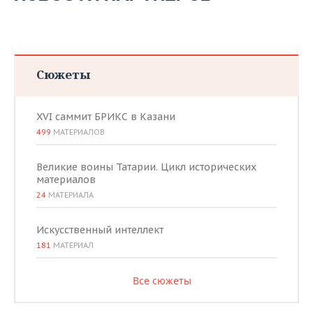
ВОДНЫЕ ВИДЫ СПОРТА
ОБРАЗОВАНИЕ
ХОККЕЙ С МЯЧОМ
ПРОИСШЕСТВИЯ
Сюжеты
XVI саммит БРИКС в Казани
499
МАТЕРИАЛОВ
Великие воины Татарии. Цикл исторических
материалов
24
МАТЕРИАЛА
Искусственный интеллект
181
МАТЕРИАЛ
Все сюжеты