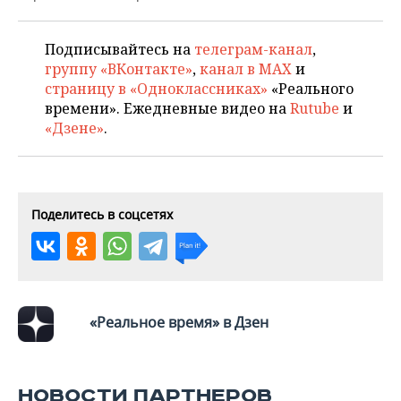
НЕФТЕХИМИЯ
РОЗНИЧНАЯ ТОРГОВЛЯ
НОВОСТИ ТЕХНОЛОГИЙ
МЕРОПРИЯТИЯ
НЕФТЬ
Подписывайтесь на
телеграм-канал
,
группу «ВКонтакте»
,
канал в MAX
и
ТРАНСПОРТ
IT
НОВОСТИ МЕРОПРИЯТИЙ
СПОРТ
ОПК
страницу в «Одноклассниках»
«Реального
времени». Ежедневные видео на
Rutube
и
УСЛУГИ
МЕДИА
ВЫЕЗДНАЯ РЕДАКЦИЯ
НОВОСТИ СПОРТА
ОБЩЕСТВО
«Дзене»
.
ЭНЕРГЕТИКА
ТЕЛЕКОММУНИКАЦИИ
БИЗНЕС-БРАНЧИ
ФУТБОЛ
НОВОСТИ ОБЩЕСТВА
ФОТОГАЛЕРЕЯ
ONLINE-КОНФЕРЕНЦИИ
ХОККЕЙ
ВЛАСТЬ
СЮЖЕТЫ
Поделитесь в соцсетях
ОТКРЫТАЯ ЛЕКЦИЯ
БАСКЕТБОЛ
ИНФРАСТРУКТУРА
СПРАВОЧНИК
ВОЛЕЙБОЛ
ИСТОРИЯ
СПИСОК ПЕРСОН
ПОЛНАЯ ВЕРСИЯ
КИБЕРСПОРТ
КУЛЬТУРА
СПИСОК КОМПАНИЙ
«Реальное время» в Дзен
ФИГУРНОЕ КАТАНИЕ
МЕДИЦИНА
НОВОСТИ ПАРТНЕРОВ