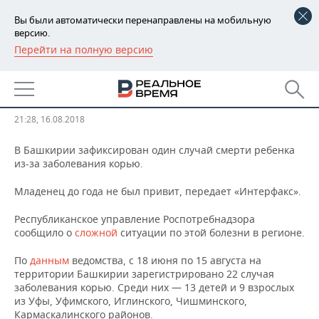
Вы были автоматически перенаправлены на мобильную
версию.
Перейти на полную версию
РЕГИОНЫ
В Башкирии ребенок умер от
БАШКОРТОСТАН
НОВОСТИ
кори
ТАТАРСТАН
АНАЛИТИКА
21:28, 16.08.2018
УДМУРТИЯ
НОВОСТИ АНАЛИТИКИ
ЭКОНОМИКА
В Башкирии зафиксирован один случай смерти ребенка
из-за заболевания корью.
ДЕКЛАРАЦИИ О ДОХОДАХ
НОВОСТИ ЭКОНОМИКИ
ПРОМЫШЛЕННОСТЬ
Младенец до года не был привит, передает «Интерфакс».
КОРОЛИ ГОСЗАКАЗА ПФО
ФИНАНСЫ
НОВОСТИ
НЕДВИЖИМОСТЬ
Республиканское управление Роспотребнадзора
ПРОМЫШЛЕННОСТИ
сообщило о
сложной
ситуации по этой болезни в регионе.
ВУЗЫ ТАТАРСТАНА
БАНКИ
НОВОСТИ НЕДВИЖИМОСТИ
АВТО
АГРОПРОМ
По
данным
ведомства, с 18 июня по 15 августа на
территории Башкирии зарегистрировано 22 случая
КОМУ ПРИНАДЛЕЖАТ
БЮДЖЕТ
НОВОСТИ АВТО
БИЗНЕС
заболевания корью. Среди них — 13 детей и 9 взрослых
ТОРГОВЫЕ ЦЕНТРЫ
МАШИНОСТРОЕНИЕ
из Уфы, Уфимского, Иглинского, Чишминского,
ТАТАРСТАНА
ИНВЕСТИЦИИ
НОВОСТИ БИЗНЕСА
ТЕХНОЛОГИИ
Кармаскалинского районов.