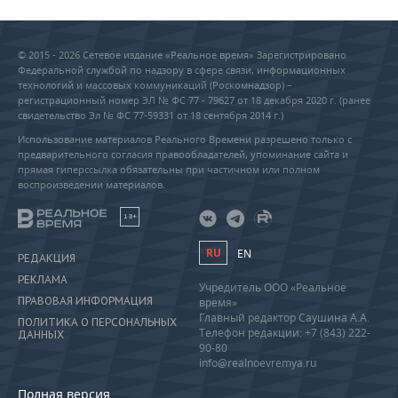
© 2015 - 2026 Сетевое издание «Реальное время» Зарегистрировано
Федеральной службой по надзору в сфере связи, информационных
технологий и массовых коммуникаций (Роскомнадзор) –
регистрационный номер ЭЛ № ФС 77 - 79627 от 18 декабря 2020 г. (ранее
свидетельство Эл № ФС 77-59331 от 18 сентября 2014 г.)
Использование материалов Реального Времени разрешено только с
предварительного согласия правообладателей, упоминание сайта и
прямая гиперссылка обязательны при частичном или полном
воспроизведении материалов.
18+
RU
EN
РЕДАКЦИЯ
РЕКЛАМА
Учредитель ООО «Реальное
ПРАВОВАЯ ИНФОРМАЦИЯ
время»
Главный редактор Саушина А.А.
ПОЛИТИКА О ПЕРСОНАЛЬНЫХ
Телефон редакции: +7 (843) 222-
ДАННЫХ
90-80
info@realnoevremya.ru
Полная версия