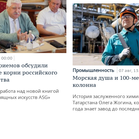
00:00
риемов обсудили
Промышленность
07 авг, 13
е корни российского
Морская душа и 100-м
тва
колонна
работа над новой книгой
История заслуженного хими
зящных искусств ASG»
Татарстана Олега Жогина, к
года знает завод до последн