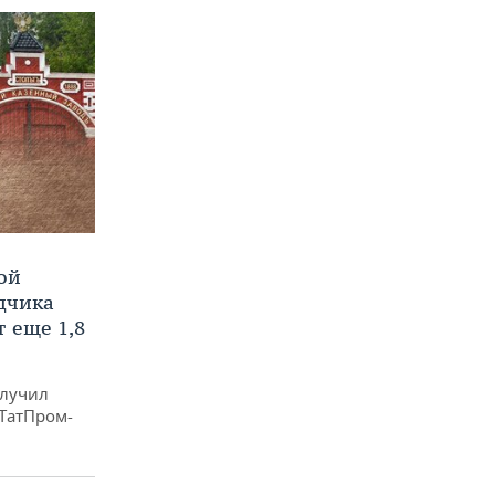
ой
ядчика
 еще 1,8
олучил
«ТатПром-