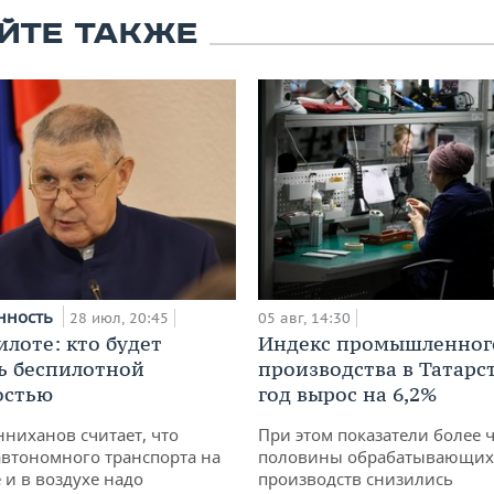
ЙТЕ ТАКЖЕ
нность
28 июл, 20:45
05 авг, 14:30
илоте: кто будет
Индекс промышленног
ь беспилотной
производства в Татарс
остью
год вырос на 6,2%
ниханов считает, что
При этом показатели более 
втономного транспорта на
половины обрабатывающих
 и в воздухе надо
производств снизились