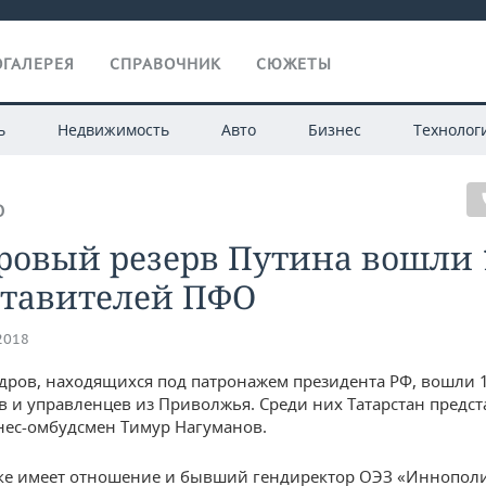
ГАЛЕРЕЯ
СПРАВОЧНИК
СЮЖЕТЫ
ь
Недвижимость
Авто
Бизнес
Технолог
О
ровый резерв Путина вошли 
ставителей ПФО
.2018
адров, находящихся под патронажем президента РФ, вошли 
 и управленцев из Приволжья. Среди них Татарстан предст
нес-омбудсмен Тимур Нагуманов.
ке имеет отношение и бывший гендиректор ОЭЗ «Иннопол