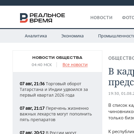
НОВОСТИ
ФОТО
Аналитика
Экономика
Промышленност
НОВОСТИ ОБЩЕСТВА
ОБЩЕСТВ
Все новости
04:40 МСК
В кад
пред
Торговый оборот
07 авг, 21:36
Татарстана и Индии удвоился за
19:30, 01.08
первый квартал 2026 года
В список к
Перечень жизненно
07 авг, 21:17
чиновников
важных лекарств могут пополнить
только биз
пять препаратов
К республи
В России могут
07 авг, 20:52