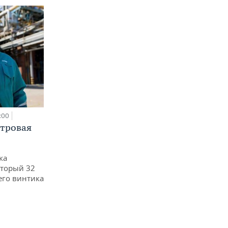
:00
етровая
ка
оторый 32
его винтика