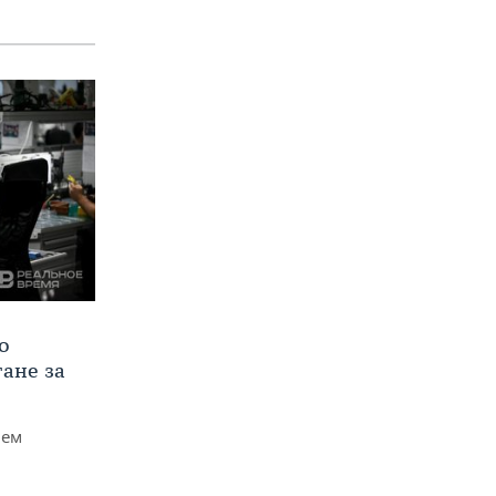
о
тане за
чем