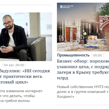
Промышленность
00:00
Бизнес-обзор: порохов
и
04 авг, 00:00
узаконил цеха, с подр
бадуллин: «ИИ сегодня
лагеря в Крыму требуют
т практически весь
млрд
говый цикл»
Новый собственник НЧТЗ п
ети изменили интернет-
долю и в группе компаний 
и что делать, чтобы
Холдинг»
 на гребне волны