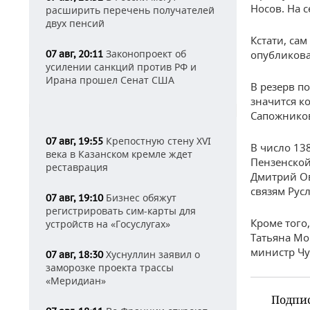
Носов. На 
расширить перечень получателей
двух пенсий
Кстати, са
Законопроект об
07 авг, 20:11
опубликов
усилении санкций против РФ и
Ирана прошел Сенат США
В резерв п
значится к
Сапожников
Крепостную стену XVI
07 авг, 19:55
В число 13
века в Казанском кремле ждет
Пензенской
реставрация
Дмитрий О
связям Рус
Бизнес обяжут
07 авг, 19:10
регистрировать сим-карты для
Кроме того
устройств на «Госуслугах»
Татьяна Мо
министр Ч
Хуснуллин заявил о
07 авг, 18:30
заморозке проекта трассы
«Меридиан»
Подпи