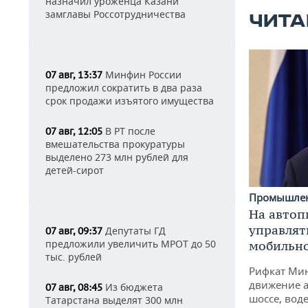
назначил уроженца Казани
замглавы Россотрудничества
ЧИТА
Минфин России
07 авг, 13:37
предложил сократить в два раза
срок продажи изъятого имущества
В РТ после
07 авг, 12:05
вмешательства прокуратуры
выделено 273 млн рублей для
детей-сирот
Промышле
На автоп
управлят
Депутаты ГД
07 авг, 09:37
предложили увеличить МРОТ до 50
мобильн
тыс. рублей
Рифкат Мин
движение а
Из бюджета
07 авг, 08:45
шоссе, воде
Татарстана выделят 300 млн