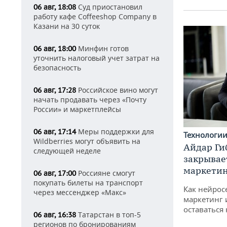
Суд приостановил
06 авг, 18:08
работу кафе Coffeeshop Company в
Казани на 30 суток
Минфин готов
06 авг, 18:00
уточнить налоговый учет затрат на
безопасность
Российское вино могут
06 авг, 17:28
начать продавать через «Почту
России» и маркетплейсы
Меры поддержки для
06 авг, 17:14
Технологи
Wildberries могут объявить на
Айдар Ги
следующей неделе
закрывае
маркетин
Россияне смогут
06 авг, 17:00
покупать билеты на транспорт
Как нейрос
через мессенджер «Макс»
маркетинг 
оставаться
Татарстан в топ-5
06 авг, 16:38
регионов по бронированиям