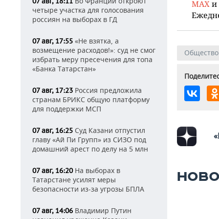
Во Франции откроют
07 авг, 18:11
MAX
и
четыре участка для голосования
Ежедн
россиян на выборах в ГД
«Не взятка, а
07 авг, 17:55
возмещение расходов!»: суд не смог
Общество
избрать меру пресечения для топа
«Банка Татарстан»
Поделитес
Россия предложила
07 авг, 17:23
странам БРИКС общую платформу
для поддержки МСП
Суд Казани отпустил
07 авг, 16:25
«
главу «Ай Пи Групп» из СИЗО под
домашний арест по делу на 5 млн
На выборах в
07 авг, 16:20
НОВО
Татарстане усилят меры
безопасности из-за угрозы БПЛА
Владимир Путин
07 авг, 14:06