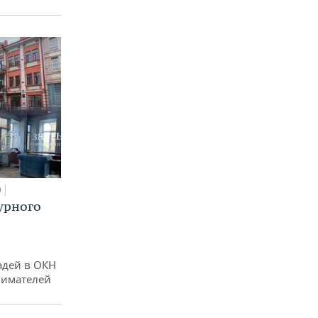
0
урного
адей в ОКН
нимателей