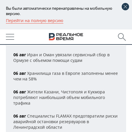
Вы были автоматически перенаправлены на мобильную
версию.
Перейти на полную версию
РЕГИОНЫ
НОВОСТИ ПРОМЫШЛЕННОСТИ
БАШКОРТОСТАН
НОВОСТИ
Все новости
06:45 МСК
ТАТАРСТАН
АНАЛИТИКА
Иран и Оман увязали сервисный сбор в
06 авг
Ормузе с объемом помощи судам
УДМУРТИЯ
НОВОСТИ АНАЛИТИКИ
ЭКОНОМИКА
Хранилища газа в Европе заполнены менее
06 авг
ДЕКЛАРАЦИИ О ДОХОДАХ
НОВОСТИ ЭКОНОМИКИ
ПРОМЫШЛЕННОСТЬ
чем на 58%
КОРОЛИ ГОСЗАКАЗА ПФО
ФИНАНСЫ
НОВОСТИ
НЕДВИЖИМОСТЬ
Жители Казани, Чистополя и Кукмора
06 авг
ПРОМЫШЛЕННОСТИ
потребляют наибольший объем мобильного
ВУЗЫ ТАТАРСТАНА
БАНКИ
НОВОСТИ НЕДВИЖИМОСТИ
АВТО
трафика
АГРОПРОМ
КОМУ ПРИНАДЛЕЖАТ
БЮДЖЕТ
НОВОСТИ АВТО
БИЗНЕС
Специалисты FLAMAX предотвратили риски
06 авг
ТОРГОВЫЕ ЦЕНТРЫ
МАШИНОСТРОЕНИЕ
аварийной остановки резервуаров в
ТАТАРСТАНА
Ленинградской области
ИНВЕСТИЦИИ
НОВОСТИ БИЗНЕСА
ТЕХНОЛОГИИ