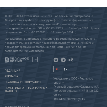
© 2015 - 2026 Сетевое издание «Реальное время» Зарегистрировано
Федеральной службой по надзору в сфере связи, информационных
технологий и массовых коммуникаций (Роскомнадзор) –
регистрационный номер ЭЛ № ФС 77 - 79627 от 18 декабря 2020 г. (ранее
свидетельство Эл № ФС 77-59331 от 18 сентября 2014 г.)
Использование материалов Реального Времени разрешено только с
предварительного согласия правообладателей, упоминание сайта и
прямая гиперссылка обязательны при частичном или полном
воспроизведении материалов.
18+
RU
EN
РЕДАКЦИЯ
РЕКЛАМА
Учредитель ООО «Реальное
ПРАВОВАЯ ИНФОРМАЦИЯ
время»
Главный редактор Саушина А.А.
ПОЛИТИКА О ПЕРСОНАЛЬНЫХ
Телефон редакции: +7 (843) 222-
ДАННЫХ
90-80
info@realnoevremya.ru