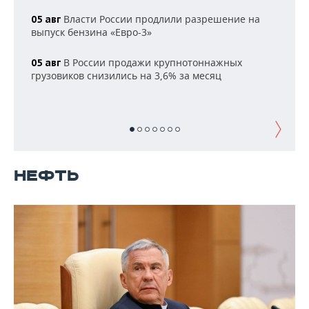
НЕФТЕХИМИЯ
Власти России продлили разрешение на
05 авг
РОЗНИЧНАЯ ТОРГОВЛЯ
НОВОСТИ ТЕХНОЛОГИЙ
МЕРОПРИЯТИЯ
выпуск бензина «Евро-3»
НЕФТЬ
ТРАНСПОРТ
IT
НОВОСТИ МЕРОПРИЯТИЙ
СПОРТ
В России продажи крупнотоннажных
05 авг
ОПК
грузовиков снизились на 3,6% за месяц
УСЛУГИ
МЕДИА
ВЫЕЗДНАЯ РЕДАКЦИЯ
НОВОСТИ СПОРТА
ОБЩЕСТВО
ЭНЕРГЕТИКА
ТЕЛЕКОММУНИКАЦИИ
БИЗНЕС-БРАНЧИ
ФУТБОЛ
НОВОСТИ ОБЩЕСТВА
ФОТОГАЛЕРЕЯ
ONLINE-КОНФЕРЕНЦИИ
ХОККЕЙ
ВЛАСТЬ
СЮЖЕТЫ
НЕФТЬ
ОТКРЫТАЯ ЛЕКЦИЯ
БАСКЕТБОЛ
ИНФРАСТРУКТУРА
СПРАВОЧНИК
ВОЛЕЙБОЛ
ИСТОРИЯ
СПИСОК ПЕРСОН
ПОЛНАЯ ВЕРСИЯ
КИБЕРСПОРТ
КУЛЬТУРА
СПИСОК КОМПАНИЙ
ФИГУРНОЕ КАТАНИЕ
МЕДИЦИНА