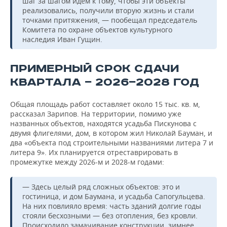
шаг за шагом идем к тому, чтобы эти объекты
реализовались, получили вторую жизнь и стали
точками притяжения, — пообещал председатель
Комитета по охране объектов культурного
наследия Иван Гущин.
ПРИМЕРНЫЙ СРОК СДАЧИ
КВАРТАЛА — 2026—2028 ГОД
Общая площадь работ составляет около 15 тыс. кв. м,
рассказал Зарипов. На территории, помимо уже
названных объектов, находятся усадьба Пискунова с
двумя флигелями, дом, в котором жил Николай Бауман, и
два «объекта под строительными названиями литера 7 и
литера 9». Их планируется отреставрировать в
промежутке между 2026-м и 2028-м годами:
— Здесь целый ряд сложных объектов: это и
гостиница, и дом Баумана, и усадьба Сапогульцева.
На них повлияло время: часть зданий долгие годы
стояли бесхозными — без отопления, без кровли.
Происходило замачивание конструкции, зимнее