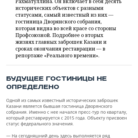
ВОДНЫЕ ВИДЫ СПОРТА
ОБРАЗОВАНИЕ
Рахматуллина. Он включает в себя десять
исторических объектов с разными
статусами, самый известный из них —
ХОККЕЙ С МЯЧОМ
ПРОИСШЕСТВИЯ
гостиница Дворянского собрания,
которая видна во всей красе со стороны
Профсоюзной. Подробнее о вторых
жизнях главных заброшек Казани и
сроках окончания реставрации — в
репортаже «Реального времени».
БУДУЩЕЕ ГОСТИНИЦЫ НЕ
ОПРЕДЕЛЕНО
Одной из самых известный исторических заброшек
Казани является бывшая гостиница Дворянского
собрания. Именно с нее начался пресс-тур по кварталу,
который реставрируется с 2015 года. Объекту присвоен
статус федерального значения.
— На сегодняшний день здесь выполняется ряд