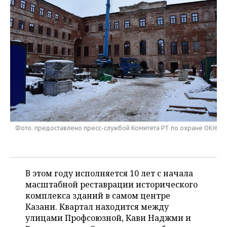
НЕФТЕХИМИЯ
РОЗНИЧНАЯ ТОРГОВЛЯ
НОВОСТИ ТЕХНОЛОГИЙ
МЕРОПРИЯТИЯ
НЕФТЬ
ТРАНСПОРТ
IT
НОВОСТИ МЕРОПРИЯТИЙ
СПОРТ
ОПК
УСЛУГИ
МЕДИА
ВЫЕЗДНАЯ РЕДАКЦИЯ
НОВОСТИ СПОРТА
ОБЩЕСТВО
ЭНЕРГЕТИКА
ТЕЛЕКОММУНИКАЦИИ
БИЗНЕС-БРАНЧИ
ФУТБОЛ
НОВОСТИ ОБЩЕСТВА
ФОТОГАЛЕРЕЯ
ONLINE-КОНФЕРЕНЦИИ
ХОККЕЙ
ВЛАСТЬ
СЮЖЕТЫ
Фото: предоставлено пресс-службой Комитета РТ по охране ОКН
ОТКРЫТАЯ ЛЕКЦИЯ
БАСКЕТБОЛ
ИНФРАСТРУКТУРА
СПРАВОЧНИК
ВОЛЕЙБОЛ
ИСТОРИЯ
СПИСОК ПЕРСОН
ПОЛНАЯ ВЕРСИЯ
В этом году исполняется 10 лет с начала
КИБЕРСПОРТ
КУЛЬТУРА
СПИСОК КОМПАНИЙ
масштабной реставрации исторического
комплекса зданий в самом центре
ФИГУРНОЕ КАТАНИЕ
МЕДИЦИНА
Казани. Квартал находится между
улицами Профсоюзной, Кави Наджми и