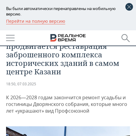
Вы были автоматически перенаправлены на мобильную
версию.
Перейти на полную версию
РЕГИОНЫ
НЕДВИЖИМОСТЬ
«Ужасающий вид»: как
БАШКОРТОСТАН
НОВОСТИ
продвигается реставрация
ТАТАРСТАН
АНАЛИТИКА
заброшенного комплекса
исторических зданий в самом
УДМУРТИЯ
НОВОСТИ АНАЛИТИКИ
ЭКОНОМИКА
центре Казани
ДЕКЛАРАЦИИ О ДОХОДАХ
НОВОСТИ ЭКОНОМИКИ
ПРОМЫШЛЕННОСТЬ
18:50, 07.03.2025
КОРОЛИ ГОСЗАКАЗА ПФО
ФИНАНСЫ
НОВОСТИ
НЕДВИЖИМОСТЬ
ПРОМЫШЛЕННОСТИ
К 2026—2028 годам закончится ремонт усадьбы и
гостиницы Дворянского собрания, которые много
ВУЗЫ ТАТАРСТАНА
БАНКИ
НОВОСТИ НЕДВИЖИМОСТИ
АВТО
АГРОПРОМ
лет «украшают» вид Профсоюзной
КОМУ ПРИНАДЛЕЖАТ
БЮДЖЕТ
НОВОСТИ АВТО
БИЗНЕС
ТОРГОВЫЕ ЦЕНТРЫ
МАШИНОСТРОЕНИЕ
ТАТАРСТАНА
ИНВЕСТИЦИИ
НОВОСТИ БИЗНЕСА
ТЕХНОЛОГИИ