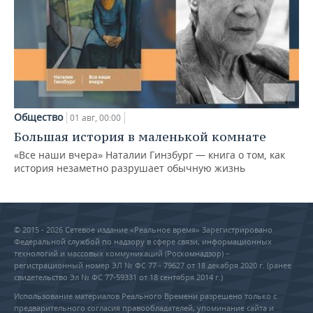
Общество
01 авг, 00:00
Большая история в маленькой комнате
«Все наши вчера» Наталии Гинзбург — книга о том, как
история незаметно разрушает обычную жизнь
© 2015 - 2026 Сетевое издание «Реальное время» Зарегистрировано
Федеральной службой по надзору в сфере связи, информационных
технологий и массовых коммуникаций (Роскомнадзор) –
регистрационный номер ЭЛ № ФС 77 - 79627 от 18 декабря 2020 г. (ранее
свидетельство Эл № ФС 77-59331 от 18 сентября 2014 г.)
Использование материалов Реального Времени разрешено только с
предварительного согласия правообладателей, упоминание сайта и