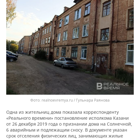
realnoevremya.ru / Гульнара Раянова
Одна из жительниц дома показала корреспонденту
«Реального времени» постановление исполкома Казани
от 26 декабря 2019 года о признании дома на Солнечной,
6 аварийным и подлежащим сносу. В документе указан
срок отселения физических лиц, занимающих жилые