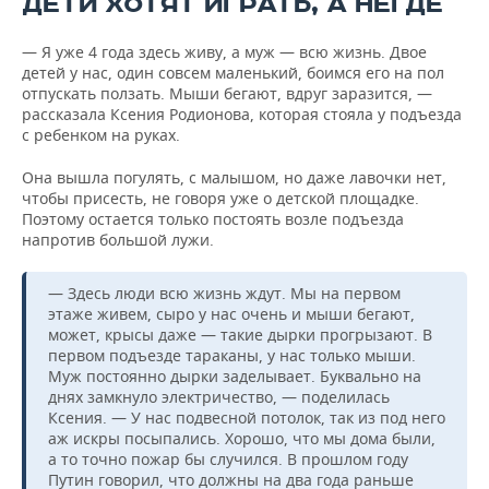
ДЕТИ ХОТЯТ ИГРАТЬ, А НЕГДЕ
— Я уже 4 года здесь живу, а муж — всю жизнь. Двое
детей у нас, один совсем маленький, боимся его на пол
отпускать ползать. Мыши бегают, вдруг заразится, —
рассказала Ксения Родионова, которая стояла у подъезда
с ребенком на руках.
Она вышла погулять, с малышом, но даже лавочки нет,
чтобы присесть, не говоря уже о детской площадке.
Поэтому остается только постоять возле подъезда
напротив большой лужи.
— Здесь люди всю жизнь ждут. Мы на первом
этаже живем, сыро у нас очень и мыши бегают,
может, крысы даже — такие дырки прогрызают. В
первом подъезде тараканы, у нас только мыши.
Муж постоянно дырки заделывает. Буквально на
днях замкнуло электричество, — поделилась
Ксения. — У нас подвесной потолок, так из под него
аж искры посыпались. Хорошо, что мы дома были,
а то точно пожар бы случился. В прошлом году
Путин говорил, что должны на два года раньше