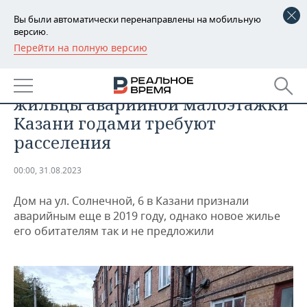
Вы были автоматически перенаправлены на мобильную
версию.
Перейти на полную версию
РЕГИОНЫ
НЕДВИЖИМОСТЬ
«Соседка не дождалась»:
БАШКОРТОСТАН
НОВОСТИ
жильцы аварийной малоэтажки
ТАТАРСТАН
АНАЛИТИКА
Казани годами требуют
расселения
УДМУРТИЯ
НОВОСТИ АНАЛИТИКИ
ЭКОНОМИКА
00:00, 31.08.2023
ДЕКЛАРАЦИИ О ДОХОДАХ
НОВОСТИ ЭКОНОМИКИ
ПРОМЫШЛЕННОСТЬ
Дом на ул. Солнечной, 6 в Казани признали
КОРОЛИ ГОСЗАКАЗА ПФО
ФИНАНСЫ
НОВОСТИ
НЕДВИЖИМОСТЬ
аварийным еще в 2019 году, однако новое жилье
ПРОМЫШЛЕННОСТИ
его обитателям так и не предложили
ВУЗЫ ТАТАРСТАНА
БАНКИ
НОВОСТИ НЕДВИЖИМОСТИ
АВТО
АГРОПРОМ
КОМУ ПРИНАДЛЕЖАТ
БЮДЖЕТ
НОВОСТИ АВТО
БИЗНЕС
ТОРГОВЫЕ ЦЕНТРЫ
МАШИНОСТРОЕНИЕ
ТАТАРСТАНА
ИНВЕСТИЦИИ
НОВОСТИ БИЗНЕСА
ТЕХНОЛОГИИ