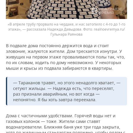
«В апреле трубу прорвало на чердаке, и нас затопило с 4-го до 1-го
этажа», — рассказала Надежда Давыдова.
realnoevremya.ru/
Гульнара Раянова
В подвале дома постоянно держится вода и стоит
зловоние, жалуются жители. Дом трескается изнутри. У
живущих на первом этаже проваливаются полы так, что,
по их словам, ходить по дому невозможно. У некоторых
мыши и крысы из подвала забираются в квартиры.
— Тараканов травят, но этого ненадолго хватает, —
сетуют жильцы. — Надежда есть, что переселят,
раз признали аварийным, но вот когда —
непонятно. Я бы хоть завтра переехала.
Дома с частичными удобствами. Горячей воды нет и
газовых колонок — тоже. Жители сами ставят
водонагреватели. Ближняя баня уже три года закрыта,
хотя по жилищным стандартам положено, чтобы рядом с