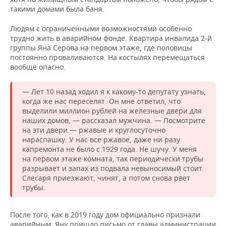
такими домами была баня.
Людям с ограниченными возможностями особенно
трудно жить в аварийном фонде. Квартира инвалида 2-й
группы Яна Серова на первом этаже, где половицы
постоянно проваливаются. На костылях перемещаться
вообще опасно.
— Лет 10 назад ходил я к какому-то депутату узнать,
когда же нас переселят. Он мне ответил, что
выделили миллион рублей на железные двери для
наших домов, — рассказал мужчина. — Посмотрите
на эти двери — ржавые и круглосуточно
нараспашку. У нас все ржавое, даже ни разу
капремонта не было с 1929 года. Не шучу. У меня
на первом этаже комната, так периодически трубы
разрывает и запах из подвала невыносимый стоит.
Слесаря приезжают, чинят, а потом снова рвет
трубы.
После того, как в 2019 году дом официально признали
аварийным, Яну пришло письмо от главы администрации