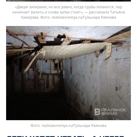
«Двери запираем, но все равно, когда трубы лопаются, пар
начинает валить и снова запах стоит», — рассказала Татьяна
Хамерова.
realnoevremya.ru/Гульнара Раянова
realnoevremya.ru/Гульнара Раянова