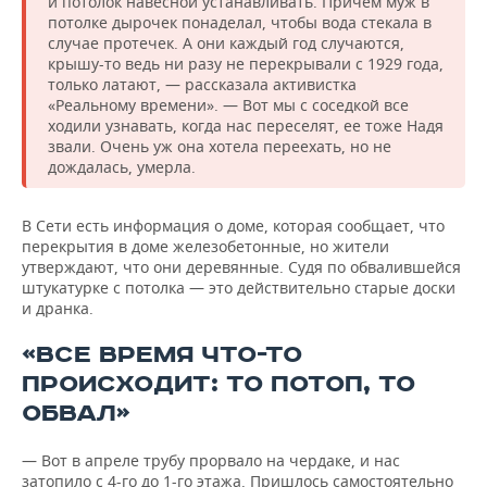
и потолок навесной устанавливать. Причем муж в
потолке дырочек понаделал, чтобы вода стекала в
случае протечек. А они каждый год случаются,
крышу-то ведь ни разу не перекрывали с 1929 года,
только латают, — рассказала активистка
«Реальному времени». — Вот мы с соседкой все
ходили узнавать, когда нас переселят, ее тоже Надя
звали. Очень уж она хотела переехать, но не
дождалась, умерла.
В Сети есть информация о доме, которая сообщает, что
перекрытия в доме железобетонные, но жители
утверждают, что они деревянные. Судя по обвалившейся
штукатурке с потолка — это действительно старые доски
и дранка.
«ВСЕ ВРЕМЯ ЧТО-ТО
ПРОИСХОДИТ: ТО ПОТОП, ТО
ОБВАЛ»
— Вот в апреле трубу прорвало на чердаке, и нас
затопило с 4-го до 1-го этажа. Пришлось самостоятельно