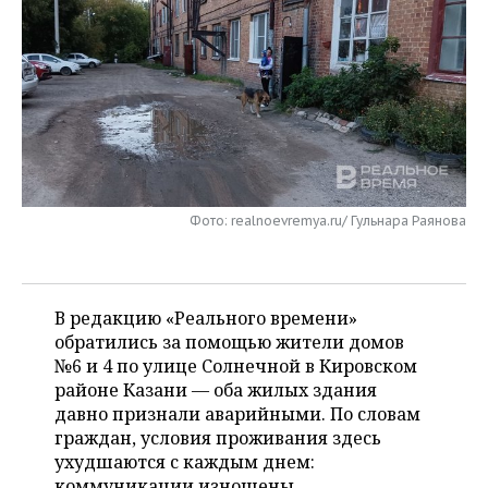
НЕФТЕХИМИЯ
РОЗНИЧНАЯ ТОРГОВЛЯ
НОВОСТИ ТЕХНОЛОГИЙ
МЕРОПРИЯТИЯ
НЕФТЬ
ТРАНСПОРТ
IT
НОВОСТИ МЕРОПРИЯТИЙ
СПОРТ
ОПК
УСЛУГИ
МЕДИА
ВЫЕЗДНАЯ РЕДАКЦИЯ
НОВОСТИ СПОРТА
ОБЩЕСТВО
ЭНЕРГЕТИКА
ТЕЛЕКОММУНИКАЦИИ
БИЗНЕС-БРАНЧИ
ФУТБОЛ
НОВОСТИ ОБЩЕСТВА
ФОТОГАЛЕРЕЯ
Фото: realnoevremya.ru/ Гульнара Раянова
ONLINE-КОНФЕРЕНЦИИ
ХОККЕЙ
ВЛАСТЬ
СЮЖЕТЫ
ОТКРЫТАЯ ЛЕКЦИЯ
БАСКЕТБОЛ
ИНФРАСТРУКТУРА
СПРАВОЧНИК
В редакцию «Реального времени»
ВОЛЕЙБОЛ
ИСТОРИЯ
СПИСОК ПЕРСОН
обратились за помощью жители домов
ПОЛНАЯ ВЕРСИЯ
№6 и 4 по улице Солнечной в Кировском
районе Казани — оба жилых здания
КИБЕРСПОРТ
КУЛЬТУРА
СПИСОК КОМПАНИЙ
давно признали аварийными. По словам
граждан, условия проживания здесь
ФИГУРНОЕ КАТАНИЕ
МЕДИЦИНА
ухудшаются с каждым днем:
коммуникации изношены,