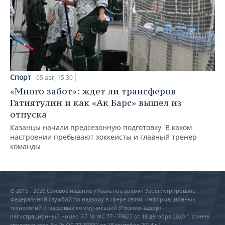
Спорт
05 авг, 15:30
«Много забот»: ждет ли трансферов
Гатиятулин и как «Ак Барс» вышел из
отпуска
Казанцы начали предсезонную подготовку. В каком
настроении пребывают хоккеисты и главный тренер
команды
© 2015 - 2026 Сетевое издание «Реальное время» Зарегистрировано
Федеральной службой по надзору в сфере связи, информационных
технологий и массовых коммуникаций (Роскомнадзор) –
регистрационный номер ЭЛ № ФС 77 - 79627 от 18 декабря 2020 г. (ранее
свидетельство Эл № ФС 77-59331 от 18 сентября 2014 г.)