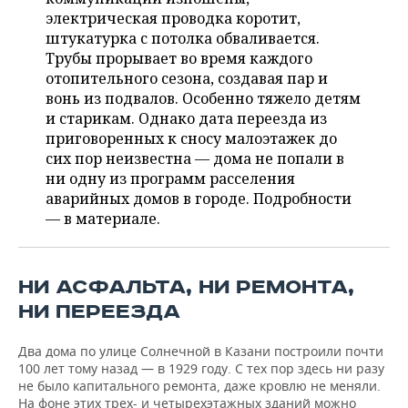
ВОДНЫЕ ВИДЫ СПОРТА
ОБРАЗОВАНИЕ
электрическая проводка коротит,
штукатурка с потолка обваливается.
ХОККЕЙ С МЯЧОМ
ПРОИСШЕСТВИЯ
Трубы прорывает во время каждого
отопительного сезона, создавая пар и
вонь из подвалов. Особенно тяжело детям
и старикам. Однако дата переезда из
приговоренных к сносу малоэтажек до
сих пор неизвестна — дома не попали в
ни одну из программ расселения
аварийных домов в городе. Подробности
— в материале.
НИ АСФАЛЬТА, НИ РЕМОНТА,
НИ ПЕРЕЕЗДА
Два дома по улице Солнечной в Казани построили почти
100 лет тому назад — в 1929 году. С тех пор здесь ни разу
не было капитального ремонта, даже кровлю не меняли.
На фоне этих трех- и четырехэтажных зданий можно