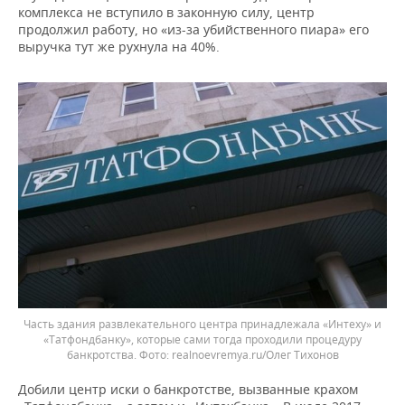
комплекса не вступило в законную силу, центр
продолжил работу, но «из-за убийственного пиара» его
выручка тут же рухнула на 40%.
Часть здания развлекательного центра принадлежала «Интеху» и
«Татфондбанку», которые сами тогда проходили процедуру
банкротства.
realnoevremya.ru/Олег Тихонов
Добили центр иски о банкротстве, вызванные крахом