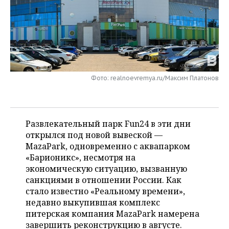
НЕФТЕХИМИЯ
РОЗНИЧНАЯ ТОРГОВЛЯ
НОВОСТИ ТЕХНОЛОГИЙ
МЕРОПРИЯТИЯ
НЕФТЬ
ТРАНСПОРТ
IT
НОВОСТИ МЕРОПРИЯТИЙ
СПОРТ
ОПК
УСЛУГИ
МЕДИА
ВЫЕЗДНАЯ РЕДАКЦИЯ
НОВОСТИ СПОРТА
ОБЩЕСТВО
ЭНЕРГЕТИКА
Фото: realnoevremya.ru/Максим Платонов
ТЕЛЕКОММУНИКАЦИИ
БИЗНЕС-БРАНЧИ
ФУТБОЛ
НОВОСТИ ОБЩЕСТВА
ФОТОГАЛЕРЕЯ
ONLINE-КОНФЕРЕНЦИИ
ХОККЕЙ
ВЛАСТЬ
СЮЖЕТЫ
Развлекательный парк Fun24 в эти дни
открылся под новой вывеской —
ОТКРЫТАЯ ЛЕКЦИЯ
БАСКЕТБОЛ
ИНФРАСТРУКТУРА
СПРАВОЧНИК
MazaPark, одновременно с аквапарком
«Барионикс», несмотря на
ВОЛЕЙБОЛ
ИСТОРИЯ
СПИСОК ПЕРСОН
ПОЛНАЯ ВЕРСИЯ
экономическую ситуацию, вызванную
санкциями в отношении России. Как
КИБЕРСПОРТ
КУЛЬТУРА
СПИСОК КОМПАНИЙ
стало известно «Реальному времени»,
недавно выкупившая комплекс
ФИГУРНОЕ КАТАНИЕ
МЕДИЦИНА
питерская компания MazaPark намерена
завершить реконструкцию в августе.