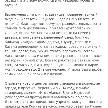
отдыха». В эту зону вложился и «Интехбанк» Роберта
Мусина.
Бизнесмены считали, что казанцев привлечет единый
входной билет (от 200 рублей — еда в цену билета не
входила), благодаря которому все развлекательные зоны
становились доступными, при этом круглосуточно.
Очевидно, рассчитывали они не только на семей с
детьми, в программе развлечений были: боулинг,
бильярд 3 видов (пирамида, пул, снукер), первый в
Казани роллердром, q-zar, автодром, родео, настольный
теннис, дартс, тир, 5D-кинотеатр, аэрохоккей, сегвеи,
массажные кресла и множество игровых аппаратов, кафе,
ресторан, ночной клуб. Все это работало в режиме нон-
стоп, 24 часа 7 дней в неделю. Единовременно в парке
могли отдохнуть до 2 тысяч человек. У парка был и якобы
самый большой паркинг в Казани.
Открытие нового центра приветствовали и в исполкоме
города, в пресс-конференции в 2014 году, помимо
зампредправления «Интехбанка» Елены Наумовой
(впоследствии проходившей обвиняемой по делу о
банкротстве этого кредитного учреждения), участвовал и
председатель Комитета экономического развития Казани