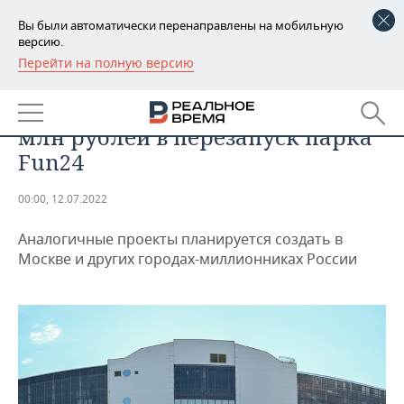
Вы были автоматически перенаправлены на мобильную
версию.
Перейти на полную версию
РЕГИОНЫ
НЕДВИЖИМОСТЬ
Питерский инвестор вложит 50
БАШКОРТОСТАН
НОВОСТИ
млн рублей в перезапуск парка
ТАТАРСТАН
АНАЛИТИКА
Fun24
УДМУРТИЯ
НОВОСТИ АНАЛИТИКИ
ЭКОНОМИКА
00:00, 12.07.2022
ДЕКЛАРАЦИИ О ДОХОДАХ
НОВОСТИ ЭКОНОМИКИ
ПРОМЫШЛЕННОСТЬ
Аналогичные проекты планируется создать в
Москве и других городах-миллионниках России
КОРОЛИ ГОСЗАКАЗА ПФО
ФИНАНСЫ
НОВОСТИ
НЕДВИЖИМОСТЬ
ПРОМЫШЛЕННОСТИ
ВУЗЫ ТАТАРСТАНА
БАНКИ
НОВОСТИ НЕДВИЖИМОСТИ
АВТО
АГРОПРОМ
КОМУ ПРИНАДЛЕЖАТ
БЮДЖЕТ
НОВОСТИ АВТО
БИЗНЕС
ТОРГОВЫЕ ЦЕНТРЫ
МАШИНОСТРОЕНИЕ
ТАТАРСТАНА
ИНВЕСТИЦИИ
НОВОСТИ БИЗНЕСА
ТЕХНОЛОГИИ