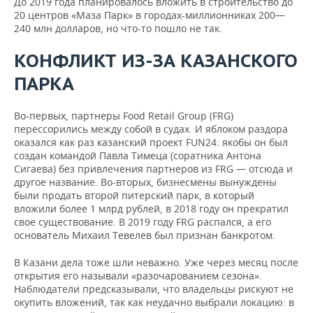
До 2019 года планировалось вложить в строительство до
20 центров «Маза Парк» в городах-миллионниках 200—
240 млн долларов, но что-то пошло не так.
КОНФЛИКТ ИЗ-ЗА КАЗАНСКОГО
ПАРКА
Во-первых, партнеры Food Retail Group (FRG)
перессорились между собой в судах. И яблоком раздора
оказался как раз казанский проект FUN24: якобы он был
создан командой Павла Тимеца (соратника Антона
Сигаева) без привлечения партнеров из FRG — отсюда и
другое название. Во-вторых, бизнесмены вынуждены
были продать второй питерский парк, в который
вложили более 1 млрд рублей, в 2018 году он прекратил
свое существование. В 2019 году FRG распался, а его
основатель Михаил Тевелев был признан банкротом.
В Казани дела тоже шли неважно. Уже через месяц после
открытия его называли «разочарованием сезона».
Наблюдатели предсказывали, что владельцы рискуют не
окупить вложений, так как неудачно выбрали локацию: в