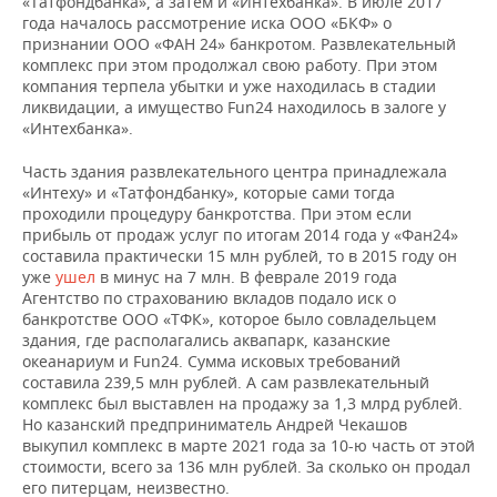
«Татфондбанка», а затем и «Интехбанка». В июле 2017
года началось рассмотрение иска ООО «БКФ» о
признании ООО «ФАН 24» банкротом. Развлекательный
комплекс при этом продолжал свою работу. При этом
компания терпела убытки и уже находилась в стадии
ликвидации, а имущество Fun24 находилось в залоге у
«Интехбанка».
Часть здания развлекательного центра принадлежала
«Интеху» и «Татфондбанку», которые сами тогда
проходили процедуру банкротства. При этом если
прибыль от продаж услуг по итогам 2014 года у «Фан24»
составила практически 15 млн рублей, то в 2015 году он
уже
ушел
в минус на 7 млн. В феврале 2019 года
Агентство по страхованию вкладов подало иск о
банкротстве ООО «ТФК», которое было совладельцем
здания, где располагались аквапарк, казанские
океанариум и Fun24. Сумма исковых требований
составила 239,5 млн рублей. А сам развлекательный
комплекс был выставлен на продажу за 1,3 млрд рублей.
Но казанский предприниматель Андрей Чекашов
выкупил комплекс в марте 2021 года за 10-ю часть от этой
стоимости, всего за 136 млн рублей. За сколько он продал
его питерцам, неизвестно.