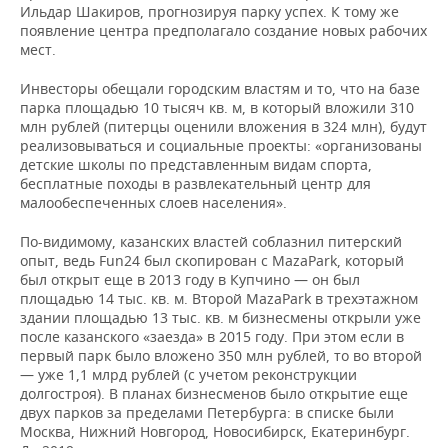
Ильдар Шакиров, прогнозируя парку успех. К тому же
появление центра предполагало создание новых рабочих
мест.
Инвесторы обещали городским властям и то, что на базе
парка площадью 10 тысяч кв. м, в который вложили 310
млн рублей (питерцы оценили вложения в 324 млн), будут
реализовываться и социальные проекты: «организованы
детские школы по представленным видам спорта,
бесплатные походы в развлекательный центр для
малообеспеченных слоев населения».
По-видимому, казанских властей соблазнил питерский
опыт, ведь Fun24 был скопирован с MazaPark, который
был открыт еще в 2013 году в Купчино — он был
площадью 14 тыс. кв. м. Второй MazaPark в трехэтажном
здании площадью 13 тыс. кв. м бизнесмены открыли уже
после казанского «заезда» в 2015 году. При этом если в
первый парк было вложено 350 млн рублей, то во второй
— уже 1,1 млрд рублей (с учетом реконструкции
долгостроя). В планах бизнесменов было открытие еще
двух парков за пределами Петербурга: в списке были
Москва, Нижний Новгород, Новосибирск, Екатеринбург.