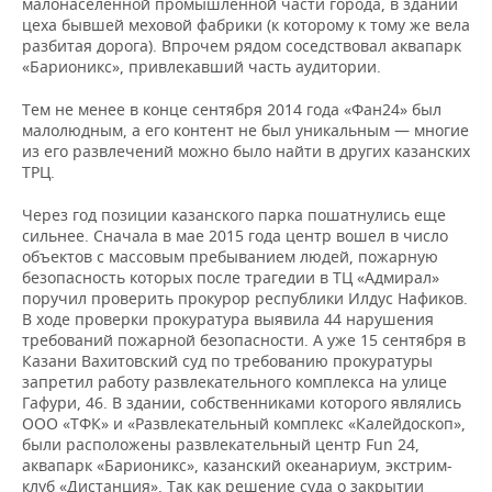
малонаселенной промышленной части города, в здании
цеха бывшей меховой фабрики (к которому к тому же вела
разбитая дорога). Впрочем рядом соседствовал аквапарк
«Барионикс», привлекавший часть аудитории.
Тем не менее в конце сентября 2014 года «Фан24» был
малолюдным, а его контент не был уникальным — многие
из его развлечений можно было найти в других казанских
ТРЦ.
Через год позиции казанского парка пошатнулись еще
сильнее. Сначала в мае 2015 года центр вошел в число
объектов с массовым пребыванием людей, пожарную
безопасность которых после трагедии в ТЦ «Адмирал»
поручил проверить прокурор республики Илдус Нафиков.
В ходе проверки прокуратура выявила 44 нарушения
требований пожарной безопасности. А уже 15 сентября в
Казани Вахитовский суд по требованию прокуратуры
запретил работу развлекательного комплекса на улице
Гафури, 46. В здании, собственниками которого являлись
ООО «ТФК» и «Развлекательный комплекс «Калейдоскоп»,
были расположены развлекательный центр Fun 24,
аквапарк «Барионикс», казанский океанариум, экстрим-
клуб «Дистанция». Так как решение суда о закрытии