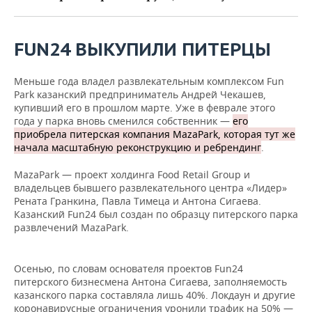
ВОДНЫЕ ВИДЫ СПОРТА
ОБРАЗОВАНИЕ
ХОККЕЙ С МЯЧОМ
ПРОИСШЕСТВИЯ
FUN24 ВЫКУПИЛИ ПИТЕРЦЫ
Меньше года владел развлекательным комплексом Fun
Park казанский предприниматель Андрей Чекашев,
купивший его в прошлом марте. Уже в феврале этого
года у парка вновь сменился собственник —
его
приобрела питерская компания MazaPark, которая тут же
начала масштабную реконструкцию и ребрендинг
.
MazaPark — проект холдинга Food Retail Group и
владельцев бывшего развлекательного центра «Лидер»
Рената Гранкина, Павла Тимеца и Антона Сигаева.
Казанский Fun24 был создан по образцу питерского парка
развлечений MazaPark.
Осенью, по словам основателя проектов Fun24
питерского бизнесмена Антона Сигаева, заполняемость
казанского парка составляла лишь 40%. Локдаун и другие
коронавирусные ограничения уронили трафик на 50% —