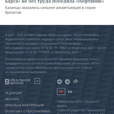
Барса» не без труда победила «Нефтяник»
Казанцы оказались сильнее альметьевцев в серии
буллитов
© 2015 - 2026 Сетевое издание «Реальное время» Зарегистрировано
Федеральной службой по надзору в сфере связи, информационных
технологий и массовых коммуникаций (Роскомнадзор) –
регистрационный номер ЭЛ № ФС 77 - 79627 от 18 декабря 2020 г. (ранее
свидетельство Эл № ФС 77-59331 от 18 сентября 2014 г.)
Использование материалов Реального Времени разрешено только с
предварительного согласия правообладателей, упоминание сайта и
прямая гиперссылка обязательны при частичном или полном
воспроизведении материалов.
18+
RU
EN
РЕДАКЦИЯ
РЕКЛАМА
Учредитель ООО «Реальное
ПРАВОВАЯ ИНФОРМАЦИЯ
время»
Главный редактор Саушина А.А.
ПОЛИТИКА О ПЕРСОНАЛЬНЫХ