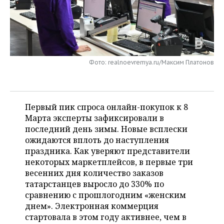
НЕФТЕХИМИЯ
РОЗНИЧНАЯ ТОРГОВЛЯ
НОВОСТИ ТЕХНОЛОГИЙ
МЕРОПРИЯТИЯ
НЕФТЬ
ТРАНСПОРТ
IT
НОВОСТИ МЕРОПРИЯТИЙ
СПОРТ
ОПК
Фото: realnoevremya.ru/Максим Платонов
УСЛУГИ
МЕДИА
ВЫЕЗДНАЯ РЕДАКЦИЯ
НОВОСТИ СПОРТА
ОБЩЕСТВО
ЭНЕРГЕТИКА
ТЕЛЕКОММУНИКАЦИИ
БИЗНЕС-БРАНЧИ
ФУТБОЛ
НОВОСТИ ОБЩЕСТВА
ФОТОГАЛЕРЕЯ
Первый пик спроса онлайн-покупок к 8
ONLINE-КОНФЕРЕНЦИИ
ХОККЕЙ
ВЛАСТЬ
СЮЖЕТЫ
Марта эксперты зафиксировали в
последний день зимы. Новые всплески
ОТКРЫТАЯ ЛЕКЦИЯ
БАСКЕТБОЛ
ИНФРАСТРУКТУРА
СПРАВОЧНИК
ожидаются вплоть до наступления
праздника. Как уверяют представители
ВОЛЕЙБОЛ
ИСТОРИЯ
СПИСОК ПЕРСОН
ПОЛНАЯ ВЕРСИЯ
некоторых маркетплейсов, в первые три
весенних дня количество заказов
КИБЕРСПОРТ
КУЛЬТУРА
СПИСОК КОМПАНИЙ
татарстанцев выросло до 330% по
сравнению с прошлогодним «женским
ФИГУРНОЕ КАТАНИЕ
МЕДИЦИНА
днем». Электронная коммерция
стартовала в этом году активнее, чем в