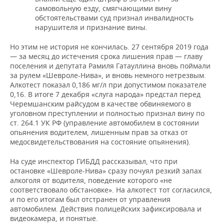
самовольную езду, смягчающими вину
обстоятельствами суд признал инвалидность
нарушителя и признание вины.
Но этим не история не кончилась. 27 сентября 2019 года
— за месяц до истечения срока лишения прав — главу
поселения и депутата Рамиля Гатауллина вновь поймали
за рулем «Шевроле-Нива», и вновь немного нетрезвым.
Алкотест показал 0,186 мг/л при допустимом показателе
0,16. В итоге 7 декабря «слуга народа» предстал перед
Черемшанским райсудом в качестве обвиняемого в
уголовном преступлении и полностью признал вину по
ст. 264.1 УК РФ (управление автомобилем в состоянии
опьянения водителем, лишенным прав за отказ от
медосвидетельствования на состояние опьянения).
На суде инспектор ГИБДД рассказывал, что при
остановке «Шевроле-Нива» сразу почуял резкий запах
алкоголя от водителя, поведение которого «не
соответствовало обстановке». На алкотест тот согласился,
и по его итогам был отстранен от управления
автомобилем. Действия полицейских зафиксировала и
видеокамера, и понятые.