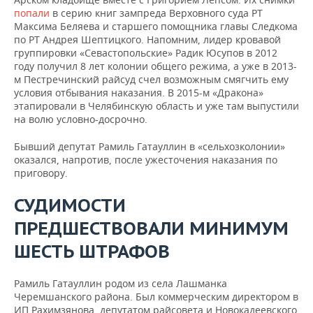
попали
в серию книг зампреда Верховного суда РТ
Максима Беляева и старшего помощника главы Следкома
по РТ Андрея Шептицкого. Напомним, лидер кровавой
группировки «Севастопольские» Радик Юсупов в 2012
году получил 8 лет колонии общего режима, а уже в 2013-
м Пестречинский райсуд счел возможным смягчить ему
условия отбывания наказания. В 2015-м «Дракона»
этапировали в Челябинскую область и уже там выпустили
на волю условно-досрочно.
Бывший депутат Рамиль Гатауллин в «сельхозколонии»
оказался, напротив, после ужесточения наказания по
приговору.
СУДИМОСТИ
ПРЕДШЕСТВОВАЛИ МИНИМУМ
ШЕСТЬ ШТРАФОВ
Рамиль Гатауллин родом из села Лашманка
Черемшанского района. Был коммерческим директором в
ИП Рахимзянова, депутатом райсовета и Новокадеевского