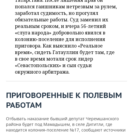
Татарстана. После лишения прав он
НЕФТЕХИМИЯ
попался гаишникам нетрезвым за рулем,
РОЗНИЧНАЯ ТОРГОВЛЯ
НОВОСТИ ТЕХНОЛОГИЙ
МЕРОПРИЯТИЯ
заработал судимость, но прогулял
НЕФТЬ
обязательные работы. Суд заменил их
ТРАНСПОРТ
IT
НОВОСТИ МЕРОПРИЯТИЙ
СПОРТ
реальным сроком, и вчера 56-летний
ОПК
«слуга народа» добровольно явился в
УСЛУГИ
МЕДИА
ВЫЕЗДНАЯ РЕДАКЦИЯ
НОВОСТИ СПОРТА
ОБЩЕСТВО
колонию-поселение для исполнения
ЭНЕРГЕТИКА
приговора. Как выяснило «Реальное
ТЕЛЕКОММУНИКАЦИИ
БИЗНЕС-БРАНЧИ
ФУТБОЛ
НОВОСТИ ОБЩЕСТВА
время», сидеть Гатауллин будет там, где
ФОТОГАЛЕРЕЯ
в свое время мотали срок лидер
«Севастопольских» и сын судьи
ONLINE-КОНФЕРЕНЦИИ
ХОККЕЙ
ВЛАСТЬ
СЮЖЕТЫ
окружного арбитража.
ОТКРЫТАЯ ЛЕКЦИЯ
БАСКЕТБОЛ
ИНФРАСТРУКТУРА
СПРАВОЧНИК
ВОЛЕЙБОЛ
ИСТОРИЯ
СПИСОК ПЕРСОН
ПОЛНАЯ ВЕРСИЯ
ПРИГОВОРЕННЫЕ К ПОЛЕВЫМ
РАБОТАМ
КИБЕРСПОРТ
КУЛЬТУРА
СПИСОК КОМПАНИЙ
Отбывать наказание бывший депутат Черемшанского
ФИГУРНОЕ КАТАНИЕ
МЕДИЦИНА
района будет под Мамадышем, в селе Дигитли, где
находится колония-поселение №17, сообщают источники