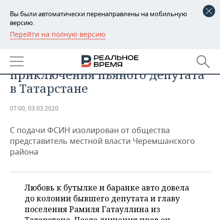
Вы были автоматически перенаправлены на мобильную
версию.
Перейти на полную версию
РЕГИОНЫ
ПРОИСШЕСТВИЯ
Глава — разнорабочий — зэк:
БАШКОРТОСТАН
НОВОСТИ
приключения пьяного депутата
ТАТАРСТАН
АНАЛИТИКА
в Татарстане
УДМУРТИЯ
НОВОСТИ АНАЛИТИКИ
ЭКОНОМИКА
07:00, 03.03.2020
ДЕКЛАРАЦИИ О ДОХОДАХ
НОВОСТИ ЭКОНОМИКИ
ПРОМЫШЛЕННОСТЬ
С подачи ФСИН изолирован от общества
представитель местной власти Черемшанского
КОРОЛИ ГОСЗАКАЗА ПФО
ФИНАНСЫ
НОВОСТИ
НЕДВИЖИМОСТЬ
района
ПРОМЫШЛЕННОСТИ
ВУЗЫ ТАТАРСТАНА
БАНКИ
НОВОСТИ НЕДВИЖИМОСТИ
АВТО
АГРОПРОМ
Любовь к бутылке и баранке авто довела
КОМУ ПРИНАДЛЕЖАТ
БЮДЖЕТ
НОВОСТИ АВТО
БИЗНЕС
до колонии бывшего депутата и главу
ТОРГОВЫЕ ЦЕНТРЫ
МАШИНОСТРОЕНИЕ
ТАТАРСТАНА
поселения Рамиля Гатауллина из
ИНВЕСТИЦИИ
НОВОСТИ БИЗНЕСА
ТЕХНОЛОГИИ