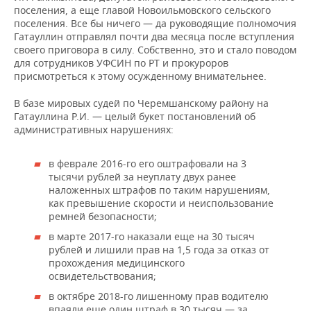
поселения, а еще главой Новоильмовского сельского
поселения. Все бы ничего — да руководящие полномочия
Гатауллин отправлял почти два месяца после вступления
своего приговора в силу. Собственно, это и стало поводом
для сотрудников УФСИН по РТ и прокуроров
присмотреться к этому осужденному внимательнее.
В базе мировых судей по Черемшанскому району на
Гатауллина Р.И. — целый букет постановлений об
административных нарушениях:
в феврале 2016-го его оштрафовали на 3
тысячи рублей за неуплату двух ранее
наложенных штрафов по таким нарушениям,
как превышение скорости и неиспользование
ремней безопасности;
в марте 2017-го наказали еще на 30 тысяч
рублей и лишили прав на 1,5 года за отказ от
прохождения медицинского
освидетельствования;
в октябре 2018-го лишенному прав водителю
впаяли еще один штраф в 30 тысяч — за