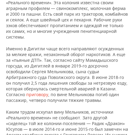
ВОДНЫЕ ВИДЫ СПОРТА
ОБРАЗОВАНИЕ
«Реального времени». Эта колония известна своим
аграрным профилем — свинокомплекс, молочная ферма
и 2000 га пашни. Есть свой парк из тракторов, комбайнов
ХОККЕЙ С МЯЧОМ
ПРОИСШЕСТВИЯ
и сеялок. А еще швейный цех и пекарня. Рабочие руки
зэков обеспечивают пропитанием и одеждой не только
их самих, но и многие учреждения пенитенциарной
системы.
Именно в Дигитли чаще всего направляют осужденных
за мелкие кражи, незаконный оборот наркотиков. А еще
за «пьяные ДТП». Так, согласно сайту Мамадышского
горсуда, из Дигитлей в январе 2019-го досрочно
освободили Сергея Мельникова, сына судьи
Арбитражного суда Поволжского округа. В июне 2018-го
он получил 2,5 года лишения свободы за нетрезвую езду,
которая обернулась смертельной аварией в Казани.
Согласно
приговору
, по вине Мельникова погиб один
пассажир, четверо получили тяжкие травмы.
Каким трудом искупал вину Мельников, источники
«Реального времени» не сообщают. Зато другой
«сиделец» той же колонии-поселения — Радик «Дракон»
Юсупов — в июле 2014-го и июне 2015-го был замечен на
Арском кладбище вместе с Григорием Лепсом. Их снимки