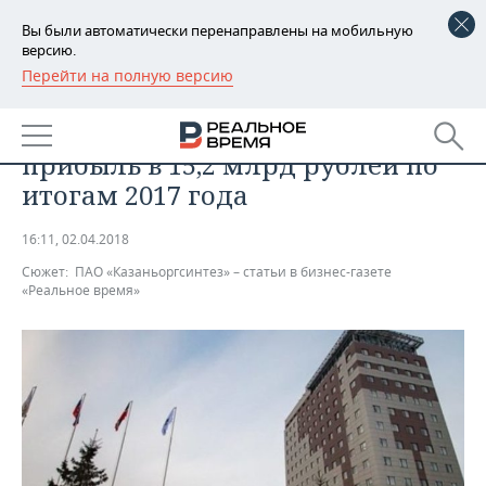
Вы были автоматически перенаправлены на мобильную
версию.
Перейти на полную версию
РЕГИОНЫ
ПРОМЫШЛЕННОСТЬ
«Казаньоргсинтез» получил
БАШКОРТОСТАН
НОВОСТИ
прибыль в 15,2 млрд рублей по
ТАТАРСТАН
АНАЛИТИКА
итогам 2017 года
УДМУРТИЯ
НОВОСТИ АНАЛИТИКИ
ЭКОНОМИКА
16:11, 02.04.2018
Сюжет:
ПАО «Казаньоргсинтез» – статьи в бизнес-газете
ДЕКЛАРАЦИИ О ДОХОДАХ
НОВОСТИ ЭКОНОМИКИ
ПРОМЫШЛЕННОСТЬ
«Реальное время»
КОРОЛИ ГОСЗАКАЗА ПФО
ФИНАНСЫ
НОВОСТИ
НЕДВИЖИМОСТЬ
ПРОМЫШЛЕННОСТИ
ВУЗЫ ТАТАРСТАНА
БАНКИ
НОВОСТИ НЕДВИЖИМОСТИ
АВТО
АГРОПРОМ
КОМУ ПРИНАДЛЕЖАТ
БЮДЖЕТ
НОВОСТИ АВТО
БИЗНЕС
ТОРГОВЫЕ ЦЕНТРЫ
МАШИНОСТРОЕНИЕ
ТАТАРСТАНА
ИНВЕСТИЦИИ
НОВОСТИ БИЗНЕСА
ТЕХНОЛОГИИ