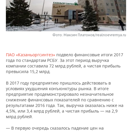
НЕФТЕХИМИЯ
РОЗНИЧНАЯ ТОРГОВЛЯ
НОВОСТИ ТЕХНОЛОГИЙ
МЕРОПРИЯТИЯ
НЕФТЬ
ТРАНСПОРТ
IT
НОВОСТИ МЕРОПРИЯТИЙ
СПОРТ
ОПК
Фото: Максим Платонов/realnoevremya.ru
УСЛУГИ
МЕДИА
ВЫЕЗДНАЯ РЕДАКЦИЯ
НОВОСТИ СПОРТА
ОБЩЕСТВО
ЭНЕРГЕТИКА
ТЕЛЕКОММУНИКАЦИИ
БИЗНЕС-БРАНЧИ
ФУТБОЛ
НОВОСТИ ОБЩЕСТВА
ФОТОГАЛЕРЕЯ
ПАО «Казаньоргсинтез»
подвело финансовые итоги 2017
года по стандартам РСБУ. За этот период выручка
ONLINE-КОНФЕРЕНЦИИ
ХОККЕЙ
ВЛАСТЬ
СЮЖЕТЫ
компании составила 72 млрд рублей, а чистая прибыль
превысила 15,2 млрд.
ОТКРЫТАЯ ЛЕКЦИЯ
БАСКЕТБОЛ
ИНФРАСТРУКТУРА
СПРАВОЧНИК
В 2017 году предприятию пришлось действовать в
условиях ухудшения конъюнктуры рынка. В итоге
ВОЛЕЙБОЛ
ИСТОРИЯ
СПИСОК ПЕРСОН
ПОЛНАЯ ВЕРСИЯ
предприятие продемонстрировало незначительное
снижение финансовых показателей по сравнению с
результатами 2016 года. Так, выручка оказалась ниже на
КИБЕРСПОРТ
КУЛЬТУРА
СПИСОК КОМПАНИЙ
4,5%, или 3,4 млрд рублей, а чистая прибыль — на 2,9
млрд рублей.
ФИГУРНОЕ КАТАНИЕ
МЕДИЦИНА
— В первую очередь сказалось падение цен на