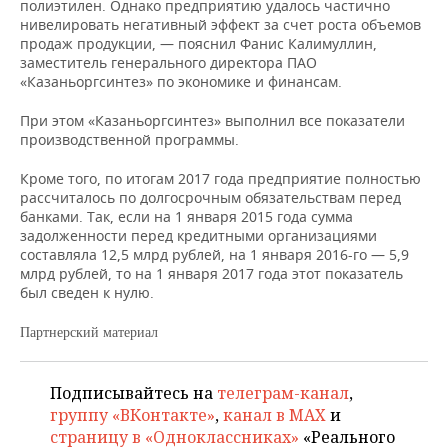
ВОДНЫЕ ВИДЫ СПОРТА
ОБРАЗОВАНИЕ
полиэтилен. Однако предприятию удалось частично
нивелировать негативный эффект за счет роста объемов
продаж продукции, — пояснил Фанис Калимуллин,
ХОККЕЙ С МЯЧОМ
ПРОИСШЕСТВИЯ
заместитель генерального директора ПАО
«Казаньоргсинтез» по экономике и финансам.
При этом «Казаньоргсинтез» выполнил все показатели
производственной программы.
Кроме того, по итогам 2017 года предприятие полностью
рассчиталось по долгосрочным обязательствам перед
банками. Так, если на 1 января 2015 года сумма
задолженности перед кредитными организациями
составляла 12,5 млрд рублей, на 1 января 2016-го — 5,9
млрд рублей, то на 1 января 2017 года этот показатель
был сведен к нулю.
Партнерский материал
Подписывайтесь на
телеграм-канал
,
группу «ВКонтакте»
,
канал в MAX
и
страницу в «Одноклассниках»
«Реального