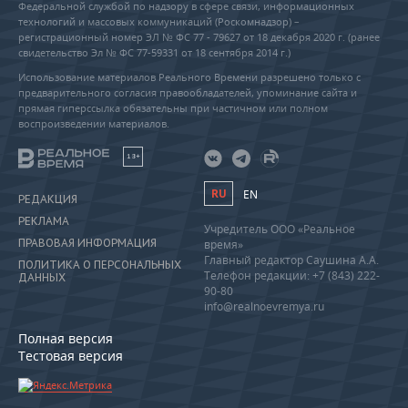
Федеральной службой по надзору в сфере связи, информационных
технологий и массовых коммуникаций (Роскомнадзор) –
регистрационный номер ЭЛ № ФС 77 - 79627 от 18 декабря 2020 г. (ранее
свидетельство Эл № ФС 77-59331 от 18 сентября 2014 г.)
Использование материалов Реального Времени разрешено только с
предварительного согласия правообладателей, упоминание сайта и
прямая гиперссылка обязательны при частичном или полном
воспроизведении материалов.
18+
RU
EN
РЕДАКЦИЯ
РЕКЛАМА
Учредитель ООО «Реальное
ПРАВОВАЯ ИНФОРМАЦИЯ
время»
Главный редактор Саушина А.А.
ПОЛИТИКА О ПЕРСОНАЛЬНЫХ
Телефон редакции: +7 (843) 222-
ДАННЫХ
90-80
info@realnoevremya.ru
Полная версия
Тестовая версия