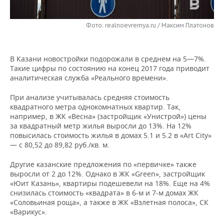
НЕФТЕХИМИЯ
РОЗНИЧНАЯ ТОРГОВЛЯ
НОВОСТИ ТЕХНОЛОГИЙ
МЕРОПРИЯТИЯ
НЕФТЬ
Фото: realnoevremya.ru / Максим Платонов
ТРАНСПОРТ
IT
НОВОСТИ МЕРОПРИЯТИЙ
СПОРТ
ОПК
В Казани новостройки подорожали в среднем на 5—7%.
УСЛУГИ
МЕДИА
ВЫЕЗДНАЯ РЕДАКЦИЯ
НОВОСТИ СПОРТА
ОБЩЕСТВО
Такие цифры по состоянию на конец 2017 года приводит
ЭНЕРГЕТИКА
аналитическая служба «Реального времени».
ТЕЛЕКОММУНИКАЦИИ
БИЗНЕС-БРАНЧИ
ФУТБОЛ
НОВОСТИ ОБЩЕСТВА
ФОТОГАЛЕРЕЯ
При анализе учитывалась средняя стоимость
квадратного метра однокомнатных квартир. Так,
ONLINE-КОНФЕРЕНЦИИ
ХОККЕЙ
ВЛАСТЬ
СЮЖЕТЫ
например, в ЖК «Весна» (застройщик «Унистрой») цены
за квадратный метр жилья выросли до 13%. На 12%
ОТКРЫТАЯ ЛЕКЦИЯ
БАСКЕТБОЛ
ИНФРАСТРУКТУРА
СПРАВОЧНИК
повысилась стоимость жилья в домах 5.1 и 5.2 в «Art City»
— с 80,52 до 89,82 руб./кв. м.
ВОЛЕЙБОЛ
ИСТОРИЯ
СПИСОК ПЕРСОН
ПОЛНАЯ ВЕРСИЯ
Другие казанские предложения по «первичке» также
выросли от 2 до 12%. Однако в ЖК «Green», застройщик
КИБЕРСПОРТ
КУЛЬТУРА
СПИСОК КОМПАНИЙ
«Юит Казань», квартиры подешевели на 18%. Еще на 4%
снизилась стоимость «квадрата» в 6-м и 7-м домах ЖК
ФИГУРНОЕ КАТАНИЕ
МЕДИЦИНА
«Соловьиная роща», а также в ЖК «Взлетная полоса», СК
«Варикус».