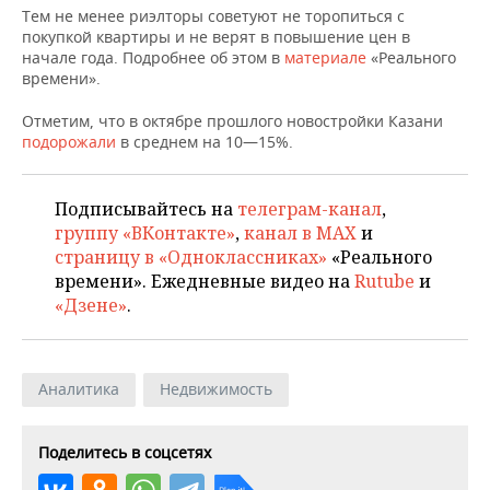
ВОДНЫЕ ВИДЫ СПОРТА
ОБРАЗОВАНИЕ
Тем не менее риэлторы советуют не торопиться с
покупкой квартиры и не верят в повышение цен в
ХОККЕЙ С МЯЧОМ
ПРОИСШЕСТВИЯ
начале года. Подробнее об этом в
материале
«Реального
времени».
Отметим, что в октябре прошлого новостройки Казани
подорожали
в среднем на 10—15%.
Подписывайтесь на
телеграм-канал
,
группу «ВКонтакте»
,
канал в MAX
и
страницу в «Одноклассниках»
«Реального
времени». Ежедневные видео на
Rutube
и
«Дзене»
.
Аналитика
Недвижимость
Поделитесь в соцсетях