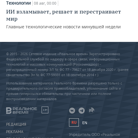
Технологии
08 авг, 00:00
ИИ взламывает, решает и перестраивает
мир
Главные технологические новости минувшей недели
© 2015 - 2026 Сетевое издание «Реальное время» Зарегистрировано
Федеральной службой по надзору в сфере связи, информационных
технологий и массовых коммуникаций (Роскомнадзор) –
регистрационный номер ЭЛ № ФС 77 - 79627 от 18 декабря 2020 г. (ранее
свидетельство Эл № ФС 77-59331 от 18 сентября 2014 г.)
Использование материалов Реального Времени разрешено только с
предварительного согласия правообладателей, упоминание сайта и
прямая гиперссылка обязательны при частичном или полном
воспроизведении материалов.
18+
RU
EN
РЕДАКЦИЯ
РЕКЛАМА
Учредитель ООО «Реальное