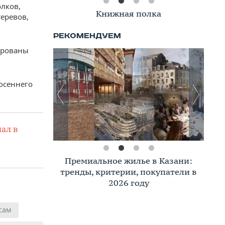
олков,
Книжная полка
теревов,
ированы
осеннего
ал в
Премиальное жилье в Казани:
тренды, критерии, покупатели в
2026 году
сам