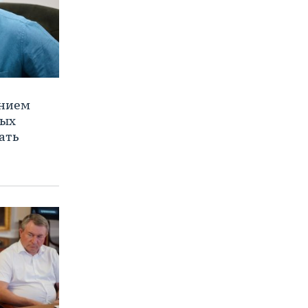
ением
ных
ать