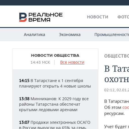
НОВОСТИ
ФОТО
Аналитика
Экономика
Промышленност
НОВОСТИ ОБЩЕСТВА
ОБЩЕСТВ
Все новости
14:43 МСК
В Тат
охот
В Татарстане к 1 сентября
14:15
планируют открыть 4 новые школы
02:12, 02.01
Минниханов: К 2029 году все
13:38
В Татарста
районы Татарстана обеспечат
Об этом
со
крытыми ледовыми аренами
ресурсам.
Продажи электронных ОСАГО
13:07
Учет будет 
в России выросли на 65% за семь