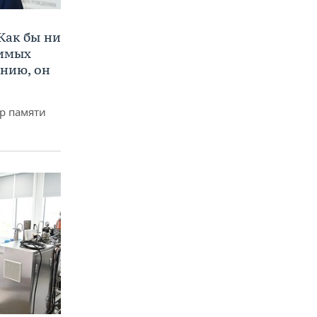
Как бы ни
нимых
ению, он
р памяти