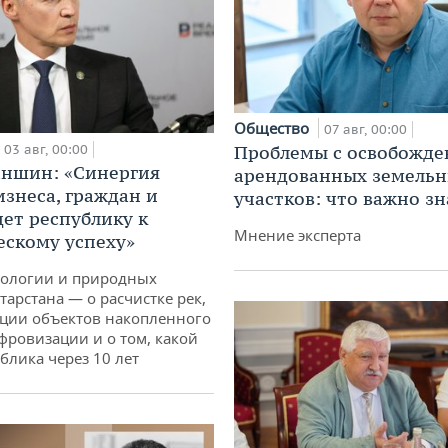
Общество
07 авг, 00:00
03 авг, 00:00
Проблемы с освобожд
аншин: «Синергия
арендованных земель
изнеса, граждан и
участков: что важно зн
дет республику к
Мнение эксперта
ескому успеху»
кологии и природных
тарстана — о расчистке рек,
ции объектов накопленного
ифровизации и о том, какой
блика через 10 лет