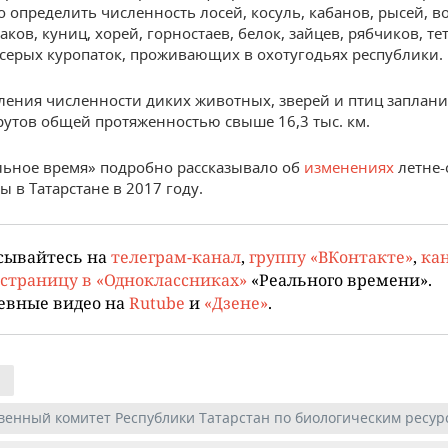
 определить численность лосей, косуль, кабанов, рысей, в
аков, куниц, хорей, горностаев, белок, зайцев, рябчиков, те
 серых куропаток, проживающих в охотугодьях республики.
ления численности диких животных, зверей и птиц заплан
утов общей протяженностью свыше 16,3 тыс. км.
льное время» подробно рассказывало об
изменениях
летне-
ы в Татарстане в 2017 году.
сывайтесь на
телеграм-канал
,
группу «ВКонтакте»
,
кан
страницу в «Одноклассниках»
«Реального времени».
евные видео на
Rutube
и
«Дзене»
.
венный комитет Республики Татарстан по биологическим ресур