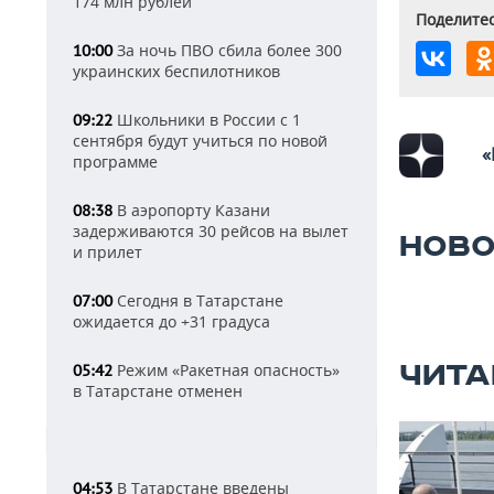
174 млн рублей
Поделитес
За ночь ПВО сбила более 300
10:00
украинских беспилотников
Школьники в России с 1
09:22
сентября будут учиться по новой
«
программе
В аэропорту Казани
08:38
задерживаются 30 рейсов на вылет
НОВО
и прилет
Сегодня в Татарстане
07:00
ожидается до +31 градуса
ЧИТА
Режим «Ракетная опасность»
05:42
в Татарстане отменен
В Татарстане введены
04:53