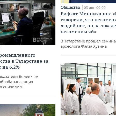
Общество
03 авг, 00:00
Рифкат Минниханов: «
говорили, что незаме
людей нет, но, к сожал
незаменимый»
В Татарстане прошел семина
археолога Фаяза Хузина
промышленного
ства в Татарстане за
 на 6,2%
оказатели более чем
обрабатывающих
в снизились