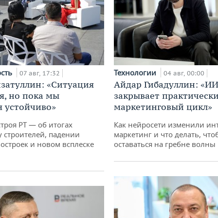
ость
Технологии
07 авг, 17:32
04 авг, 00:00
затуллин: «Ситуация
Айдар Гибадуллин: «ИИ
я, но пока мы
закрывает практически
 устойчиво»
маркетинговый цикл»
троя РТ — об итогах
Как нейросети изменили ин
у строителей, падении
маркетинг и что делать, что
остроек и новом всплеске
оставаться на гребне волны