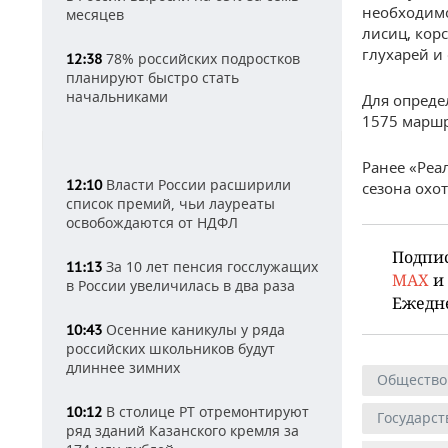
необходимо
месяцев
лисиц, корс
глухарей и
78% российских подростков
12:38
планируют быстро стать
начальниками
Для опреде
1575 маршр
Ранее «Реа
Власти России расширили
12:10
сезона охот
список премий, чьи лауреаты
освобождаются от НДФЛ
Подпи
За 10 лет пенсия госслужащих
11:13
MAX
и
в России увеличилась в два раза
Ежедн
Осенние каникулы у ряда
10:43
российских школьников будут
длиннее зимних
Общество
В столице РТ отремонтируют
10:12
Государст
ряд зданий Казанского кремля за