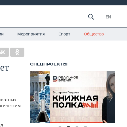
EN
ии
Мероприятия
Спорт
Общество
ет
ивотных.
огическим
од