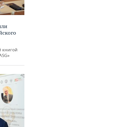
или
йского
й книгой
 ASG»