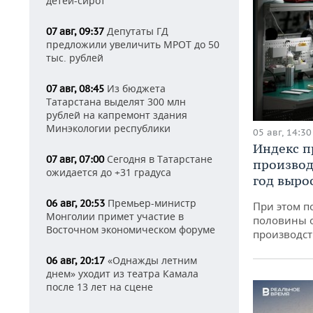
детей-сирот
Депутаты ГД
07 авг, 09:37
предложили увеличить МРОТ до 50
тыс. рублей
Из бюджета
07 авг, 08:45
Татарстана выделят 300 млн
рублей на капремонт здания
Минэкологии республики
05 авг, 14:30
Индекс 
Сегодня в Татарстане
07 авг, 07:00
производ
ожидается до +31 градуса
год вырос
Премьер-министр
06 авг, 20:53
При этом п
Монголии примет участие в
половины 
Восточном экономическом форуме
производст
«Однажды летним
06 авг, 20:17
днем» уходит из театра Камала
после 13 лет на сцене