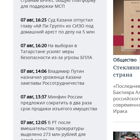
странам БРИКС общую платформу
для поддержки МСП
Суд Казани отпустил
07 авг, 16:25
главу «Ай Пи Групп» из СИЗО под
домашний арест по делу на 5 млн
На выборах в
07 авг, 16:20
Татарстане усилят меры
безопасности из-за угрозы БПЛА
Общество
Стеклянн
Владимир Путин
07 авг, 14:06
страна
назначил уроженца Казани
замглавы Россотрудничества
«Последнее
Бахтияра А
Минфин России
07 авг, 13:37
российског
предложил сократить в два раза
современно
срок продажи изъятого имущества
Ирака
В РТ после
07 авг, 12:05
вмешательства прокуратуры
выделено 273 млн рублей для