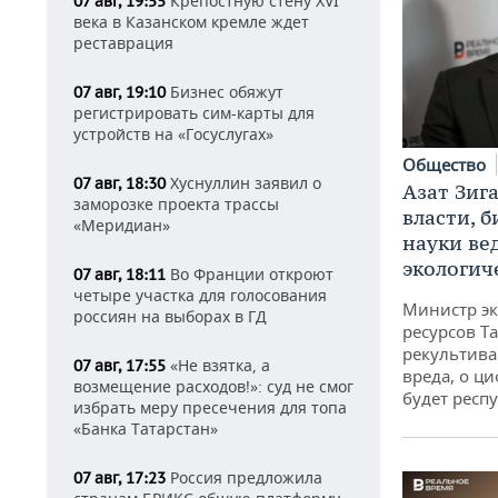
Крепостную стену XVI
07 авг, 19:55
века в Казанском кремле ждет
реставрация
Бизнес обяжут
07 авг, 19:10
регистрировать сим-карты для
устройств на «Госуслугах»
Общество
Хуснуллин заявил о
07 авг, 18:30
Азат Зиг
заморозке проекта трассы
власти, б
«Меридиан»
науки ве
экологич
Во Франции откроют
07 авг, 18:11
четыре участка для голосования
Министр э
россиян на выборах в ГД
ресурсов Та
рекультива
«Не взятка, а
07 авг, 17:55
вреда, о ц
возмещение расходов!»: суд не смог
будет респу
избрать меру пресечения для топа
«Банка Татарстан»
Россия предложила
07 авг, 17:23