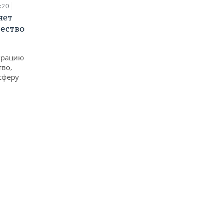
:20
яет
ество
еграцию
тво,
сферу