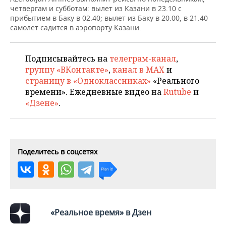
ВОДНЫЕ ВИДЫ СПОРТА
ОБРАЗОВАНИЕ
четвергам и субботам: вылет из Казани в 23.10 с
прибытием в Баку в 02.40; вылет из Баку в 20.00, в 21.40
ХОККЕЙ С МЯЧОМ
ПРОИСШЕСТВИЯ
самолет садится в аэропорту Казани.
Подписывайтесь на
телеграм-канал
,
группу «ВКонтакте»
,
канал в MAX
и
страницу в «Одноклассниках»
«Реального
времени». Ежедневные видео на
Rutube
и
«Дзене»
.
Поделитесь в соцсетях
«Реальное время» в Дзен