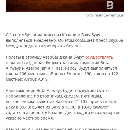
НЕФТЕХИМИЯ
РОЗНИЧНАЯ ТОРГОВЛЯ
НОВОСТИ ТЕХНОЛОГИЙ
МЕРОПРИЯТИЯ
НЕФТЬ
Фото: realnoevremya.ru
ТРАНСПОРТ
IT
НОВОСТИ МЕРОПРИЯТИЙ
СПОРТ
ОПК
С 1 сентября авиарейсы из Казани в Баку будут
УСЛУГИ
МЕДИА
ВЫЕЗДНАЯ РЕДАКЦИЯ
НОВОСТИ СПОРТА
ОБЩЕСТВО
выполняться ежедневно. Об этом сообщает пресс-служба
ЭНЕРГЕТИКА
международного аэропорта «Казань».
ТЕЛЕКОММУНИКАЦИИ
БИЗНЕС-БРАНЧИ
ФУТБОЛ
НОВОСТИ ОБЩЕСТВА
ФОТОГАЛЕРЕЯ
Полеты в столицу Азербайджана будут
осуществлять
недавно созданная бюджетная авиакомпания Buta
ONLINE-КОНФЕРЕНЦИИ
ХОККЕЙ
ВЛАСТЬ
СЮЖЕТЫ
Airways и Azerbaijan Airlines. Рейсы будут выполняться
как на 106-местных лайнерах Embraer 190, так и на 122-
ОТКРЫТАЯ ЛЕКЦИЯ
БАСКЕТБОЛ
ИНФРАСТРУКТУРА
СПРАВОЧНИК
местных Airbus A319.
Авиакомпания Buta Airways будет обслуживать это
ВОЛЕЙБОЛ
ИСТОРИЯ
СПИСОК ПЕРСОН
ПОЛНАЯ ВЕРСИЯ
направление по вторникам, средам, пятницам,
воскресеньям: вылет из Казани в 21.10 с прибытием в
КИБЕРСПОРТ
КУЛЬТУРА
СПИСОК КОМПАНИЙ
Баку в 00.40; вылет из Баку в 18.00, в 19.40 самолет
садится в аэропорту Казани. Для каждого из аэропортов
ФИГУРНОЕ КАТАНИЕ
МЕДИЦИНА
указано местное время.
Azerbaijan Airlines выполнит рейсы по понедельникам,