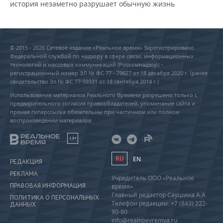
история незаметно разрушает обычную жизнь
© 2015 - 2026 Сетевое издание «Реальное время» Зарегистрировано
Федеральной службой по надзору в сфере связи, информационных
технологий и массовых коммуникаций (Роскомнадзор) –
регистрационный номер ЭЛ № ФС 77 - 79627 от 18 декабря 2020 г. (ранее
свидетельство Эл № ФС 77-59331 от 18 сентября 2014 г.)
Использование материалов Реального Времени разрешено только с
предварительного согласия правообладателей, упоминание сайта и
прямая гиперссылка обязательны при частичном или полном
воспроизведении материалов.
18+
RU
EN
РЕДАКЦИЯ
РЕКЛАМА
Учредитель ООО «Реальное
ПРАВОВАЯ ИНФОРМАЦИЯ
время»
Главный редактор Саушина А.А.
ПОЛИТИКА О ПЕРСОНАЛЬНЫХ
Телефон редакции: +7 (843) 222-
ДАННЫХ
90-80
info@realnoevremya.ru