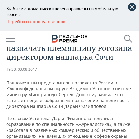
Вы были автоматически перенаправлены на мобильную
версию.
Перейти на полную версию
РЕГИОНЫ
Полпред Устинов попросил
БАШКОРТОСТАН
НОВОСТИ
министра Минприроды не
назначать племянницу Рогозина
ТАТАРСТАН
АНАЛИТИКА
директором нацпарка Сочи
УДМУРТИЯ
НОВОСТИ АНАЛИТИКИ
ЭКОНОМИКА
19:33, 03.08.2017
ДЕКЛАРАЦИИ О ДОХОДАХ
НОВОСТИ ЭКОНОМИКИ
ПРОМЫШЛЕННОСТЬ
Полномочный представитель президента России в
Южном федеральном округе Владимир Устинов в письме
КОРОЛИ ГОСЗАКАЗА ПФО
ФИНАНСЫ
НОВОСТИ
НЕДВИЖИМОСТЬ
министру Минприроды Сергею Донскому заявил, что
ПРОМЫШЛЕННОСТИ
«считает нецелесообразным» назначение на должность
директора нацпарка Сочи Дарьи Филипповой.
ВУЗЫ ТАТАРСТАНА
БАНКИ
НОВОСТИ НЕДВИЖИМОСТИ
АВТО
АГРОПРОМ
По словам Устинова, Дарья Филиппова получила
КОМУ ПРИНАДЛЕЖАТ
БЮДЖЕТ
НОВОСТИ АВТО
БИЗНЕС
образование по специальности «Журналистика», а также
ТОРГОВЫЕ ЦЕНТРЫ
МАШИНОСТРОЕНИЕ
«работала в различных коммерческих и общественных
ТАТАРСТАНА
организациях, не имеющих отношение к сфере охраны
ИНВЕСТИЦИИ
НОВОСТИ БИЗНЕСА
ТЕХНОЛОГИИ