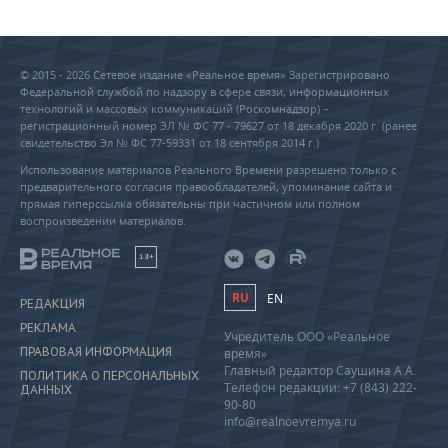
© 2015 - 2026 Сетевое издание «Реальное время» Зарегистрировано
Федеральной службой по надзору в сфере связи, информационных
технологий и массовых коммуникаций (Роскомнадзор) –
регистрационный номер ЭЛ № ФС 77 - 79627 от 18 декабря 2020 г. (ранее
свидетельство Эл № ФС 77-59331 от 18 сентября 2014 г.)
Использование материалов Реального Времени разрешено только с
предварительного согласия правообладателей, упоминание сайта и
прямая гиперссылка обязательны при частичном или полном
воспроизведении материалов.
18+
RU
EN
РЕДАКЦИЯ
РЕКЛАМА
Учредитель ООО «Реальное
ПРАВОВАЯ ИНФОРМАЦИЯ
время»
Главный редактор Саушина А.А.
ПОЛИТИКА О ПЕРСОНАЛЬНЫХ
Телефон редакции: +7 (843) 222-
ДАННЫХ
90-80
info@realnoevremya.ru