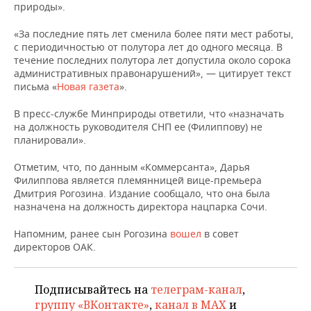
НЕФТЕХИМИЯ
природы».
РОЗНИЧНАЯ ТОРГОВЛЯ
НОВОСТИ ТЕХНОЛОГИЙ
МЕРОПРИЯТИЯ
«За последние пять лет сменила более пяти мест работы,
НЕФТЬ
с периодичностью от полутора лет до одного месяца. В
ТРАНСПОРТ
IT
НОВОСТИ МЕРОПРИЯТИЙ
СПОРТ
течение последних полутора лет допустила около сорока
ОПК
административных правонарушений», — цитирует текст
письма «
Новая газета
».
УСЛУГИ
МЕДИА
ВЫЕЗДНАЯ РЕДАКЦИЯ
НОВОСТИ СПОРТА
ОБЩЕСТВО
ЭНЕРГЕТИКА
В пресс-службе Минприроды ответили, что «назначать
ТЕЛЕКОММУНИКАЦИИ
БИЗНЕС-БРАНЧИ
ФУТБОЛ
НОВОСТИ ОБЩЕСТВА
ФОТОГАЛЕРЕЯ
на должность руководителя СНП ее (Филиппову) не
планировали».
ONLINE-КОНФЕРЕНЦИИ
ХОККЕЙ
ВЛАСТЬ
СЮЖЕТЫ
Отметим, что, по данным «Коммерсанта», Дарья
Филиппова является племянницей вице-премьера
ОТКРЫТАЯ ЛЕКЦИЯ
БАСКЕТБОЛ
ИНФРАСТРУКТУРА
СПРАВОЧНИК
Дмитрия Рогозина. Издание сообщало, что она была
назначена на должность директора нацпарка Сочи.
ВОЛЕЙБОЛ
ИСТОРИЯ
СПИСОК ПЕРСОН
ПОЛНАЯ ВЕРСИЯ
Напомним, ранее сын Рогозина
вошел
в совет
директоров ОАК.
КИБЕРСПОРТ
КУЛЬТУРА
СПИСОК КОМПАНИЙ
ФИГУРНОЕ КАТАНИЕ
МЕДИЦИНА
Подписывайтесь на
телеграм-канал
,
группу «ВКонтакте»
,
канал в MAX
и