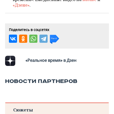
ВОДНЫЕ ВИДЫ СПОРТА
ОБРАЗОВАНИЕ
«Дзене»
.
ХОККЕЙ С МЯЧОМ
ПРОИСШЕСТВИЯ
Поделитесь в соцсетях
«Реальное время» в Дзен
НОВОСТИ ПАРТНЕРОВ
Сюжеты