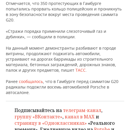
НЕФТЕХИМИЯ
Отмечается, что 350 протестующих в Гамбурге
попытались прорвать кольцо полицейских и проникнуть
РОЗНИЧНАЯ ТОРГОВЛЯ
НОВОСТИ ТЕХНОЛОГИЙ
МЕРОПРИЯТИЯ
в зону безопасности вокруг места проведения саммита
НЕФТЬ
G20.
ТРАНСПОРТ
IT
НОВОСТИ МЕРОПРИЯТИЙ
СПОРТ
ОПК
«Стражи порядка применили слезоточивый газ и
дубинки», — сообщили в полиции.
УСЛУГИ
МЕДИА
ВЫЕЗДНАЯ РЕДАКЦИЯ
НОВОСТИ СПОРТА
ОБЩЕСТВО
ЭНЕРГЕТИКА
На данный момент демонстранты разбивают в городе
ТЕЛЕКОММУНИКАЦИИ
БИЗНЕС-БРАНЧИ
ФУТБОЛ
НОВОСТИ ОБЩЕСТВА
ФОТОГАЛЕРЕЯ
витрины, продолжают поджигать автомобили,
устраивают на дорогах баррикады из строительного
ONLINE-КОНФЕРЕНЦИИ
ХОККЕЙ
ВЛАСТЬ
СЮЖЕТЫ
материала, бетонных заграждений, дорожных знаков,
палок и других предметов, пишет
ТАСС
.
ОТКРЫТАЯ ЛЕКЦИЯ
БАСКЕТБОЛ
ИНФРАСТРУКТУРА
СПРАВОЧНИК
Ранее
сообщалось
, что в Гамбурге перед саммитом G20
радикалы подожгли восемь автомобилей Porsche в
ВОЛЕЙБОЛ
ИСТОРИЯ
СПИСОК ПЕРСОН
ПОЛНАЯ ВЕРСИЯ
автосалоне.
КИБЕРСПОРТ
КУЛЬТУРА
СПИСОК КОМПАНИЙ
Подписывайтесь на
телеграм-канал
,
группу «ВКонтакте»
,
канал в MAX
и
ФИГУРНОЕ КАТАНИЕ
МЕДИЦИНА
страницу в «Одноклассниках»
«Реального
времени». Ежедневные видео на
Rutube
и