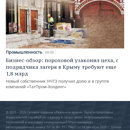
Промышленность
00:00
Бизнес-обзор: пороховой узаконил цеха, с
подрядчика лагеря в Крыму требуют еще
1,8 млрд
Новый собственник НЧТЗ получил долю и в группе
компаний «ТатПром-Холдинг»
© 2015 - 2026 Сетевое издание «Реальное время» Зарегистрировано
Федеральной службой по надзору в сфере связи, информационных
технологий и массовых коммуникаций (Роскомнадзор) –
регистрационный номер ЭЛ № ФС 77 - 79627 от 18 декабря 2020 г. (ранее