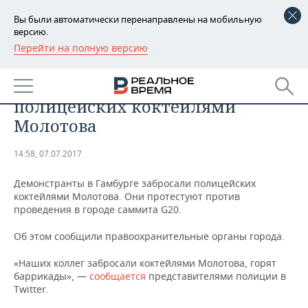
Вы были автоматически перенаправлены на мобильную
версию.
Перейти на полную версию
РЕГИОНЫ
В Гамбурге протестующие
БАШКОРТОСТАН
НОВОСТИ
против G20 забросали
полицейских коктейлями
ТАТАРСТАН
АНАЛИТИКА
Молотова
УДМУРТИЯ
НОВОСТИ АНАЛИТИКИ
ЭКОНОМИКА
14:58, 07.07.2017
ДЕКЛАРАЦИИ О ДОХОДАХ
НОВОСТИ ЭКОНОМИКИ
ПРОМЫШЛЕННОСТЬ
Демонстранты в Гамбурге забросали полицейских
коктейлями Молотова. Они протестуют против
КОРОЛИ ГОСЗАКАЗА ПФО
ФИНАНСЫ
НОВОСТИ
НЕДВИЖИМОСТЬ
проведения в городе саммита G20.
ПРОМЫШЛЕННОСТИ
Об этом сообщили правоохранительные органы города.
ВУЗЫ ТАТАРСТАНА
БАНКИ
НОВОСТИ НЕДВИЖИМОСТИ
АВТО
АГРОПРОМ
«Наших коллег забросали коктейлями Молотова, горят
КОМУ ПРИНАДЛЕЖАТ
БЮДЖЕТ
НОВОСТИ АВТО
БИЗНЕС
баррикады», —
сообщается
представителями полиции в
ТОРГОВЫЕ ЦЕНТРЫ
МАШИНОСТРОЕНИЕ
Twitter.
ТАТАРСТАНА
ИНВЕСТИЦИИ
НОВОСТИ БИЗНЕСА
ТЕХНОЛОГИИ