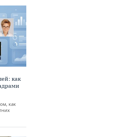
ей: как
кадрами
ом, как
тних