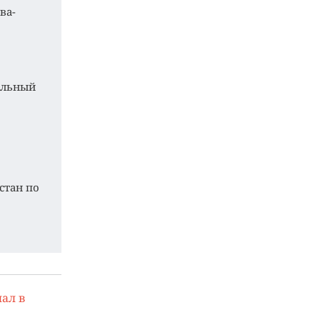
ва-
нальный
стан по
ал в