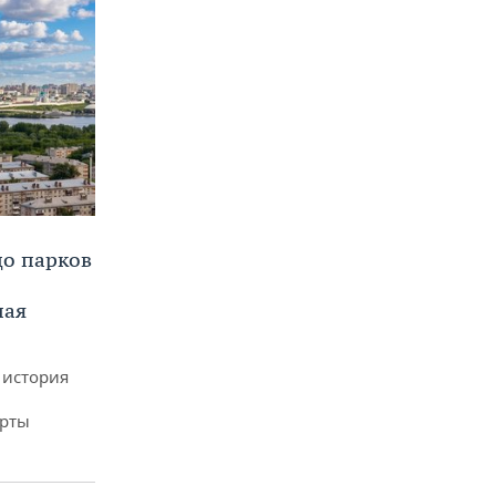
до парков
ная
 история
арты