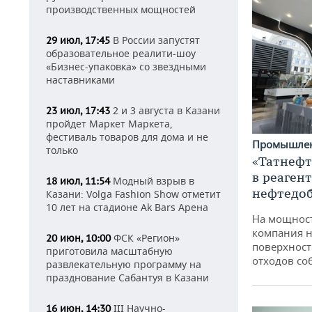
производственных мощностей
В России запустят
29 июл, 17:45
образовательное реалити-шоу
«Бизнес-упаковка» со звездными
наставниками
2 и 3 августа в Казани
23 июл, 17:43
пройдет Маркет Маркета,
фестиваль товаров для дома и не
Промышле
только
«Татнефт
в реаген
Модный взрыв в
18 июл, 11:54
нефтедо
Казани: Volga Fashion Show отметит
10 лет на стадионе Ak Bars Арена
На мощнос
компания н
ФСК «Регион»
20 июн, 10:00
поверхност
приготовила масштабную
отходов со
развлекательную программу на
празднование Сабантуя в Казани
III Научно-
16 июн, 14:30