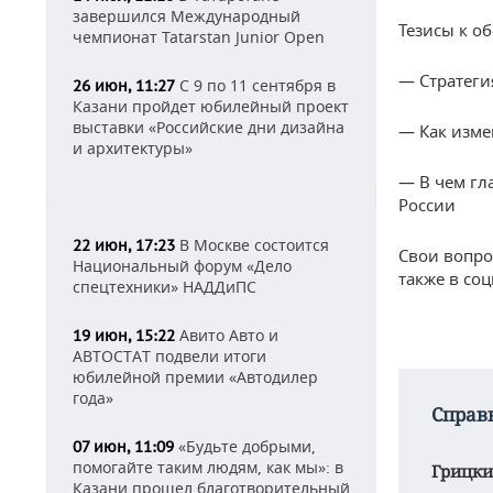
завершился Международный
Тезисы к о
чемпионат Tatarstan Junior Open
— Стратегия
С 9 по 11 сентября в
26 июн, 11:27
Казани пройдет юбилейный проект
выставки «Российские дни дизайна
— Как изме
и архитектуры»
— В чем гл
России
В Москве состоится
22 июн, 17:23
Свои вопро
Национальный форум «Дело
также в со
спецтехники» НАДДиПС
Авито Авто и
19 июн, 15:22
АВТОСТАТ подвели итоги
юбилейной премии «Автодилер
года»
Справ
«Будьте добрыми,
07 июн, 11:09
помогайте таким людям, как мы»: в
Грицки
Казани прошел благотворительный