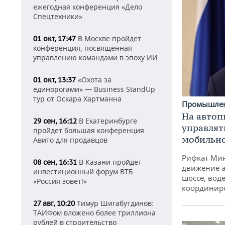
ежегодная конференция «Дело
Спецтехники»
В Москве пройдет
01 окт, 17:47
конференция, посвященная
управлению командами в эпоху ИИ
«Охота за
01 окт, 13:37
единорогами» — Business StandUp
тур от Оскара Хартманна
Промышле
На автоп
В Екатеринбурге
29 сен, 16:12
управлят
пройдет большая конференция
мобильн
Авито для продавцов
Рифкат Мин
В Казани пройдет
08 сен, 16:31
движение а
инвестиционный форум ВТБ
шоссе, воде
«Россия зовет!»
координир
Тимур Шигабутдинов:
27 авг, 10:20
ТАИФом вложено более триллиона
рублей в строительство