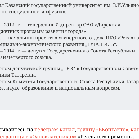
л Казанский государственный университет им. В.И.Ульяно
 по специальности «физик».
 — 2012 гг. — генеральный директор ОАО «Дирекция
жетных программ развития города».
 г. — начальник проектно-экспертного отдела НКО «Регио
оциально-экономического развития „ТУГАН ИЛЬ“.
— 2014 гг. — депутат Государственного Совета Республики
ан четвертого созыва.
еном депутатской группы „ТНВ“ в Государственном Совете
лики Татарстан.
еном Комитета Государственного Совета Республики Татар
ре, науке, образованию и национальным вопросам.
сывайтесь на
телеграм-канал
,
группу «ВКонтакте»
,
кан
страницу в «Одноклассниках»
«Реального времени».