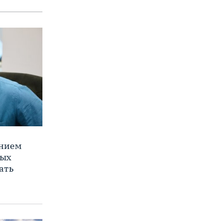
ением
ных
ать