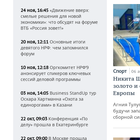
«Движение вверх:
24 ноя, 16:45
смелые решения для новой
экономики»: что обсудят на форуме
ВТБ «Россия зовет!»
Основные итоги
20 ноя, 12:11
девятого НРФ: чем запомнился
форум
Оргкомитет НРФ’9
10 ноя, 12:18
Спорт
06 а
анонсирует спикеров ключевых
Никита Ш
сессий деловой программы
золото и
Европы
Business StandUp тур
03 ноя, 14:05
Оскара Хартманна «Охота за
Агния Тулу
единорогами» в Казани
будучи зап
сборной си
Конференция «По
22 окт, 09:03
делу» прошла в Екатеринбурге
В Москве прошла
22 окт, 09:00