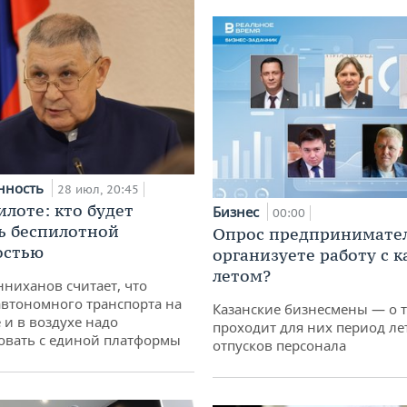
нность
28 июл, 20:45
илоте: кто будет
Бизнес
00:00
ь беспилотной
Опрос предпринимател
остью
организуете работу с 
летом?
ниханов считает, что
втономного транспорта на
Казанские бизнесмены — о т
 и в воздухе надо
проходит для них период ле
овать с единой платформы
отпусков персонала