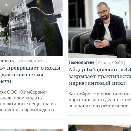
нность
24 июл, 16:15
Технологии
04 авг, 00:00
ь» превращает отходы
Айдар Гибадуллин: «ИИ
т для повышения
закрывает практически
бычи
маркетинговый цикл»
тях ООО «ХимСервис»
Как нейросети изменили ин
ачала производить
маркетинг и что делать, что
но-активные вещества из
оставаться на гребне волны
бственного производства