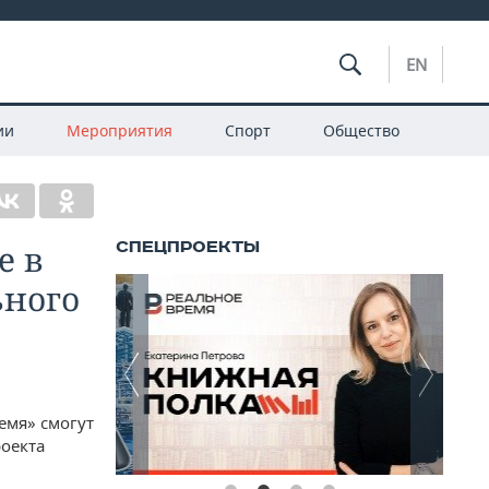
EN
ии
Мероприятия
Спорт
Общество
е в
ьного
емя» смогут
оекта