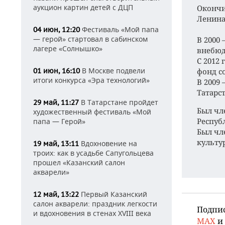
аукцион картин детей с ДЦП
Окончи
Ленина
Фестиваль «Мой папа
04 июн, 12:20
— герой» стартовал в сабинском
В 2000
лагере «Солнышко»
внебюд
С 2012
В Москве подвели
01 июн, 16:10
фонд с
итоги конкурса «Эра технологий»
В 2009 
Татарст
В Татарстане пройдет
29 май, 11:27
Был чл
художественный фестиваль «Мой
Респуб
папа — Герой»
Был чл
культу
Вдохновение на
19 май, 13:11
троих: как в усадьбе Сапугольцева
прошел «Казанский салон
акварели»
Первый Казанский
12 май, 13:22
салон акварели: праздник легкости
Подпи
и вдохновения в стенах XVIII века
MAX
и