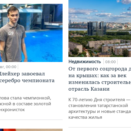
Недвижимость
08:00
вг, 00:00
От первого соцгорода 
лейхер завоевал
на крышах: как за век
 серебро чемпионата
изменилась строитель
отрасль Казани
пова стала чемпионкой,
К 70-летию Дня строителя —
асной в составе золотой
становления татарстанской
нхронисток
архитектуры и новые станд
качества жилья