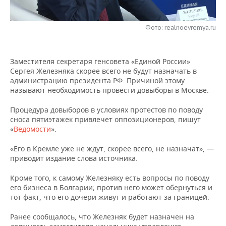
НЕФТЕХИМИЯ
РОЗНИЧНАЯ ТОРГОВЛЯ
НОВОСТИ ТЕХНОЛОГИЙ
МЕРОПРИЯТИЯ
НЕФТЬ
Фото: realnoevremya.ru
ТРАНСПОРТ
IT
НОВОСТИ МЕРОПРИЯТИЙ
СПОРТ
ОПК
Заместителя секретаря генсовета «Единой России»
УСЛУГИ
МЕДИА
ВЫЕЗДНАЯ РЕДАКЦИЯ
НОВОСТИ СПОРТА
ОБЩЕСТВО
Сергея Железняка скорее всего не будут назначать в
ЭНЕРГЕТИКА
администрацию президента РФ. Причиной этому
ТЕЛЕКОММУНИКАЦИИ
БИЗНЕС-БРАНЧИ
ФУТБОЛ
НОВОСТИ ОБЩЕСТВА
ФОТОГАЛЕРЕЯ
называют необходимость провести довыборы в Москве.
Процедура довыборов в условиях протестов по поводу
ONLINE-КОНФЕРЕНЦИИ
ХОККЕЙ
ВЛАСТЬ
СЮЖЕТЫ
сноса пятиэтажек привлечет оппозиционеров, пишут
«
Ведомости
».
ОТКРЫТАЯ ЛЕКЦИЯ
БАСКЕТБОЛ
ИНФРАСТРУКТУРА
СПРАВОЧНИК
«Его в Кремле уже не ждут, скорее всего, не назначат», —
ВОЛЕЙБОЛ
ИСТОРИЯ
СПИСОК ПЕРСОН
приводит издание слова источника.
ПОЛНАЯ ВЕРСИЯ
Кроме того, к самому Железняку есть вопросы по поводу
КИБЕРСПОРТ
КУЛЬТУРА
СПИСОК КОМПАНИЙ
его бизнеса в Болгарии; против него может обернуться и
тот факт, что его дочери живут и работают за границей.
ФИГУРНОЕ КАТАНИЕ
МЕДИЦИНА
Ранее сообщалось, что Железняк будет назначен на