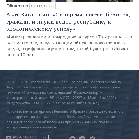
Общество
03 авг, 00:00
Азат Зиганшин: «Синергия власти, бизнеса,
граждан и науки ведет республику к
экологическому успеху»
Министр экологии и природных ресурсов Татарстана — о
расчистке рек, рекультивации объектов накопленного
вреда, о цифровизации и о том, какой будет республика
через 10 лет
© 2015 - 2026 Сетевое издание «Реальное время» Зарегистрировано
Федеральной службой по надзору в сфере связи, информационных
технологий и массовых коммуникаций (Роскомнадзор) –
регистрационный номер ЭЛ № ФС 77 - 79627 от 18 декабря 2020 г. (ранее
свидетельство Эл № ФС 77-59331 от 18 сентября 2014 г.)
Использование материалов Реального Времени разрешено только с
предварительного согласия правообладателей, упоминание сайта и
прямая гиперссылка обязательны при частичном или полном
воспроизведении материалов.
18+