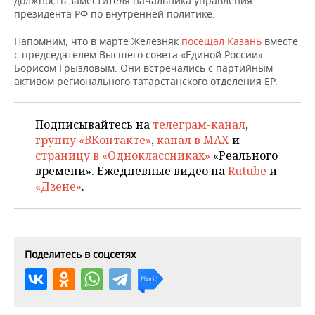
должность заместителя начальника управления
ВОДНЫЕ ВИДЫ СПОРТА
ОБРАЗОВАНИЕ
президента РФ по внутренней политике.
ХОККЕЙ С МЯЧОМ
ПРОИСШЕСТВИЯ
Напомним, что в марте Железняк
посещал Казань
вместе
с председателем Высшего совета «Единой России»
Борисом Грызловым. Они встречались с партийным
активом регионального татарстанского отделения ЕР.
Подписывайтесь на
телеграм-канал
,
группу «ВКонтакте»
,
канал в MAX
и
страницу в «Одноклассниках»
«Реального
времени». Ежедневные видео на
Rutube
и
«Дзене»
.
Поделитесь в соцсетях