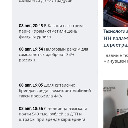
ожидается до +27 градусов
В Казани в экстрим-
08 авг, 20:45
Технологи
парке «Урам» отметили День
физкультурника
ИИ взлам
перестра
Налоговый режим для
08 авг, 19:34
самозанятых одобряют 34%
Главные те
россиян
минувшей 
Доля китайских
08 авг, 19:05
брендов среди свежих автомобилей
такси превысила 44%
С челнинца взыскали
08 авг, 18:36
почти 540 тыс. рублей за ДТП и
штрафы при аренде каршеринга