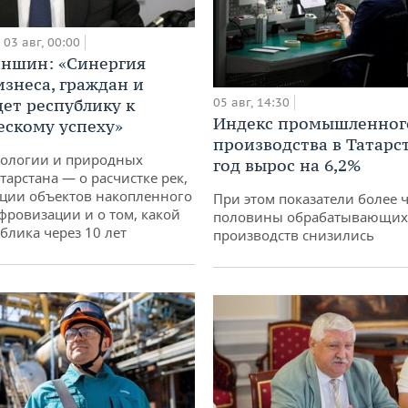
03 авг, 00:00
аншин: «Синергия
изнеса, граждан и
дет республику к
05 авг, 14:30
Индекс промышленног
ескому успеху»
производства в Татарс
кологии и природных
год вырос на 6,2%
тарстана — о расчистке рек,
ции объектов накопленного
При этом показатели более 
ифровизации и о том, какой
половины обрабатывающих
блика через 10 лет
производств снизились