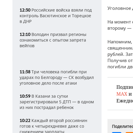
Уголовное 
Российские войска взяли под
12:30
контроль Васютинское и Торецкое
в ДНР
На момент 
второму — 
Володин призвал регионы
12:10
ознакомиться с опытом запрета
Напомним, 
вейпов
священника
рублей. За
Получив от
погибли дв
Три человека погибли при
11:38
ударах по Белгороду — СК возбудил
уголовное дело после атаки
Подпи
MAX
и
В Казани за сутки
10:59
Ежедн
зарегистрировали 5 ДТП — в одном
из них пострадал ребенок
Каждый второй россиянин
10:22
готов к четырехдневке даже со
Поделитес
снижением зарплаты