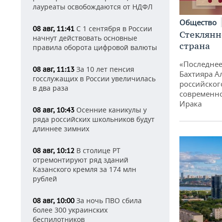
лауреаты освобождаются от НДФЛ
Общество
С 1 сентября в России
08 авг, 11:41
Стеклянн
начнут действовать основные
страна
правила оборота цифровой валюты
«Последнее
За 10 лет пенсия
08 авг, 11:13
Бахтияра А
госслужащих в России увеличилась
российског
в два раза
современно
Ирака
Осенние каникулы у
08 авг, 10:43
ряда российских школьников будут
длиннее зимних
В столице РТ
08 авг, 10:12
отремонтируют ряд зданий
Казанского кремля за 174 млн
рублей
За ночь ПВО сбила
08 авг, 10:00
более 300 украинских
беспилотников