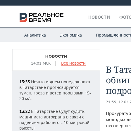
НОВОСТИ
ФОТО
Аналитика
Экономика
Промышленност
НОВОСТИ
Все новости
14:01 МСК
В Тат
обви
Ночью и днем понедельника
13:55
в Татарстане прогнозируется
подро
туман, гроза и ветер порывами 15-
20 м/с
21:59, 12.04
В Татарстане будут судить
13:22
Прокуратур
машиниста автокрана в связи с
молодых лю
падением рабочего с 10-метровой
несоверше
высоты