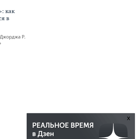
»: как
я в
Джорджа Р.
»
x