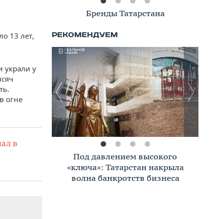
Книжная полка
о 13 лет,
и украли у
ысяч
ть.
в огне
ал в
Премиальное жилье в Казани:
тренды, критерии, покупатели в
2026 году