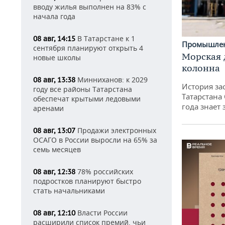
вводу жилья выполнен на 83% с
начала года
В Татарстане к 1
08 авг, 14:15
Промышле
сентября планируют открыть 4
Морская 
новые школы
колонна
Минниханов: к 2029
08 авг, 13:38
История за
году все районы Татарстана
Татарстана
обеспечат крытыми ледовыми
года знает
аренами
Продажи электронных
08 авг, 13:07
ОСАГО в России выросли на 65% за
семь месяцев
78% российских
08 авг, 12:38
подростков планируют быстро
стать начальниками
Власти России
08 авг, 12:10
расширили список премий, чьи