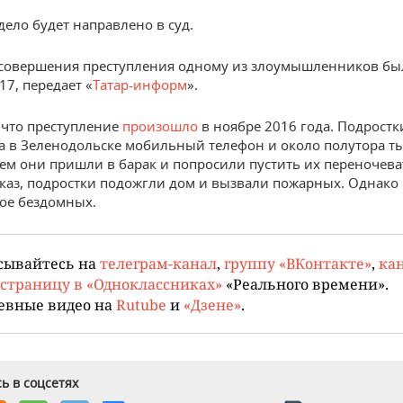
дело будет направлено в суд.
совершения преступления одному из злоумышленников был
17, передает «
Татар-информ
».
что преступление
произошло
в ноябре 2016 года. Подростк
 в Зеленодольске мобильный телефон и около полутора т
тем они пришли в барак и попросили пустить их переночева
каз, подростки подожгли дом и вызвали пожарных. Однако 
ое бездомных.
сывайтесь на
телеграм-канал
,
группу «ВКонтакте»
,
кан
страницу в «Одноклассниках»
«Реального времени».
евные видео на
Rutube
и
«Дзене»
.
ь в соцсетях