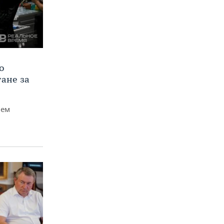
о
тане за
чем