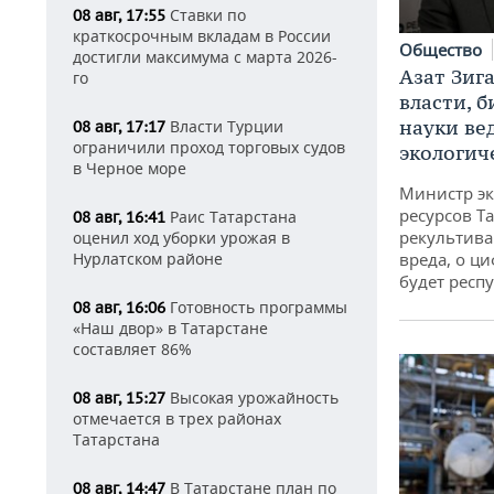
Ставки по
08 авг, 17:55
краткосрочным вкладам в России
Общество
достигли максимума с марта 2026-
Азат Зиг
го
власти, б
науки ве
Власти Турции
08 авг, 17:17
ограничили проход торговых судов
экологич
в Черное море
Министр э
ресурсов Та
Раис Татарстана
08 авг, 16:41
рекультива
оценил ход уборки урожая в
Нурлатском районе
вреда, о ц
будет респу
Готовность программы
08 авг, 16:06
«Наш двор» в Татарстане
составляет 86%
Высокая урожайность
08 авг, 15:27
отмечается в трех районах
Татарстана
В Татарстане план по
08 авг, 14:47