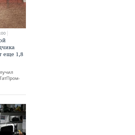
:00
ой
ядчика
 еще 1,8
олучил
«ТатПром-