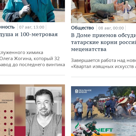
нность
07 авг, 13:00
Общество
08 авг, 00:00
душа и 100-метровая
В Доме приемов обсуд
татарские корни росси
меценатства
служенного химика
 Олега Жогина, который 32
Завершается работа над нов
 завод до последнего винтика
«Квартал изящных искусств