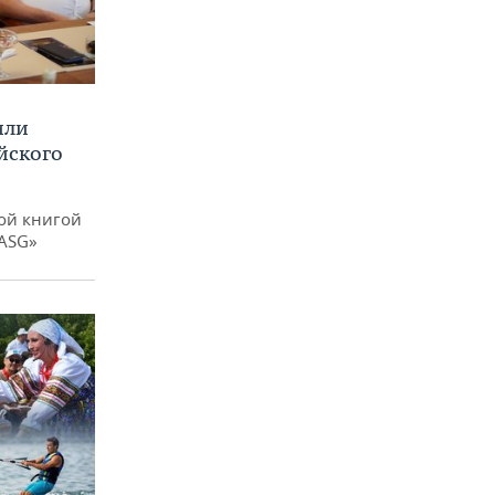
или
йского
ой книгой
 ASG»