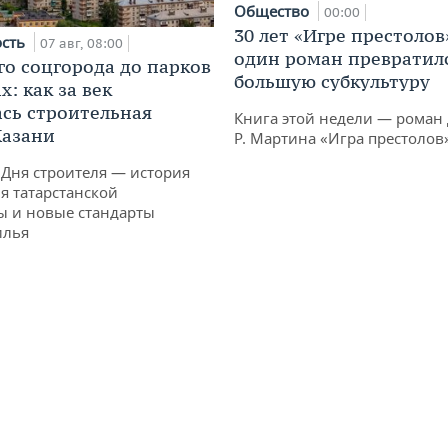
Общество
00:00
30 лет «Игре престолов
ость
07 авг, 08:00
один роман превратилс
го соцгорода до парков
большую субкультуру
: как за век
сь строительная
Книга этой недели — роман 
Казани
Р. Мартина «Игра престолов
 Дня строителя — история
я татарстанской
ы и новые стандарты
илья