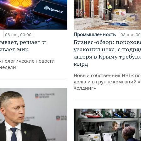
и
Промышленность
08 авг, 00:00
08 авг, 00
ывает, решает и
Бизнес-обзор: порохов
ивает мир
узаконил цеха, с подр
лагеря в Крыму требуют
хнологические новости
млрд
недели
Новый собственник НЧТЗ п
долю и в группе компаний 
Холдинг»