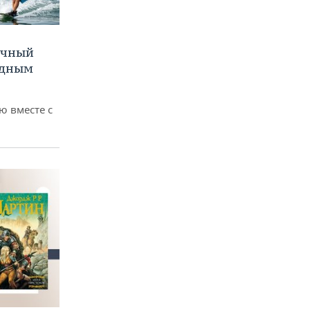
очный
одным
 вместе с