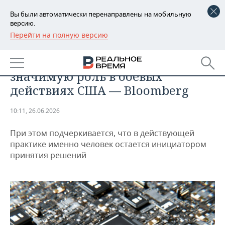
Вы были автоматически перенаправлены на мобильную
версию.
Перейти на полную версию
РЕГИОНЫ
ТЕХНОЛОГИИ
ИИ может получить более
БАШКОРТОСТАН
НОВОСТИ
значимую роль в боевых
ТАТАРСТАН
АНАЛИТИКА
действиях США — Bloomberg
УДМУРТИЯ
НОВОСТИ АНАЛИТИКИ
ЭКОНОМИКА
10:11, 26.06.2026
ДЕКЛАРАЦИИ О ДОХОДАХ
НОВОСТИ ЭКОНОМИКИ
ПРОМЫШЛЕННОСТЬ
При этом подчеркивается, что в действующей
практике именно человек остается инициатором
КОРОЛИ ГОСЗАКАЗА ПФО
ФИНАНСЫ
НОВОСТИ
НЕДВИЖИМОСТЬ
принятия решений
ПРОМЫШЛЕННОСТИ
ВУЗЫ ТАТАРСТАНА
БАНКИ
НОВОСТИ НЕДВИЖИМОСТИ
АВТО
АГРОПРОМ
КОМУ ПРИНАДЛЕЖАТ
БЮДЖЕТ
НОВОСТИ АВТО
БИЗНЕС
ТОРГОВЫЕ ЦЕНТРЫ
МАШИНОСТРОЕНИЕ
ТАТАРСТАНА
ИНВЕСТИЦИИ
НОВОСТИ БИЗНЕСА
ТЕХНОЛОГИИ