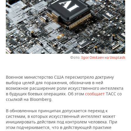
НЕФТЕХИМИЯ
РОЗНИЧНАЯ ТОРГОВЛЯ
НОВОСТИ ТЕХНОЛОГИЙ
МЕРОПРИЯТИЯ
НЕФТЬ
ТРАНСПОРТ
IT
НОВОСТИ МЕРОПРИЯТИЙ
СПОРТ
ОПК
УСЛУГИ
МЕДИА
ВЫЕЗДНАЯ РЕДАКЦИЯ
НОВОСТИ СПОРТА
ОБЩЕСТВО
ЭНЕРГЕТИКА
ТЕЛЕКОММУНИКАЦИИ
БИЗНЕС-БРАНЧИ
ФУТБОЛ
НОВОСТИ ОБЩЕСТВА
ФОТОГАЛЕРЕЯ
Фото:
Igor Omilaev на Unsplash
ONLINE-КОНФЕРЕНЦИИ
ХОККЕЙ
ВЛАСТЬ
СЮЖЕТЫ
Военное министерство США пересмотрело доктрину
ОТКРЫТАЯ ЛЕКЦИЯ
БАСКЕТБОЛ
ИНФРАСТРУКТУРА
СПРАВОЧНИК
выбора целей для поражения, обозначив в ней
возможное расширение роли искусственного интеллекта
ВОЛЕЙБОЛ
ИСТОРИЯ
СПИСОК ПЕРСОН
ПОЛНАЯ ВЕРСИЯ
в будущих боевых операциях. Об этом
сообщает
ТАСС со
ссылкой на Bloomberg.
КИБЕРСПОРТ
КУЛЬТУРА
СПИСОК КОМПАНИЙ
В обновленных принципах допускается переход к
системам, в которых искусственный интеллект может
ФИГУРНОЕ КАТАНИЕ
МЕДИЦИНА
инициировать действия под контролем человека. При
этом подчеркивается, что в действующей практике