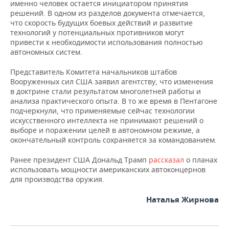
ВОДНЫЕ ВИДЫ СПОРТА
ОБРАЗОВАНИЕ
именно человек остается инициатором принятия
решений. В одном из разделов документа отмечается,
что скорость будущих боевых действий и развитие
ХОККЕЙ С МЯЧОМ
ПРОИСШЕСТВИЯ
технологий у потенциальных противников могут
привести к необходимости использования полностью
автономных систем.
Представитель Комитета начальников штабов
Вооруженных сил США заявил агентству, что изменения
в доктрине стали результатом многолетней работы и
анализа практического опыта. В то же время в Пентагоне
подчеркнули, что применяемые сейчас технологии
искусственного интеллекта не принимают решений о
выборе и поражении целей в автономном режиме, а
окончательный контроль сохраняется за командованием.
Ранее президент США Дональд Трамп
рассказал
о планах
использовать мощности американских автоконцернов
для производства оружия.
Наталья Жирнова