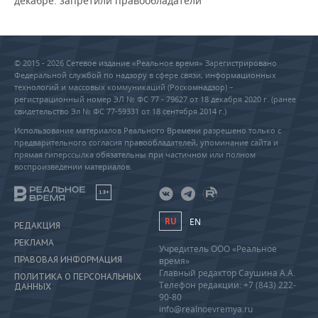
декабре: запретили правообладатели
© 2015 - 2026 Сетевое издание «Реальное время» Зарегистрировано
Федеральной службой по надзору в сфере связи, информационных
технологий и массовых коммуникаций (Роскомнадзор) –
регистрационный номер ЭЛ № ФС 77 - 79627 от 18 декабря 2020 г. (ранее
свидетельство Эл № ФС 77-59331 от 18 сентября 2014 г.)
Использование материалов Реального Времени разрешено только с
предварительного согласия правообладателей, упоминание сайта и
прямая гиперссылка обязательны при частичном или полном
воспроизведении материалов.
18+
RU
EN
РЕДАКЦИЯ
РЕКЛАМА
Учредитель ООО «Реальное
ПРАВОВАЯ ИНФОРМАЦИЯ
время»
Главный редактор Саушина А.А.
ПОЛИТИКА О ПЕРСОНАЛЬНЫХ
Телефон редакции: +7 (843) 222-
ДАННЫХ
90-80
info@realnoevremya.ru