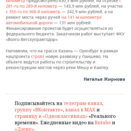
километр
предусмотрено 630,3 млн рублей, на отрезке
с
281-го по 289-й километр
— 143,9 млн рублей, на участке
с
355-го по 368-й километр
— 242,9 млн рублей, а на
ремонт моста через ручей
на 141-м километре
автомобильной дороги
— 131 млн рублей.
Финансирование проектов будет осуществляться из
федерального бюджета. Заказчиком работ выступает ФКУ
«Волго-Вятскуправтодор».
Напомним, что на трассе Казань — Оренбург в рамках
нацпроекта
строят
новую развязку у Лаишево. На
объекте ведутся работы по строительству и
реконструкции мостов через реки Мешу и Каипку.
Наталья Жирнова
Подписывайтесь на
телеграм-канал
,
группу «ВКонтакте»
,
канал в MAX
и
страницу в «Одноклассниках»
«Реального
времени». Ежедневные видео на
Rutube
и
«Дзене»
.