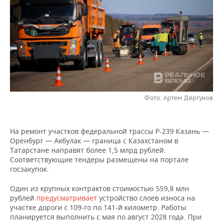
НЕФТЕХИМИЯ
РОЗНИЧНАЯ ТОРГОВЛЯ
НОВОСТИ ТЕХНОЛОГИЙ
МЕРОПРИЯТИЯ
НЕФТЬ
ТРАНСПОРТ
IT
НОВОСТИ МЕРОПРИЯТИЙ
СПОРТ
ОПК
УСЛУГИ
МЕДИА
ВЫЕЗДНАЯ РЕДАКЦИЯ
НОВОСТИ СПОРТА
ОБЩЕСТВО
ЭНЕРГЕТИКА
ТЕЛЕКОММУНИКАЦИИ
БИЗНЕС-БРАНЧИ
ФУТБОЛ
НОВОСТИ ОБЩЕСТВА
ФОТОГАЛЕРЕЯ
Фото: Артем Дергунов
ONLINE-КОНФЕРЕНЦИИ
ХОККЕЙ
ВЛАСТЬ
СЮЖЕТЫ
На ремонт участков федеральной трассы Р-239 Казань —
ОТКРЫТАЯ ЛЕКЦИЯ
БАСКЕТБОЛ
ИНФРАСТРУКТУРА
СПРАВОЧНИК
Оренбург — Акбулак — граница с Казахстаном в
Татарстане направят более 1,5 млрд рублей.
ВОЛЕЙБОЛ
ИСТОРИЯ
СПИСОК ПЕРСОН
ПОЛНАЯ ВЕРСИЯ
Соответствующие тендеры размещены на портале
госзакупок.
КИБЕРСПОРТ
КУЛЬТУРА
СПИСОК КОМПАНИЙ
Один из крупных контрактов стоимостью 559,8 млн
рублей
предусматривает
устройство слоев износа на
ФИГУРНОЕ КАТАНИЕ
МЕДИЦИНА
участке дороги с 109-го по 141-й километр. Работы
планируется выполнить с мая по август 2028 года. При