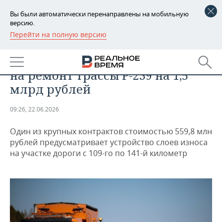
Вы были автоматически перенаправлены на мобильную
версию.
Перейти на полную версию
РЕГИОНЫ
ОБЩЕСТВО
В Татарстане объявили тендеры
БАШКОРТОСТАН
НОВОСТИ
на ремонт трассы Р-239 на 1,5
ТАТАРСТАН
АНАЛИТИКА
млрд рублей
УДМУРТИЯ
НОВОСТИ АНАЛИТИКИ
ЭКОНОМИКА
09:26, 22.06.2026
ДЕКЛАРАЦИИ О ДОХОДАХ
НОВОСТИ ЭКОНОМИКИ
ПРОМЫШЛЕННОСТЬ
Один из крупных контрактов стоимостью 559,8 млн
рублей предусматривает устройство слоев износа
КОРОЛИ ГОСЗАКАЗА ПФО
ФИНАНСЫ
НОВОСТИ
НЕДВИЖИМОСТЬ
на участке дороги с 109-го по 141-й километр
ПРОМЫШЛЕННОСТИ
ВУЗЫ ТАТАРСТАНА
БАНКИ
НОВОСТИ НЕДВИЖИМОСТИ
АВТО
АГРОПРОМ
КОМУ ПРИНАДЛЕЖАТ
БЮДЖЕТ
НОВОСТИ АВТО
БИЗНЕС
ТОРГОВЫЕ ЦЕНТРЫ
МАШИНОСТРОЕНИЕ
ТАТАРСТАНА
ИНВЕСТИЦИИ
НОВОСТИ БИЗНЕСА
ТЕХНОЛОГИИ