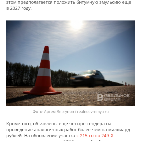
ВОДНЫЕ ВИДЫ СПОРТА
ОБРАЗОВАНИЕ
этом предполагается положить битумную эмульсию еще
в 2027 году.
ХОККЕЙ С МЯЧОМ
ПРОИСШЕСТВИЯ
Артем Дергунов / realnoevremya.ru
Кроме того, объявлены еще четыре тендера на
проведение аналогичных работ более чем на миллиард
рублей. На обновление участка
с 215-го по 249-й