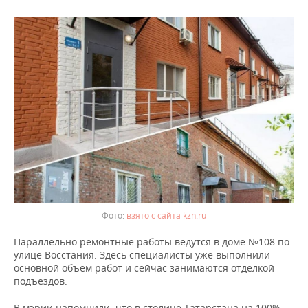
ВОДНЫЕ ВИДЫ СПОРТА
ОБРАЗОВАНИЕ
ХОККЕЙ С МЯЧОМ
ПРОИСШЕСТВИЯ
взято с сайта kzn.ru
Параллельно ремонтные работы ведутся в доме №108 по
улице Восстания. Здесь специалисты уже выполнили
основной объем работ и сейчас занимаются отделкой
подъездов.
В мэрии напомнили, что в столице Татарстана на 100%