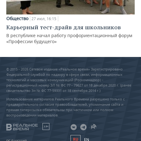
Общество
27 июл, 16:15
Карьерный тест-драйв для школьников
В республике начал работу профориентационный форум
«Профессии будущего»
© 2015 - 2026 Сетевое издание «Реальное время» Зарегистрировано
Федеральной службой по надзору в сфере связи, информационных
технологий и массовых коммуникаций (Роскомнадзор) –
регистрационный номер ЭЛ № ФС 77 - 79627 от 18 декабря 2020 г. (ранее
свидетельство Эл № ФС 77-59331 от 18 сентября 2014 г.)
Использование материалов Реального Времени разрешено только с
предварительного согласия правообладателей, упоминание сайта и
прямая гиперссылка обязательны при частичном или полном
воспроизведении материалов.
18+
RU
EN