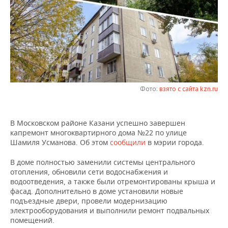
НЕФТЕХИМИЯ
РОЗНИЧНАЯ ТОРГОВЛЯ
НОВОСТИ ТЕХНОЛОГИЙ
МЕРОПРИЯТИЯ
НЕФТЬ
ТРАНСПОРТ
IT
НОВОСТИ МЕРОПРИЯТИЙ
СПОРТ
ОПК
УСЛУГИ
МЕДИА
ВЫЕЗДНАЯ РЕДАКЦИЯ
НОВОСТИ СПОРТА
ОБЩЕСТВО
ЭНЕРГЕТИКА
ТЕЛЕКОММУНИКАЦИИ
БИЗНЕС-БРАНЧИ
ФУТБОЛ
НОВОСТИ ОБЩЕСТВА
ФОТОГАЛЕРЕЯ
Фото:
взято с сайта kzn.ru
ONLINE-КОНФЕРЕНЦИИ
ХОККЕЙ
ВЛАСТЬ
СЮЖЕТЫ
В Московском районе Казани успешно завершен
капремонт многоквартирного дома №22 по улице
ОТКРЫТАЯ ЛЕКЦИЯ
БАСКЕТБОЛ
ИНФРАСТРУКТУРА
СПРАВОЧНИК
Шамиля Усманова. Об этом
сообщили
в мэрии города.
ВОЛЕЙБОЛ
ИСТОРИЯ
СПИСОК ПЕРСОН
ПОЛНАЯ ВЕРСИЯ
В доме полностью заменили системы центрального
отопления, обновили сети водоснабжения и
водоотведения, а также были отремонтированы крыша и
КИБЕРСПОРТ
КУЛЬТУРА
СПИСОК КОМПАНИЙ
фасад. Дополнительно в доме установили новые
подъездные двери, провели модернизацию
ФИГУРНОЕ КАТАНИЕ
МЕДИЦИНА
электрооборудования и выполнили ремонт подвальных
помещений.