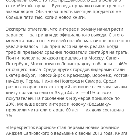
ВОДНЫЕ ВИДЫ СПОРТА
ОБРАЗОВАНИЕ
сети «Читай-город — Буквоед» продали свыше трех тыс.
экземпляров. Обычно за шесть месяцев продается не
ХОККЕЙ С МЯЧОМ
ПРОИСШЕСТВИЯ
больше пяти тыс. копий новой книги.
Эксперты отметили, что интерес к роману начал расти
заранее — за три дня до официального выхода. С этого
момента число посетителей онлайн-магазинов постоянно
увеличивалось. Пик пришелся на день релиза, когда
трафик превысил средние показатели сентября на треть.
Почти половина заказов пришлась на Москву, Санкт-
Петербург, Московскую и Ленинградскую области — 46%
от общего числа. Среди других городов лидерами стали
Екатеринбург, Новосибирск, Краснодар, Воронеж, Ростов-
на-Дону, Пермь, Нижний Новгород и Самара. Среди
разных возрастных категорий активнее всех заказывали
книгу пользователи от 35 до 44 лет — 41% от всех
покупателей. На поколение Х и зумеров пришлось по
20%. Меньше всего интерес к новому «Ведьмаку»
проявили читатели старше 60 лет — их доля составила
7%.
«Перекресток воронов» стал первым новым романом
Анджея Сапковского о ведьмаке с весны 2013 года. Книга