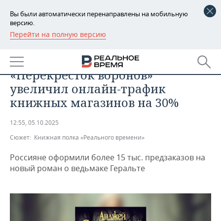
Вы были автоматически перенаправлены на мобильную
версию.
Перейти на полную версию
РЕГИОНЫ
ОБЩЕСТВО
Выход книги Сапковского
БАШКОРТОСТАН
НОВОСТИ
«Перекресток воронов»
ТАТАРСТАН
АНАЛИТИКА
увеличил онлайн-трафик
книжных магазинов на 30%
УДМУРТИЯ
НОВОСТИ АНАЛИТИКИ
ЭКОНОМИКА
12:55, 05.10.2025
ДЕКЛАРАЦИИ О ДОХОДАХ
НОВОСТИ ЭКОНОМИКИ
ПРОМЫШЛЕННОСТЬ
Сюжет:
Книжная полка «Реального времени»
КОРОЛИ ГОСЗАКАЗА ПФО
ФИНАНСЫ
НОВОСТИ
НЕДВИЖИМОСТЬ
ПРОМЫШЛЕННОСТИ
Россияне оформили более 15 тыс. предзаказов на
новый роман о ведьмаке Геральте
ВУЗЫ ТАТАРСТАНА
БАНКИ
НОВОСТИ НЕДВИЖИМОСТИ
АВТО
АГРОПРОМ
КОМУ ПРИНАДЛЕЖАТ
БЮДЖЕТ
НОВОСТИ АВТО
БИЗНЕС
ТОРГОВЫЕ ЦЕНТРЫ
МАШИНОСТРОЕНИЕ
ТАТАРСТАНА
ИНВЕСТИЦИИ
НОВОСТИ БИЗНЕСА
ТЕХНОЛОГИИ