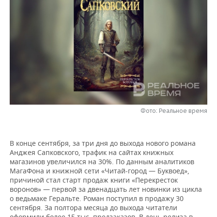
НЕФТЕХИМИЯ
РОЗНИЧНАЯ ТОРГОВЛЯ
НОВОСТИ ТЕХНОЛОГИЙ
МЕРОПРИЯТИЯ
НЕФТЬ
ТРАНСПОРТ
IT
НОВОСТИ МЕРОПРИЯТИЙ
СПОРТ
ОПК
УСЛУГИ
МЕДИА
ВЫЕЗДНАЯ РЕДАКЦИЯ
НОВОСТИ СПОРТА
ОБЩЕСТВО
ЭНЕРГЕТИКА
ТЕЛЕКОММУНИКАЦИИ
БИЗНЕС-БРАНЧИ
ФУТБОЛ
НОВОСТИ ОБЩЕСТВА
ФОТОГАЛЕРЕЯ
ONLINE-КОНФЕРЕНЦИИ
ХОККЕЙ
ВЛАСТЬ
СЮЖЕТЫ
Фото: Реальное время
ОТКРЫТАЯ ЛЕКЦИЯ
БАСКЕТБОЛ
ИНФРАСТРУКТУРА
СПРАВОЧНИК
В конце сентября, за три дня до выхода нового романа
ВОЛЕЙБОЛ
ИСТОРИЯ
СПИСОК ПЕРСОН
ПОЛНАЯ ВЕРСИЯ
Анджея Сапковского, трафик на сайтах книжных
магазинов увеличился на 30%. По данным аналитиков
МагаФона и книжной сети «Читай-город — Буквоед»,
КИБЕРСПОРТ
КУЛЬТУРА
СПИСОК КОМПАНИЙ
причиной стал старт продаж книги «Перекресток
воронов» — первой за двенадцать лет новинки из цикла
ФИГУРНОЕ КАТАНИЕ
МЕДИЦИНА
о ведьмаке Геральте. Роман поступил в продажу 30
сентября. За полтора месяца до выхода читатели
оформили более 15 тыс. предзаказов. В день релиза в