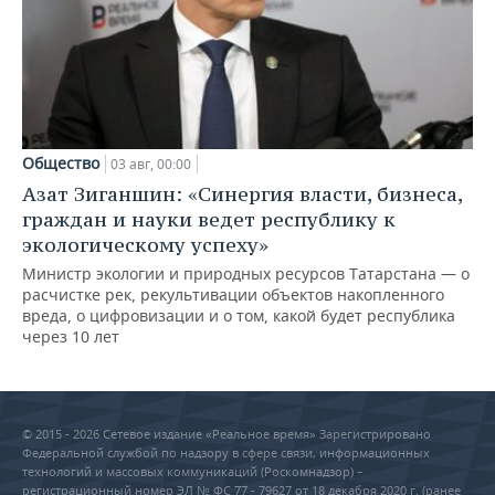
Общество
03 авг, 00:00
Азат Зиганшин: «Синергия власти, бизнеса,
граждан и науки ведет республику к
экологическому успеху»
Министр экологии и природных ресурсов Татарстана — о
расчистке рек, рекультивации объектов накопленного
вреда, о цифровизации и о том, какой будет республика
через 10 лет
© 2015 - 2026 Сетевое издание «Реальное время» Зарегистрировано
Федеральной службой по надзору в сфере связи, информационных
технологий и массовых коммуникаций (Роскомнадзор) –
регистрационный номер ЭЛ № ФС 77 - 79627 от 18 декабря 2020 г. (ранее