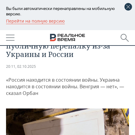
Вы были автоматически перенаправлены на мобильную
версию.
Перейти на полную версию
РЕГИОНЫ
ОБЩЕСТВО
Туск и Орбан вступили в
БАШКОРТОСТАН
НОВОСТИ
публичную перепалку из-за
ТАТАРСТАН
АНАЛИТИКА
Украины и России
УДМУРТИЯ
НОВОСТИ АНАЛИТИКИ
ЭКОНОМИКА
20:11, 02.10.2025
ДЕКЛАРАЦИИ О ДОХОДАХ
НОВОСТИ ЭКОНОМИКИ
ПРОМЫШЛЕННОСТЬ
«Россия находится в состоянии войны. Украина
находится в состоянии войны. Венгрия — нет», —
КОРОЛИ ГОСЗАКАЗА ПФО
ФИНАНСЫ
НОВОСТИ
НЕДВИЖИМОСТЬ
сказал Орбан
ПРОМЫШЛЕННОСТИ
ВУЗЫ ТАТАРСТАНА
БАНКИ
НОВОСТИ НЕДВИЖИМОСТИ
АВТО
АГРОПРОМ
КОМУ ПРИНАДЛЕЖАТ
БЮДЖЕТ
НОВОСТИ АВТО
БИЗНЕС
ТОРГОВЫЕ ЦЕНТРЫ
МАШИНОСТРОЕНИЕ
ТАТАРСТАНА
ИНВЕСТИЦИИ
НОВОСТИ БИЗНЕСА
ТЕХНОЛОГИИ