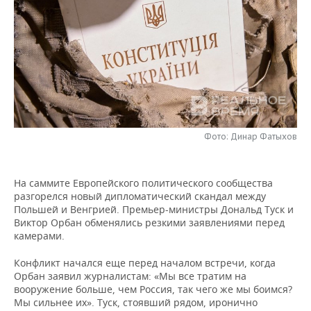
НЕФТЕХИМИЯ
РОЗНИЧНАЯ ТОРГОВЛЯ
НОВОСТИ ТЕХНОЛОГИЙ
МЕРОПРИЯТИЯ
НЕФТЬ
ТРАНСПОРТ
IT
НОВОСТИ МЕРОПРИЯТИЙ
СПОРТ
ОПК
УСЛУГИ
МЕДИА
ВЫЕЗДНАЯ РЕДАКЦИЯ
НОВОСТИ СПОРТА
ОБЩЕСТВО
ЭНЕРГЕТИКА
ТЕЛЕКОММУНИКАЦИИ
БИЗНЕС-БРАНЧИ
ФУТБОЛ
НОВОСТИ ОБЩЕСТВА
ФОТОГАЛЕРЕЯ
Фото: Динар Фатыхов
ONLINE-КОНФЕРЕНЦИИ
ХОККЕЙ
ВЛАСТЬ
СЮЖЕТЫ
На саммите Европейского политического сообщества
ОТКРЫТАЯ ЛЕКЦИЯ
БАСКЕТБОЛ
ИНФРАСТРУКТУРА
СПРАВОЧНИК
разгорелся новый дипломатический скандал между
Польшей и Венгрией. Премьер-министры Дональд Туск и
ВОЛЕЙБОЛ
ИСТОРИЯ
СПИСОК ПЕРСОН
ПОЛНАЯ ВЕРСИЯ
Виктор Орбан обменялись резкими заявлениями перед
камерами.
КИБЕРСПОРТ
КУЛЬТУРА
СПИСОК КОМПАНИЙ
Конфликт начался еще перед началом встречи, когда
Орбан заявил журналистам: «Мы все тратим на
ФИГУРНОЕ КАТАНИЕ
МЕДИЦИНА
вооружение больше, чем Россия, так чего же мы боимся?
Мы сильнее их». Туск, стоявший рядом, иронично