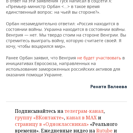
В ответ на эти заявления Туск написал в соцсети X:
«Премьер-министр Орбан <...> в такое время
единственный вопрос: на чьей вы стороне?».
Орбан незамедлительно ответил: «Россия находится в
состоянии войны. Украина находится в состоянии войны.
Венгрия — нет. Мы твердо стоим на стороне Венгрии. Вы
стремитесь выиграть войну, которую считаете своей. Я
хочу, чтобы воцарился мир».
Ранее Орбан заявил, что Венгрия
не будет участвовать
в
инициативах Евросоюза, направленных на
использование замороженных российских активов для
оказания помощи Украине.
Рената Валеева
Подписывайтесь на
телеграм-канал
,
группу «ВКонтакте»
,
канал в MAX
и
страницу в «Одноклассниках»
«Реального
времени». Ежедневные видео на
Rutube
и