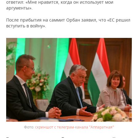
ВОДНЫЕ ВИДЫ СПОРТА
ОБРАЗОВАНИЕ
ответил: «Мне нравится, когда он использует мои
аргументы».
ХОККЕЙ С МЯЧОМ
ПРОИСШЕСТВИЯ
После прибытия на саммит Орбан заявил, что «ЕС решил
вступить в войну».
скриншот с телеграм-канала "Аппаратная"