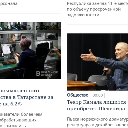
ерсонала
Республика заняла 11-е мест
по объему просроченной
задолженности
промышленного
Общество
00:00
ства в Татарстане за
Театр Камала лишится 
 на 6,2%
приобретет Шекспира
оказатели более чем
Пьеса норвежского драматур
обрабатывающих
репертуара в декабре: запре
в снизились