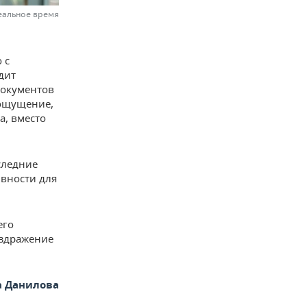
еальное время
 с
дит
документов
 ощущение,
а, вместо
следние
ивности для
его
аздражение
а Данилова