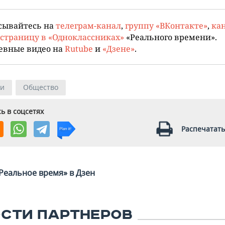
сывайтесь на
телеграм-канал
,
группу «ВКонтакте»
,
кан
страницу в «Одноклассниках»
«Реального времени».
евные видео на
Rutube
и
«Дзене»
.
ии
Общество
ь в соцсетях
Распечатать
Реальное время» в Дзен
СТИ ПАРТНЕРОВ