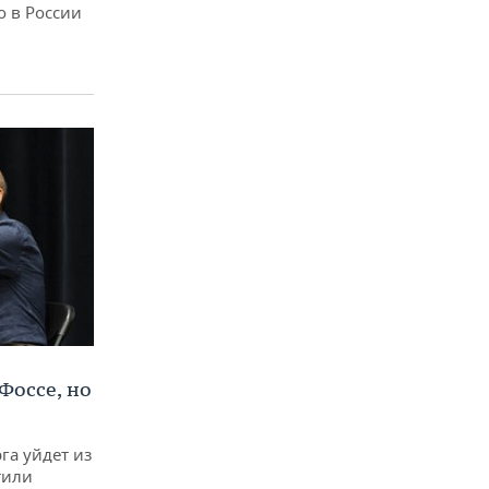
о в России
Фоссе, но
га уйдет из
тили