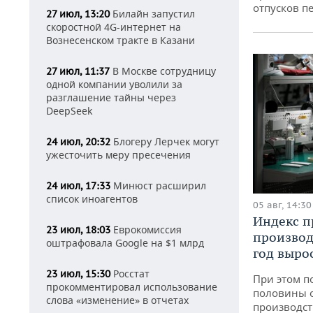
отпусков п
Билайн запустил
27 июл, 13:20
скоростной 4G-интернет на
Вознесенском тракте в Казани
В Москве сотрудницу
27 июл, 11:37
одной компании уволили за
разглашение тайны через
DeepSeek
Блогеру Лерчек могут
24 июл, 20:32
ужесточить меру пресечения
Минюст расширил
24 июл, 17:33
список иноагентов
05 авг, 14:30
Индекс 
Еврокомиссия
23 июл, 18:03
производ
оштрафовала Google на $1 млрд
год вырос
Росстат
23 июл, 15:30
При этом п
прокомментировал использование
половины 
слова «изменение» в отчетах
производст