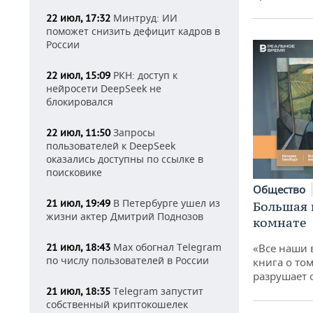
Минтруд: ИИ
22 июл, 17:32
поможет снизить дефицит кадров в
России
РКН: доступ к
22 июл, 15:09
нейросети DeepSeek не
блокировался
Запросы
22 июл, 11:50
пользователей к DeepSeek
оказались доступны по ссылке в
поисковике
Общество
В Петербурге ушел из
21 июл, 19:49
Большая 
жизни актер Дмитрий Поднозов
комнате
Max обогнал Telegram
21 июл, 18:43
«Все наши 
по числу пользователей в России
книга о том
разрушает
Telegram запустит
21 июл, 18:35
собственный криптокошелек