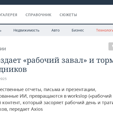
ГАЛЕРЕЯ
СПРАВОЧНИК
СЮЖЕТЫ
ь
Недвижимость
Авто
Бизнес
Технолог
ГИИ
здает «рабочий завал» и тор
удников
.2025
ественные отчеты, письма и презентации,
ованные ИИ, превращаются в workslop («рабочий 
 контент, который засоряет рабочий день и трат
ов, передает Axios