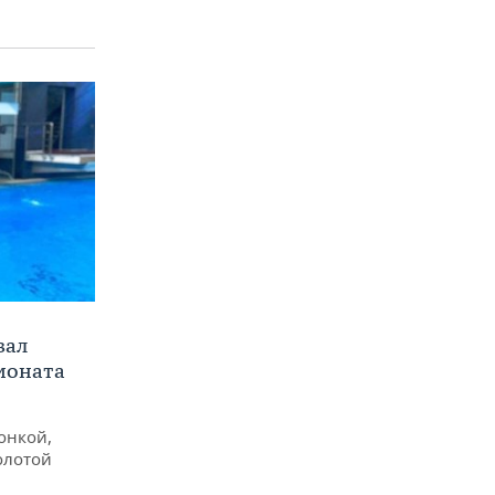
вал
ионата
онкой,
олотой