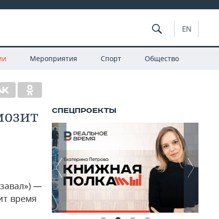
EN
ии
Мероприятия
Спорт
Общество
мозит
завал») —
ит время