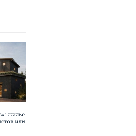
в»: жилье
истов или