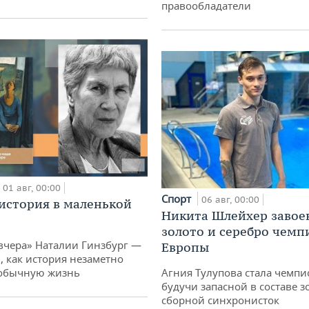
правообладатели
01 авг, 00:00
Спорт
06 авг, 00:00
история в маленькой
Никита Шлейхер завое
золото и серебро чемп
вчера» Наталии Гинзбург —
Европы
, как история незаметно
 обычную жизнь
Агния Тулупова стала чемпи
будучи запасной в составе з
сборной синхронисток