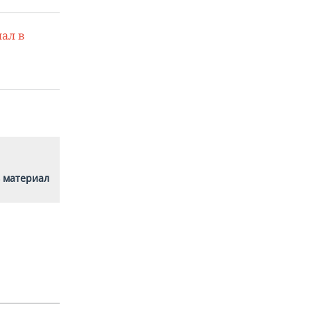
ал в
 материал