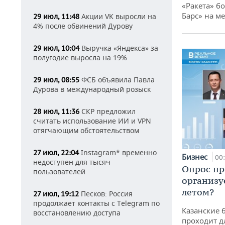
«Ракета» б
Барс» на ме
Акции VK выросли на
29 июл, 11:48
4% после обвинений Дурову
Выручка «Яндекса» за
29 июл, 10:04
полугодие выросла на 19%
ФСБ объявила Павла
29 июл, 08:55
Дурова в международный розыск
СКР предложил
28 июл, 11:36
считать использование ИИ и VPN
отягчающим обстоятельством
Instagram* временно
27 июл, 22:04
Бизнес
00
недоступен для тысяч
Опрос пр
пользователей
организу
летом?
Песков: Россия
27 июл, 19:12
продолжает контакты с Telegram по
Казанские 
восстановлению доступа
проходит д