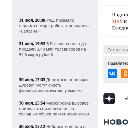
Подпи
РЖД показали
31 июл, 20:08
MAX
и
первого в мире робота-проводника
Ежедн
«Сапсана»
В России за полгода
31 июл, 19:53
продали 3,48 млн телевизоров на
Технолог
97,6 млрд рублей
Поделитес
Денежные переводы
30 июл, 17:03
Дурову* могут счесть
финансированием экстремизма
«
Маркировка вызовов
30 июл, 15:54
привела к снижению числа
холодных обзвонов и спам-звонков
НОВО
Нейросети вошли в
30 июл, 15:12