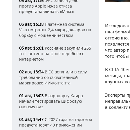
ФАС завела дело
03 авг, 17:16
против Apple из-за отказа
предустанавливать «Макс»
Платежная система
03 авг, 16:38
Исследоват
Visa потратит 2,4 млрд долларов на
платформой
борьбу с мошенничеством
отточенно,
появляется
Россияне закупили 265
03 авг, 16:01
что автор 
тыс. антенн на фоне перебоев с
того чтобы
интернетом
В США 40% 
В ЕС вступили в силу
02 авг, 18:34
месяцы, тра
требования об обязательной
крупных ко
маркировке ИИ-контента
Эксперты п
В аэропорту Каира
01 авг, 16:03
неправильн
начали тестировать цифровую
систему виз
в коллекти
С 2027 года на гаджеты
01 авг, 14:47
предустановят 40 приложений