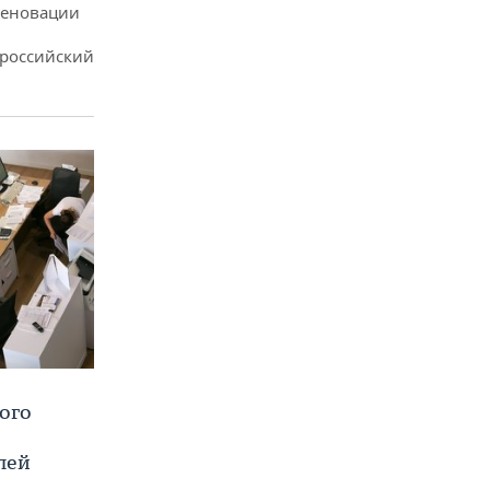
реновации
ероссийский
ого
лей