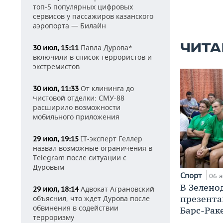
топ-5 популярных цифровых
сервисов у пассажиров казанского
аэропорта — Билайн
ЧИТА
Павла Дурова*
30 июл, 15:11
включили в список террористов и
экстремистов
От клининга до
30 июл, 11:33
чистовой отделки: СМУ-88
расширило возможности
мобильного приложения
IT-эксперт Геллер
29 июл, 19:15
назвал возможные ограничения в
Telegram после ситуации с
Дуровым
Спорт
06 а
В Зелено
Адвокат Аграновский
29 июл, 18:14
презента
объяснил, что ждет Дурова после
обвинения в содействии
Барс-Рак
терроризму