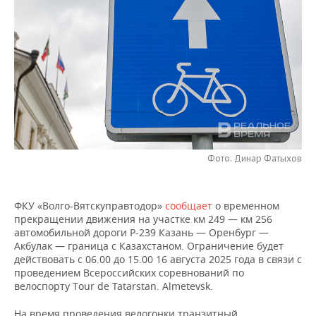
НЕФТЕХИМИЯ
РОЗНИЧНАЯ ТОРГОВЛЯ
НОВОСТИ ТЕХНОЛОГИЙ
МЕРОПРИЯТИЯ
НЕФТЬ
ТРАНСПОРТ
IT
НОВОСТИ МЕРОПРИЯТИЙ
СПОРТ
ОПК
УСЛУГИ
МЕДИА
ВЫЕЗДНАЯ РЕДАКЦИЯ
НОВОСТИ СПОРТА
ОБЩЕСТВО
ЭНЕРГЕТИКА
ТЕЛЕКОММУНИКАЦИИ
БИЗНЕС-БРАНЧИ
ФУТБОЛ
НОВОСТИ ОБЩЕСТВА
ФОТОГАЛЕРЕЯ
ONLINE-КОНФЕРЕНЦИИ
ХОККЕЙ
ВЛАСТЬ
СЮЖЕТЫ
Фото: Динар Фатыхов
ОТКРЫТАЯ ЛЕКЦИЯ
БАСКЕТБОЛ
ИНФРАСТРУКТУРА
СПРАВОЧНИК
ФКУ «Волго-Вятскуправтодор»
сообщает
о временном
прекращении движения на участке км 249 — км 256
ВОЛЕЙБОЛ
ИСТОРИЯ
СПИСОК ПЕРСОН
ПОЛНАЯ ВЕРСИЯ
автомобильной дороги Р-239 Казань — Оренбург —
Акбулак — граница с Казахстаном. Ограничение будет
КИБЕРСПОРТ
КУЛЬТУРА
СПИСОК КОМПАНИЙ
действовать с 06.00 до 15.00 16 августа 2025 года в связи с
проведением Всероссийских соревнований по
ФИГУРНОЕ КАТАНИЕ
МЕДИЦИНА
велоспорту Tour de Tatarstan. Almetevsk.
На время проведения велогонки транзитный