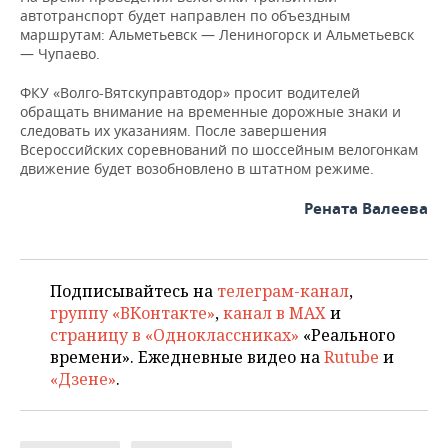
ВОДНЫЕ ВИДЫ СПОРТА
ОБРАЗОВАНИЕ
автотранспорт будет направлен по объездным
маршрутам: Альметьевск — Лениногорск и Альметьевск
ХОККЕЙ С МЯЧОМ
ПРОИСШЕСТВИЯ
— Чупаево.
ФКУ «Волго-Вятскуправтодор» просит водителей
обращать внимание на временные дорожные знаки и
следовать их указаниям. После завершения
Всероссийских соревнований по шоссейным велогонкам
движение будет возобновлено в штатном режиме.
Рената Валеева
Подписывайтесь на
телеграм-канал
,
группу «ВКонтакте»
,
канал в MAX
и
страницу в «Одноклассниках»
«Реального
времени». Ежедневные видео на
Rutube
и
«Дзене»
.