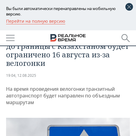
Вы были автоматически перенаправлены на мобильную
версию.
Перейти на полную версию
РЕГИОНЫ
ОБЩЕСТВО
Движение по трассе от Казани
БАШКОРТОСТАН
НОВОСТИ
до границы с Казахстаном будет
ТАТАРСТАН
АНАЛИТИКА
ограничено 16 августа из-за
велогонки
УДМУРТИЯ
НОВОСТИ АНАЛИТИКИ
ЭКОНОМИКА
19:04, 12.08.2025
ДЕКЛАРАЦИИ О ДОХОДАХ
НОВОСТИ ЭКОНОМИКИ
ПРОМЫШЛЕННОСТЬ
На время проведения велогонки транзитный
КОРОЛИ ГОСЗАКАЗА ПФО
ФИНАНСЫ
НОВОСТИ
НЕДВИЖИМОСТЬ
автотранспорт будет направлен по объездным
ПРОМЫШЛЕННОСТИ
маршрутам
ВУЗЫ ТАТАРСТАНА
БАНКИ
НОВОСТИ НЕДВИЖИМОСТИ
АВТО
АГРОПРОМ
КОМУ ПРИНАДЛЕЖАТ
БЮДЖЕТ
НОВОСТИ АВТО
БИЗНЕС
ТОРГОВЫЕ ЦЕНТРЫ
МАШИНОСТРОЕНИЕ
ТАТАРСТАНА
ИНВЕСТИЦИИ
НОВОСТИ БИЗНЕСА
ТЕХНОЛОГИИ