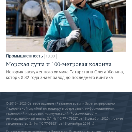
Промышленность
13:00
Морская душа и 100-метровая колонна
История заслуженного химика Татарстана Олега Жогина,
который 32 года знает завод до последнего винтика
© 2015 - 2026 Сетевое издание «Реальное время» Зарегистрировано
Федеральной службой по надзору в сфере связи, информационных
технологий и массовых коммуникаций (Роскомнадзор) –
регистрационный номер ЭЛ № ФС 77 - 79627 от 18 декабря 2020 г. (ранее
свидетельство Эл № ФС 77-59331 от 18 сентября 2014 г.)
Использование материалов Реального Времени разрешено только с