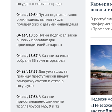
Карьерны
государственные награды
школьни
Путин подписал закон
04 авг, 19:34
В республи
о жилищных выплатах для
профориен
полицейских с детьми-инвалидами
«Професси
Путин подписал закон
04 авг, 18:53
о новых правилах для
производителей лекарств
В Казани за июль
04 авг, 18:37
собрали 36 тонн вторсырья
Для уехавших за
04 авг, 17:55
границу преступников введут
заморозку счетов и отказ в
госуслугах
В Казани
04 авг, 17:36
Недвижим
приостановлено движение
«Не може
троллейбусов №5, 9 и 12
застройщ