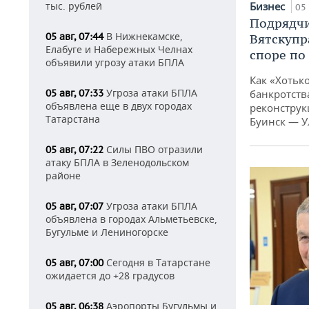
тыс. рублей
Бизнес
05 
Подрядчи
В Нижнекамске,
05 авг, 07:44
Вятскупр
Елабуге и Набережных Челнах
споре по
объявили угрозу атаки БПЛА
Как «Хотьк
Угроза атаки БПЛА
05 авг, 07:33
банкротства
объявлена еще в двух городах
реконструк
Татарстана
Буинск — У
Силы ПВО отразили
05 авг, 07:22
атаку БПЛА в Зеленодольском
районе
Угроза атаки БПЛА
05 авг, 07:07
объявлена в городах Альметьевске,
Бугульме и Лениногорске
Сегодня в Татарстане
05 авг, 07:00
ожидается до +28 градусов
Аэропорты Бугульмы и
05 авг, 06:38