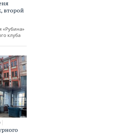
еня
, второй
м «Рубина»
ого клуба
0
урного