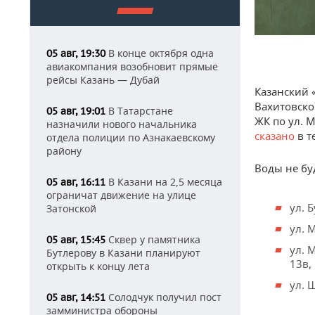
В конце октября одна
05 авг, 19:30
авиакомпания возобновит прямые
рейсы Казань — Дубай
Казанский 
Вахитовско
В Татарстане
05 авг, 19:01
ЖК по ул. 
назначили нового начальника
сказано
в т
отдела полиции по Азнакаевскому
району
Воды не буд
В Казани на 2,5 месяца
05 авг, 16:11
ограничат движение на улице
ул. Б
Затонской
ул. 
Сквер у памятника
05 авг, 15:45
ул. М
Бутлерову в Казани планируют
13в, 
открыть к концу лета
ул. 
Солодчук получил пост
05 авг, 14:51
замминистра обороны