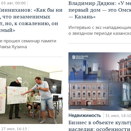
Владимир Дядюн: «У м
03 авг, 00:00
инниханов: «Как бы ни
первый дом — это Омск
, что незаменимых
— Казань»
, но, к сожалению, он
Интервью с экс-нападающи
имый»
о звездном периоде казанск
не прошел семинар памяти
Фаяза Хузина
Недвижимость
31 июл, 18:1
Бизнес в объекте культ
наследия: особенности
27 июл, 16:15