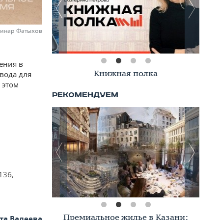
Динар Фатыхов
ения в
Книжная полка
вода для
 этом
13б,
Премиальное жилье в Казани:
та Валеева