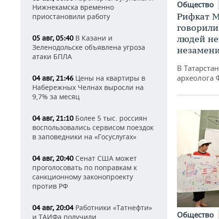
Общество
Нижнекамска временно
Рифкат М
приостановили работу
говорили
людей нет
В Казани и
05 авг, 05:40
Зеленодольске объявлена угроза
незамен
атаки БПЛА
В Татарста
археолога 
Цены на квартиры в
04 авг, 21:46
Набережных Челнах выросли на
9,7% за месяц
Более 5 тыс. россиян
04 авг, 21:10
воспользовались сервисом поездок
в заповедники на «Госуслугах»
Сенат США может
04 авг, 20:40
проголосовать по поправкам к
санкционному законопроекту
против РФ
Работники «Татнефти»
04 авг, 20:04
Общество
и ТАИФа получили