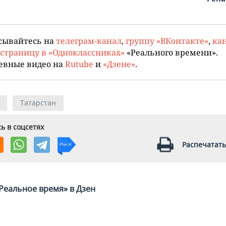
сывайтесь на
телеграм-канал
,
группу «ВКонтакте»
,
кан
страницу в «Одноклассниках»
«Реального времени».
евные видео на
Rutube
и
«Дзене»
.
Татарстан
ь в соцсетях
Распечатать
Реальное время» в Дзен