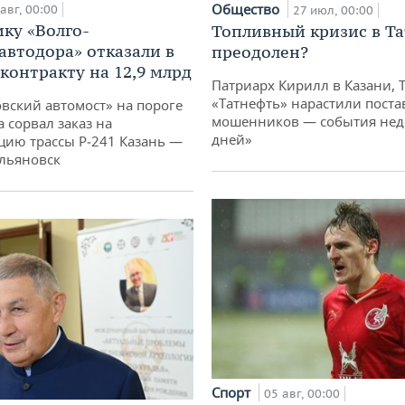
Общество
авг, 00:00
27 июл, 00:00
ку «Волго-
Топливный кризис в Та
автодора» отказали в
преодолен?
 контракту на 12,9 млрд
Патриарх Кирилл в Казани, 
«Татнефть» нарастили поста
овский автомост» на пороге
мошенников — события неде
 сорвал заказ на
дней»
цию трассы Р‑241 Казань —
льяновск
Спорт
05 авг, 00:00