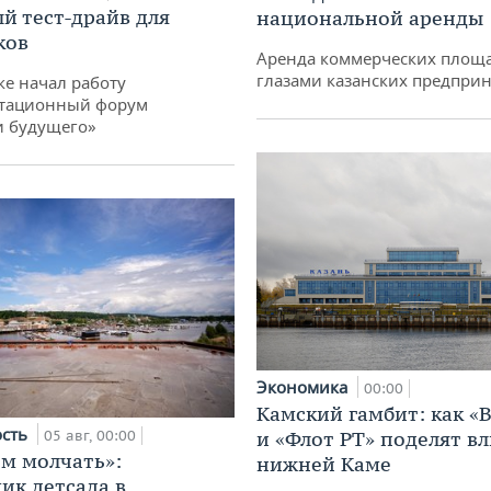
й тест-драйв для
национальной аренды
ков
Аренда коммерческих площ
глазами казанских предпри
ке начал работу
тационный форум
и будущего»
Экономика
00:00
Камский гамбит: как «
ость
05 авг, 00:00
и «Флот РТ» поделят в
м молчать»:
нижней Каме
ик детсада в