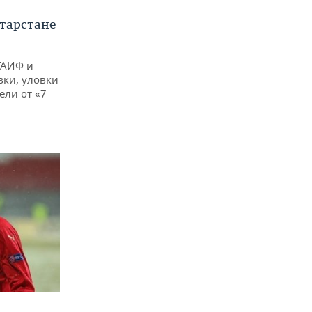
тарстане
ТАИФ и
вки, уловки
ли от «7