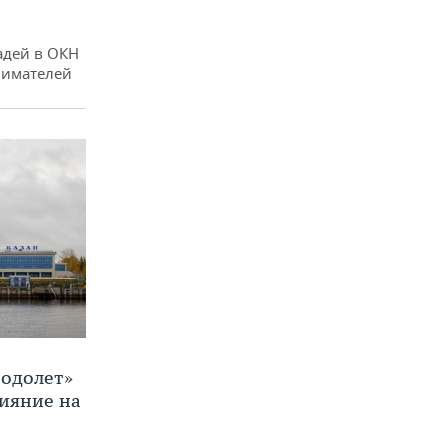
адей в ОКН
нимателей
Водолет»
лияние на