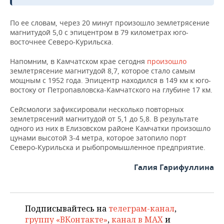
ВОДНЫЕ ВИДЫ СПОРТА
ОБРАЗОВАНИЕ
По ее словам, через 20 минут произошло землетрясение
ХОККЕЙ С МЯЧОМ
ПРОИСШЕСТВИЯ
магнитудой 5,0 с эпицентром в 79 километрах юго-
восточнее Северо-Курильска.
Напомним, в Камчатском крае сегодня
произошло
землетрясение магнитудой 8,7, которое стало самым
мощным с 1952 года. Эпицентр находился в 149 км к юго-
востоку от Петропавловска-Камчатского на глубине 17 км.
Сейсмологи зафиксировали несколько повторных
землетрясений магнитудой от 5,1 до 5,8. В результате
одного из них в Елизовском районе Камчатки произошло
цунами высотой 3-4 метра, которое затопило порт
Северо-Курильска и рыбопромышленное предприятие.
Галия Гарифуллина
Подписывайтесь на
телеграм-канал
,
группу «ВКонтакте»
,
канал в MAX
и