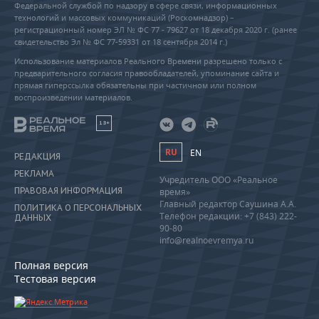
Федеральной службой по надзору в сфере связи, информационных
технологий и массовых коммуникаций (Роскомнадзор) –
регистрационный номер ЭЛ № ФС 77 - 79627 от 18 декабря 2020 г. (ранее
свидетельство Эл № ФС 77-59331 от 18 сентября 2014 г.)
Использование материалов Реального Времени разрешено только с
предварительного согласия правообладателей, упоминание сайта и
прямая гиперссылка обязательны при частичном или полном
воспроизведении материалов.
18+
RU
EN
РЕДАКЦИЯ
РЕКЛАМА
Учредитель ООО «Реальное
ПРАВОВАЯ ИНФОРМАЦИЯ
время»
Главный редактор Саушина А.А.
ПОЛИТИКА О ПЕРСОНАЛЬНЫХ
Телефон редакции: +7 (843) 222-
ДАННЫХ
90-80
info@realnoevremya.ru
Полная версия
Тестовая версия