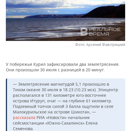
НЕФТЕХИМИЯ
РОЗНИЧНАЯ ТОРГОВЛЯ
НОВОСТИ ТЕХНОЛОГИЙ
МЕРОПРИЯТИЯ
НЕФТЬ
ТРАНСПОРТ
IT
НОВОСТИ МЕРОПРИЯТИЙ
СПОРТ
ОПК
УСЛУГИ
МЕДИА
ВЫЕЗДНАЯ РЕДАКЦИЯ
НОВОСТИ СПОРТА
ОБЩЕСТВО
ЭНЕРГЕТИКА
Фото: Арсений Фавстрицкий
ТЕЛЕКОММУНИКАЦИИ
БИЗНЕС-БРАНЧИ
ФУТБОЛ
НОВОСТИ ОБЩЕСТВА
ФОТОГАЛЕРЕЯ
У побережья Курил зафиксировали два землетрясения.
ONLINE-КОНФЕРЕНЦИИ
ХОККЕЙ
ВЛАСТЬ
СЮЖЕТЫ
Они произошли 30 июля с разницей в 20 минут.
ОТКРЫТАЯ ЛЕКЦИЯ
БАСКЕТБОЛ
ИНФРАСТРУКТУРА
СПРАВОЧНИК
— Землетрясение магнитудой 5,1 произошло в
Тихом океане 30 июля в 18.23 (10.23 мск). Эпицентр
ВОЛЕЙБОЛ
ИСТОРИЯ
СПИСОК ПЕРСОН
ПОЛНАЯ ВЕРСИЯ
располагался в 131 километре юго-восточнее
острова Итуруп, очаг — на глубине 61 километр.
КИБЕРСПОРТ
КУЛЬТУРА
СПИСОК КОМПАНИЙ
Подземный толчок силой 3 балла ощутили в селе
Малокурильское на острове Шикотан, —
рассказала
РИА «Новости» начальник
ФИГУРНОЕ КАТАНИЕ
МЕДИЦИНА
сейсмостанции «Южно-Сахалинск» Елена
Семенова.