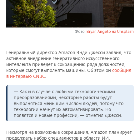
НЕФТЕХИМИЯ
РОЗНИЧНАЯ ТОРГОВЛЯ
НОВОСТИ ТЕХНОЛОГИЙ
МЕРОПРИЯТИЯ
НЕФТЬ
ТРАНСПОРТ
IT
НОВОСТИ МЕРОПРИЯТИЙ
СПОРТ
ОПК
Фото:
Bryan Angelo на Unsplash
УСЛУГИ
МЕДИА
ВЫЕЗДНАЯ РЕДАКЦИЯ
НОВОСТИ СПОРТА
ОБЩЕСТВО
ЭНЕРГЕТИКА
Генеральный директор Amazon Энди Джесси заявил, что
ТЕЛЕКОММУНИКАЦИИ
БИЗНЕС-БРАНЧИ
ФУТБОЛ
НОВОСТИ ОБЩЕСТВА
ФОТОГАЛЕРЕЯ
активное внедрение генеративного искусственного
интеллекта приведет к сокращению ряда должностей,
ONLINE-КОНФЕРЕНЦИИ
ХОККЕЙ
ВЛАСТЬ
СЮЖЕТЫ
которые смогут выполнять машины. Об этом он
сообщил
в интервью CNBC
.
ОТКРЫТАЯ ЛЕКЦИЯ
БАСКЕТБОЛ
ИНФРАСТРУКТУРА
СПРАВОЧНИК
— Как и в случае с любыми технологическими
преобразованиями, некоторые работы будут
ВОЛЕЙБОЛ
ИСТОРИЯ
СПИСОК ПЕРСОН
ПОЛНАЯ ВЕРСИЯ
выполняться меньшим числом людей, потому что
технологии начнут их автоматизировать. Но
КИБЕРСПОРТ
КУЛЬТУРА
СПИСОК КОМПАНИЙ
появятся и новые профессии, — отметил Джесси.
ФИГУРНОЕ КАТАНИЕ
МЕДИЦИНА
Несмотря на возможные сокращения, Amazon планирует
продолжать набор специалистов в области ИИ,