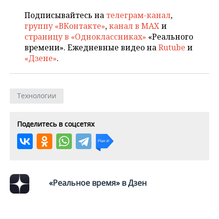
ВОДНЫЕ ВИДЫ СПОРТА
ОБРАЗОВАНИЕ
Подписывайтесь на
телеграм-канал
,
ХОККЕЙ С МЯЧОМ
ПРОИСШЕСТВИЯ
группу «ВКонтакте»
,
канал в MAX
и
страницу в «Одноклассниках»
«Реального
времени». Ежедневные видео на
Rutube
и
«Дзене»
.
Технологии
Поделитесь в соцсетях
«Реальное время» в Дзен