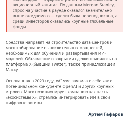
НЕФТЕХИМИЯ
акционерный капитал. По данным Morgan Stanley,
спрос на участие в раунде оказался значительно
РОЗНИЧНАЯ ТОРГОВЛЯ
НОВОСТИ ТЕХНОЛОГИЙ
МЕРОПРИЯТИЯ
НЕФТЬ
выше ожидаемого — сделка была переподписана, а
среди инвесторов оказались крупные глобальные
ТРАНСПОРТ
IT
НОВОСТИ МЕРОПРИЯТИЙ
СПОРТ
фонды.
ОПК
УСЛУГИ
МЕДИА
ВЫЕЗДНАЯ РЕДАКЦИЯ
НОВОСТИ СПОРТА
ОБЩЕСТВО
ЭНЕРГЕТИКА
Средства направят на строительство дата-центров и
масштабирование вычислительных мощностей,
ТЕЛЕКОММУНИКАЦИИ
БИЗНЕС-БРАНЧИ
ФУТБОЛ
НОВОСТИ ОБЩЕСТВА
ФОТОГАЛЕРЕЯ
необходимых для обучения и развертывания ИИ-
моделей. Объявление о закрытии сделки появилось на
ONLINE-КОНФЕРЕНЦИИ
ХОККЕЙ
ВЛАСТЬ
СЮЖЕТЫ
платформе X (бывший Twitter), также принадлежащей
Маску.
ОТКРЫТАЯ ЛЕКЦИЯ
БАСКЕТБОЛ
ИНФРАСТРУКТУРА
СПРАВОЧНИК
Основанная в 2023 году, xAI уже заявила о себе как о
потенциальном конкуренте OpenAI и других крупных
ВОЛЕЙБОЛ
ИСТОРИЯ
СПИСОК ПЕРСОН
ПОЛНАЯ ВЕРСИЯ
игроков. Маск позиционирует компанию как часть
«экосистемы X», стремясь интегрировать ИИ в свои
цифровые активы.
КИБЕРСПОРТ
КУЛЬТУРА
СПИСОК КОМПАНИЙ
Артем Гафаров
ФИГУРНОЕ КАТАНИЕ
МЕДИЦИНА