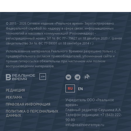
© 2015 - 2026 Сетевое издание «Реальное время» Зарегистрировано
Федеральной службой по надзору в сфере связи, информационных
технологий и массовых коммуникаций (Роскомнадзор) –
регистрационный номер ЭЛ № ФС 77 - 79627 от 18 декабря 2020 г. (ранее
свидетельство Эл № ФС 77-59331 от 18 сентября 2014 г.)
Использование материалов Реального Времени разрешено только с
предварительного согласия правообладателей, упоминание сайта и
прямая гиперссылка обязательны при частичном или полном
воспроизведении материалов.
18+
RU
EN
РЕДАКЦИЯ
РЕКЛАМА
Учредитель ООО «Реальное
ПРАВОВАЯ ИНФОРМАЦИЯ
время»
Главный редактор Саушина А.А.
ПОЛИТИКА О ПЕРСОНАЛЬНЫХ
Телефон редакции: +7 (843) 222-
ДАННЫХ
90-80
info@realnoevremya.ru