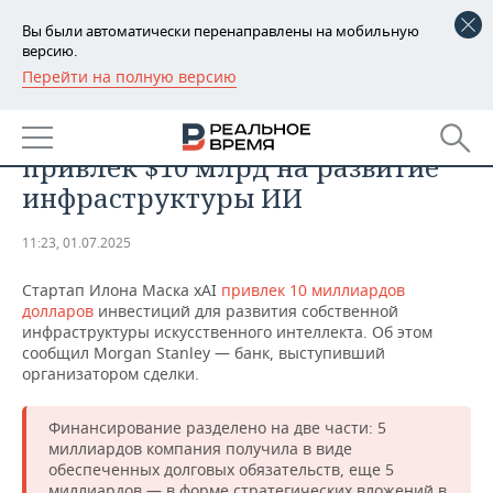
Вы были автоматически перенаправлены на мобильную
версию.
Перейти на полную версию
РЕГИОНЫ
ТЕХНОЛОГИИ
Стартап Илона Маска xAI
БАШКОРТОСТАН
НОВОСТИ
привлек $10 млрд на развитие
ТАТАРСТАН
АНАЛИТИКА
инфраструктуры ИИ
УДМУРТИЯ
НОВОСТИ АНАЛИТИКИ
ЭКОНОМИКА
11:23, 01.07.2025
ДЕКЛАРАЦИИ О ДОХОДАХ
НОВОСТИ ЭКОНОМИКИ
ПРОМЫШЛЕННОСТЬ
Стартап Илона Маска xAI
привлек 10 миллиардов
долларов
инвестиций для развития собственной
КОРОЛИ ГОСЗАКАЗА ПФО
ФИНАНСЫ
НОВОСТИ
НЕДВИЖИМОСТЬ
инфраструктуры искусственного интеллекта. Об этом
ПРОМЫШЛЕННОСТИ
сообщил Morgan Stanley — банк, выступивший
организатором сделки.
ВУЗЫ ТАТАРСТАНА
БАНКИ
НОВОСТИ НЕДВИЖИМОСТИ
АВТО
АГРОПРОМ
Финансирование разделено на две части: 5
КОМУ ПРИНАДЛЕЖАТ
БЮДЖЕТ
НОВОСТИ АВТО
БИЗНЕС
ТОРГОВЫЕ ЦЕНТРЫ
МАШИНОСТРОЕНИЕ
миллиардов компания получила в виде
ТАТАРСТАНА
обеспеченных долговых обязательств, еще 5
ИНВЕСТИЦИИ
НОВОСТИ БИЗНЕСА
ТЕХНОЛОГИИ
миллиардов — в форме стратегических вложений в