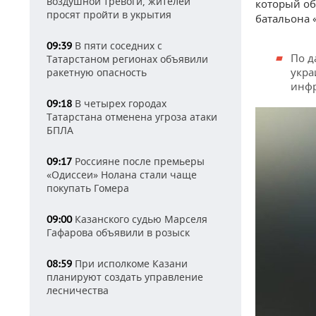
воздушной тревоги, жителей
который об
просят пройти в укрытия
батальона 
В пяти соседних с
09:39
По д
Татарстаном регионах объявили
укра
ракетную опасность
инфр
В четырех городах
09:18
Татарстана отменена угроза атаки
БПЛА
Россияне после премьеры
09:17
«Одиссеи» Нолана стали чаще
покупать Гомера
Казанского судью Марселя
09:00
Гафарова объявили в розыск
При исполкоме Казани
08:59
планируют создать управление
лесничества