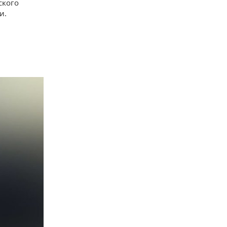
ского
и.