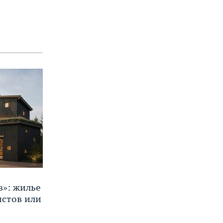
в»: жилье
истов или