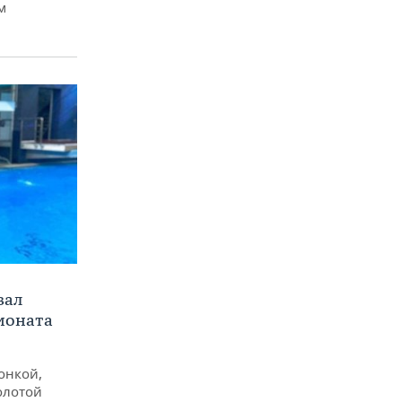
м
вал
ионата
онкой,
олотой