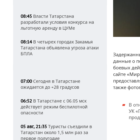
Власти Татарстана
08:45
разработали условия конкурса на
льготную аренду в ЦУМе
В четырех городах Закамья
08:14
Татарстана объявлена угроза атаки
БПЛА
Задержанны
данные о п
боевых дей
сайте «Мир
предоставл
Сегодня в Татарстане
07:00
также фото
ожидается до +28 градусов
В Татарстане с 06.05 мск
06:52
В от
действует режим беспилотной
УК «
опасности
прод
Туристы съездили в
05 авг, 21:35
Татарстан около 1,5 млн раз за
первое полугодие