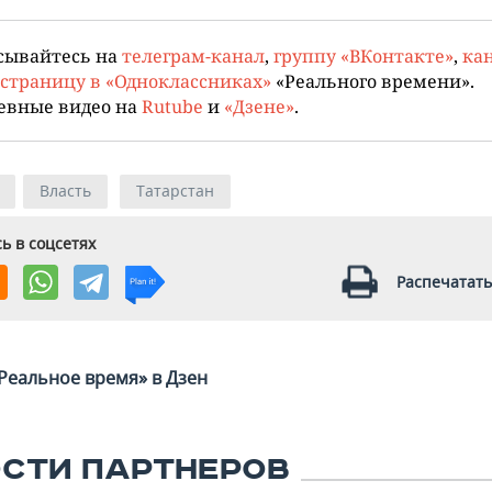
сывайтесь на
телеграм-канал
,
группу «ВКонтакте»
,
кан
страницу в «Одноклассниках»
«Реального времени».
евные видео на
Rutube
и
«Дзене»
.
Власть
Татарстан
ь в соцсетях
Распечатать
Реальное время» в Дзен
СТИ ПАРТНЕРОВ