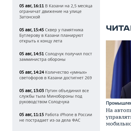
В Казани на 2,5 месяца
05 авг, 16:11
ограничат движение на улице
Затонской
ЧИТА
Сквер у памятника
05 авг, 15:45
Бутлерову в Казани планируют
открыть к концу лета
Солодчук получил пост
05 авг, 14:51
замминистра обороны
Количество «умных»
05 авг, 14:24
светофоров в Казани достигнет 269
Путин объединил все
05 авг, 13:03
службы тыла Минобороны под
руководством Солодчука
Промышле
На автоп
Работа iPhone в России
05 авг, 11:15
управлят
не пострадает из-за дела ФАС
мобильн