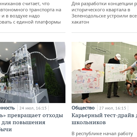
ниханов считает, что
Для разработки концепции 
втономного транспорта на
исторического квартала в
 и в воздухе надо
Зеленодольске устроили вс
овать с единой платформы
хакатон
нность
Общество
24 июл, 16:15
27 июл, 16:15
ь» превращает отходы
Карьерный тест-драйв 
т для повышения
школьников
бычи
В республике начал работу