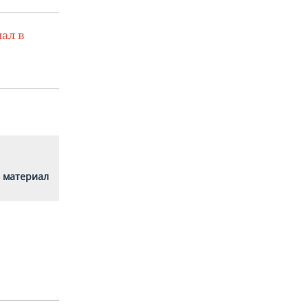
ал в
 материал