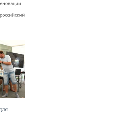
реновации
ероссийский
для