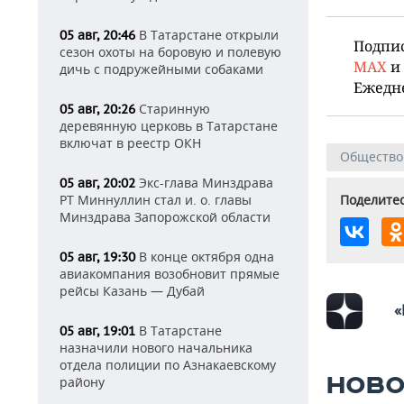
В Татарстане открыли
05 авг, 20:46
Подпи
сезон охоты на боровую и полевую
MAX
и
дичь с подружейными собаками
Ежедн
Старинную
05 авг, 20:26
деревянную церковь в Татарстане
включат в реестр ОКН
Общество
Экс-глава Минздрава
05 авг, 20:02
Поделитес
РТ Миннуллин стал и. о. главы
Минздрава Запорожской области
В конце октября одна
05 авг, 19:30
авиакомпания возобновит прямые
рейсы Казань — Дубай
«
В Татарстане
05 авг, 19:01
назначили нового начальника
отдела полиции по Азнакаевскому
НОВО
району