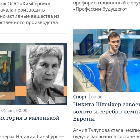
профориентационный фору
тях ООО «ХимСервис»
«Профессии будущего»
ачала производить
но-активные вещества из
бственного производства
Спорт
00:00
Никита Шлейхер завое
01 авг, 00:00
золото и серебро чемп
история в маленькой
Европы
Агния Тулупова стала чемпи
вчера» Наталии Гинзбург —
будучи запасной в составе з