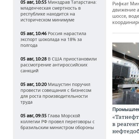
Минздрав Татарстана:
05 авг, 10:55
Рифкат Мин
младенческая смертность в
движение а
республике находится на
шоссе, воде
историческом минимуме
координир
Россия нарастила
05 авг, 10:46
экспорт шоколада на 18% за
полгода
В США приостановили
05 авг, 10:28
рассмотрение антироссийских
санкций
Мишустин поручил
05 авг, 10:20
провести совещания с бизнесом
для роста производительности
труда
Промышле
Глава Морской
05 авг, 09:35
«Татнефт
коллегии РФ провел переговоры с
в реаген
бразильским министром обороны
нефтедо