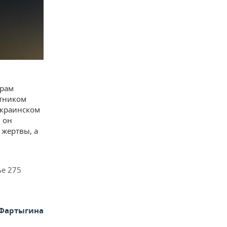
орам
стником
украинском
 он
жертвы, а
ье 275
 Фартыгина