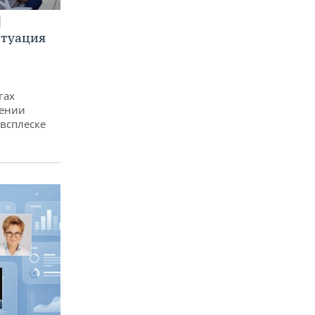
итуация
гах
дении
всплеске