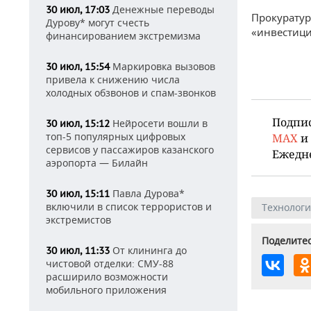
Денежные переводы
30 июл, 17:03
Прокуратур
Дурову* могут счесть
«инвестици
финансированием экстремизма
Маркировка вызовов
30 июл, 15:54
привела к снижению числа
холодных обзвонов и спам-звонков
Подпи
Нейросети вошли в
30 июл, 15:12
топ-5 популярных цифровых
MAX
и
сервисов у пассажиров казанского
Ежедн
аэропорта — Билайн
Павла Дурова*
30 июл, 15:11
включили в список террористов и
Технолог
экстремистов
Поделитес
От клининга до
30 июл, 11:33
чистовой отделки: СМУ-88
расширило возможности
мобильного приложения