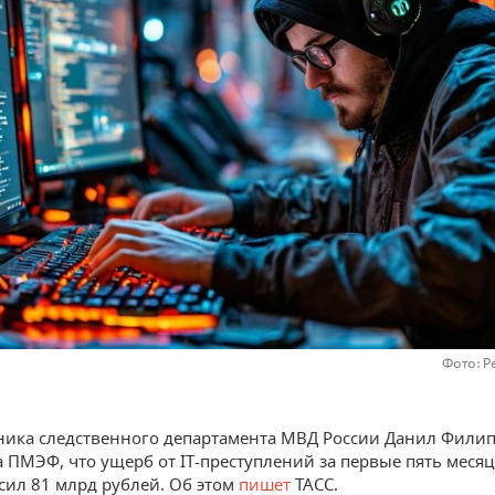
Фото: Р
ика следственного департамента МВД России Данил Фили
 ПМЭФ, что ущерб от IT-преступлений за первые пять месяц
сил 81 млрд рублей. Об этом
пишет
ТАСС.