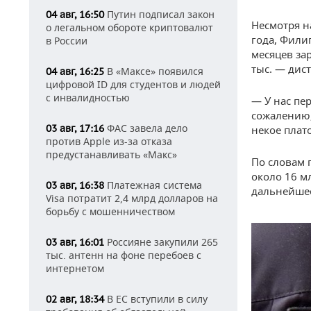
Путин подписал закон
04 авг, 16:50
Несмотря н
о легальном обороте криптовалют
года, Фили
в России
месяцев за
тыс. — дис
В «Максе» появился
04 авг, 16:25
цифровой ID для студентов и людей
с инвалидностью
— У нас пе
сожалению,
ФАС завела дело
03 авг, 17:16
некое плат
против Apple из-за отказа
предустанавливать «Макс»
По словам 
около 16 м
Платежная система
03 авг, 16:38
дальнейшее
Visa потратит 2,4 млрд долларов на
борьбу с мошенничеством
Россияне закупили 265
03 авг, 16:01
тыс. антенн на фоне перебоев с
интернетом
В ЕС вступили в силу
02 авг, 18:34