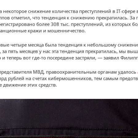
а некоторое снижение количества преступлений в IT-сфере 
ппов отметил, что тенденция к снижению прекратилась. За 
регистрировано более 308 тыс. преступлений, из которых бо
танционные кражи и мошенничество.
рвые четыре месяца была тенденция к небольшому снижению
 за пять месяцев у нас эта тенденция прекратилась, мы вы
о и теперь вот где-то посередине застряли, — заявил Филип
представителя МВД, правоохранительным органам удалось
лрд рублей на счетах кибермошенников, тем самым предот
 движение этих средств.