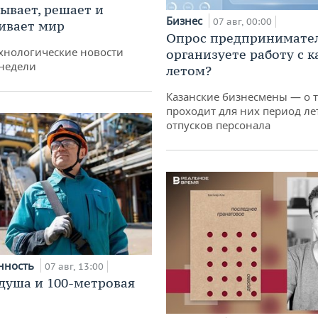
ывает, решает и
Бизнес
07 авг, 00:00
ивает мир
Опрос предпринимател
хнологические новости
организуете работу с 
недели
летом?
Казанские бизнесмены — о т
проходит для них период ле
отпусков персонала
нность
07 авг, 13:00
душа и 100-метровая