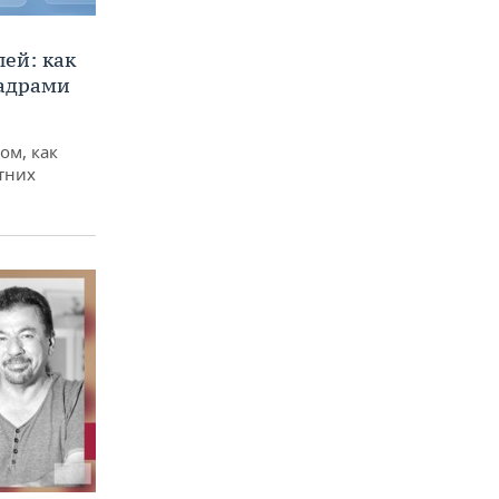
ей: как
кадрами
ом, как
тних