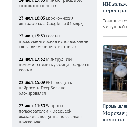
Минюст расширил
24 июл, 17:33
ИИ взлам
список иноагентов
перестра
Еврокомиссия
23 июл, 18:03
Главные те
оштрафовала Google на $1 млрд
минувшей 
Росстат
23 июл, 15:30
прокомментировал использование
слова «изменение» в отчетах
Минтруд: ИИ
22 июл, 17:32
поможет снизить дефицит кадров в
России
РКН: доступ к
22 июл, 15:09
нейросети DeepSeek не
блокировался
Запросы
Промышле
22 июл, 11:50
пользователей к DeepSeek
Морская 
оказались доступны по ссылке в
колонна
поисковике