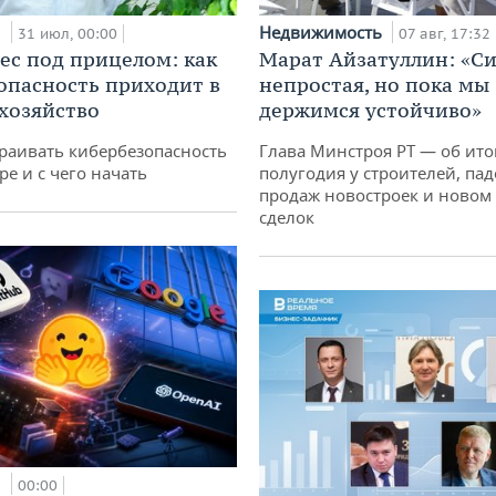
и
Недвижимость
31 июл, 00:00
07 авг, 17:32
ес под прицелом: как
Марат Айзатуллин: «С
опасность приходит в
непростая, но пока мы
 хозяйство
держимся устойчиво»
раивать кибербезопасность
Глава Минстроя РТ — об ито
ре и с чего начать
полугодия у строителей, па
продаж новостроек и новом 
сделок
и
00:00