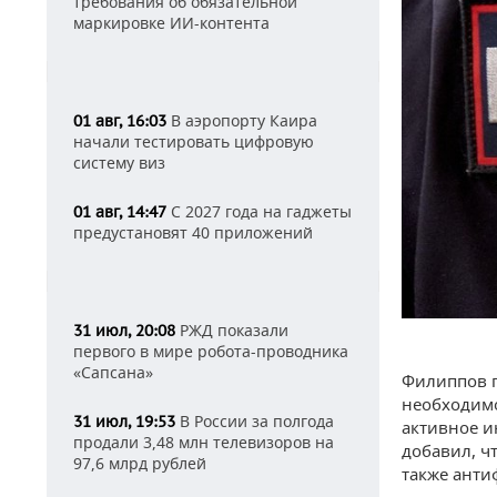
требования об обязательной
маркировке ИИ-контента
В аэропорту Каира
01 авг, 16:03
начали тестировать цифровую
систему виз
С 2027 года на гаджеты
01 авг, 14:47
предустановят 40 приложений
РЖД показали
31 июл, 20:08
первого в мире робота-проводника
«Сапсана»
Филиппов п
необходимо
В России за полгода
31 июл, 19:53
активное и
продали 3,48 млн телевизоров на
добавил, ч
97,6 млрд рублей
также анти