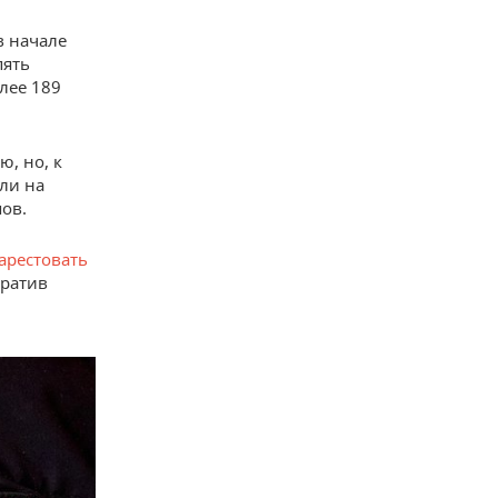
в начале
пять
лее 189
, но, к
шли на
пов.
арестовать
вратив