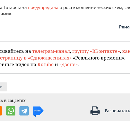
а Татарстана
предупредила
о росте мошеннических схем, св
ями».
Рена
сывайтесь на
телеграм-канал
,
группу «ВКонтакте»
,
кан
страницу в «Одноклассниках»
«Реального времени».
евные видео на
Rutube
и
«Дзене»
.
ии
ь в соцсетях
Распечатать