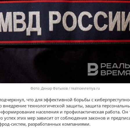
Динар Фатыхов / realnoevremya.ru
одчеркнул, что для эффективной борьбы с киберпреступн
 внедрение технологической защиты, защита персональны
нформирование населения и профилактическая работа. Он 
то успех этих мер зависит от соблюдения законов и предпис
фрод-систем, разработанных компаниями.