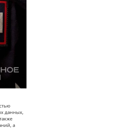
остью
х данных,
также
аний, а