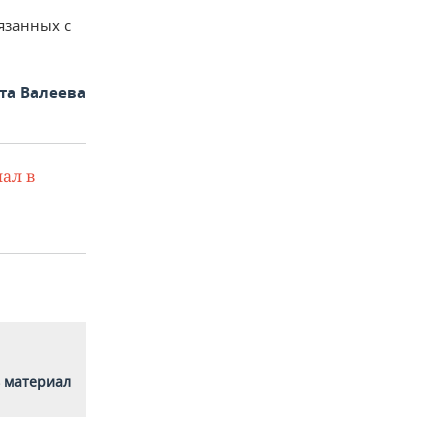
язанных с
та Валеева
ал в
 материал