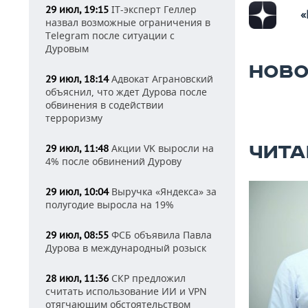
IT-эксперт Геллер
29 июл, 19:15
«
назвал возможные ограничения в
Telegram после ситуации с
Дуровым
НОВО
Адвокат Аграновский
29 июл, 18:14
объяснил, что ждет Дурова после
обвинения в содействии
терроризму
ЧИТА
Акции VK выросли на
29 июл, 11:48
4% после обвинений Дурову
Выручка «Яндекса» за
29 июл, 10:04
полугодие выросла на 19%
ФСБ объявила Павла
29 июл, 08:55
Дурова в международный розыск
СКР предложил
28 июл, 11:36
считать использование ИИ и VPN
отягчающим обстоятельством