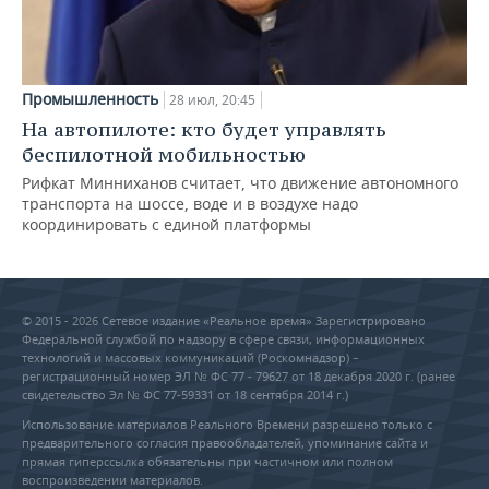
Промышленность
28 июл, 20:45
На автопилоте: кто будет управлять
беспилотной мобильностью
Рифкат Минниханов считает, что движение автономного
транспорта на шоссе, воде и в воздухе надо
координировать с единой платформы
© 2015 - 2026 Сетевое издание «Реальное время» Зарегистрировано
Федеральной службой по надзору в сфере связи, информационных
технологий и массовых коммуникаций (Роскомнадзор) –
регистрационный номер ЭЛ № ФС 77 - 79627 от 18 декабря 2020 г. (ранее
свидетельство Эл № ФС 77-59331 от 18 сентября 2014 г.)
Использование материалов Реального Времени разрешено только с
предварительного согласия правообладателей, упоминание сайта и
прямая гиперссылка обязательны при частичном или полном
воспроизведении материалов.