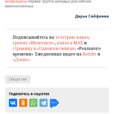
ВОДНЫЕ ВИДЫ СПОРТА
ОБРАЗОВАНИЕ
возвращена
первая группа молодых российских
военнопленных.
ХОККЕЙ С МЯЧОМ
ПРОИСШЕСТВИЯ
Дарья Сайфиева
Подписывайтесь на
телеграм-канал
,
группу «ВКонтакте»
,
канал в MAX
и
страницу в «Одноклассниках»
«Реального
времени». Ежедневные видео на
Rutube
и
«Дзене»
.
Общество
Поделитесь в соцсетях