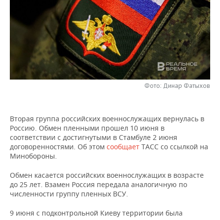
НЕФТЕХИМИЯ
РОЗНИЧНАЯ ТОРГОВЛЯ
НОВОСТИ ТЕХНОЛОГИЙ
МЕРОПРИЯТИЯ
НЕФТЬ
ТРАНСПОРТ
IT
НОВОСТИ МЕРОПРИЯТИЙ
СПОРТ
ОПК
УСЛУГИ
МЕДИА
ВЫЕЗДНАЯ РЕДАКЦИЯ
НОВОСТИ СПОРТА
ОБЩЕСТВО
ЭНЕРГЕТИКА
ТЕЛЕКОММУНИКАЦИИ
БИЗНЕС-БРАНЧИ
ФУТБОЛ
НОВОСТИ ОБЩЕСТВА
ФОТОГАЛЕРЕЯ
Фото: Динар Фатыхов
ONLINE-КОНФЕРЕНЦИИ
ХОККЕЙ
ВЛАСТЬ
СЮЖЕТЫ
Вторая группа российских военнослужащих вернулась в
Россию. Обмен пленными прошел 10 июня в
ОТКРЫТАЯ ЛЕКЦИЯ
БАСКЕТБОЛ
ИНФРАСТРУКТУРА
СПРАВОЧНИК
соответствии с достигнутыми в Стамбуле 2 июня
договоренностями. Об этом
сообщает
ТАСС со ссылкой на
ВОЛЕЙБОЛ
ИСТОРИЯ
СПИСОК ПЕРСОН
ПОЛНАЯ ВЕРСИЯ
Минобороны.
Обмен касается российских военнослужащих в возрасте
КИБЕРСПОРТ
КУЛЬТУРА
СПИСОК КОМПАНИЙ
до 25 лет. Взамен Россия передала аналогичную по
численности группу пленных ВСУ.
ФИГУРНОЕ КАТАНИЕ
МЕДИЦИНА
9 июня с подконтрольной Киеву территории была