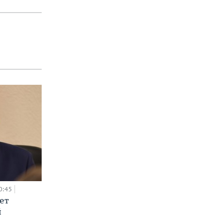
0:45
ет
й