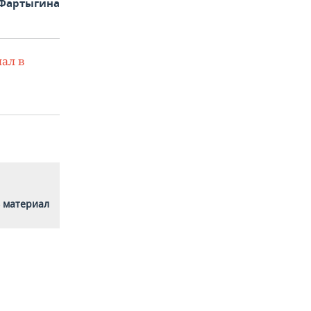
 Фартыгина
ал в
 материал