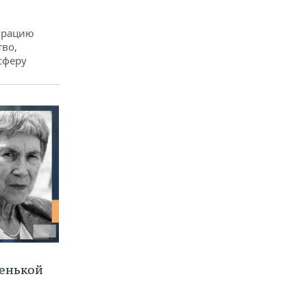
еграцию
тво,
сферу
ленькой