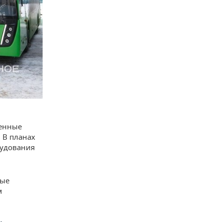
венные
. В планах
рудования
вые
м