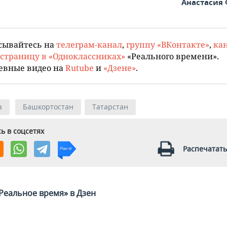
Анастасия
сывайтесь на
телеграм-канал
,
группу «ВКонтакте»
,
кан
страницу в «Одноклассниках»
«Реального времени».
евные видео на
Rutube
и
«Дзене»
.
а
Башкортостан
Татарстан
ь в соцсетях
Распечатать
Реальное время» в Дзен