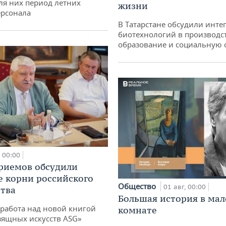
ля них период летних
жизни
ерсонала
В Татарстане обсудили инт
биотехнологий в производс
образование и социальную 
00:00
риемов обсудили
е корни российского
Общество
01 авг, 00:00
тва
Большая история в ма
работа над новой книгой
комнате
зящных искусств ASG»