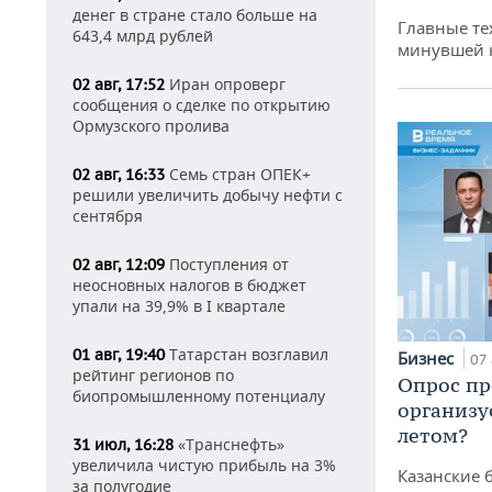
денег в стране стало больше на
Главные те
643,4 млрд рублей
минувшей 
Иран опроверг
02 авг, 17:52
сообщения о сделке по открытию
Ормузского пролива
Семь стран ОПЕК+
02 авг, 16:33
решили увеличить добычу нефти с
сентября
Поступления от
02 авг, 12:09
неосновных налогов в бюджет
упали на 39,9% в I квартале
Татарстан возглавил
01 авг, 19:40
Бизнес
07 
рейтинг регионов по
Опрос пр
биопромышленному потенциалу
организу
летом?
«Транснефть»
31 июл, 16:28
увеличила чистую прибыль на 3%
Казанские 
за полугодие