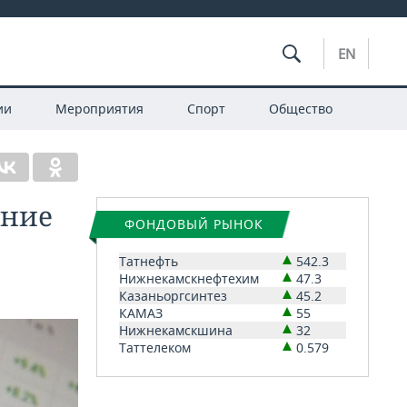
EN
ии
Мероприятия
Спорт
Общество
ение
ФОНДОВЫЙ РЫНОК
Татнефть
542.3
Нижнекамскнефтехим
47.3
Казаньоргсинтез
45.2
КАМАЗ
55
Нижнекамскшина
32
Таттелеком
0.579