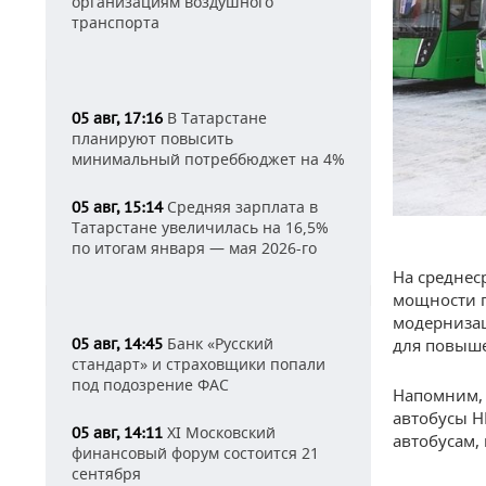
организациям воздушного
транспорта
В Татарстане
05 авг, 17:16
планируют повысить
минимальный потреббюджет на 4%
Средняя зарплата в
05 авг, 15:14
Татарстане увеличилась на 16,5%
по итогам января — мая 2026-го
На среднес
мощности п
модернизац
Банк «Русский
для повыше
05 авг, 14:45
стандарт» и страховщики попали
под подозрение ФАС
Напомним, 
автобусы Н
XI Московский
05 авг, 14:11
автобусам,
финансовый форум состоится 21
сентября