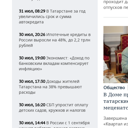
проходит д
отпусков п
В Татарстане за год
31 июл, 08:29
увеличились срок и сумма
автокредита
Ипотечные кредиты в
30 июл, 20:26
России выросли на 48%, до 2,2 трлн
рублей
Экономист: «Доход по
30 июл, 19:00
банковским вкладам компенсирует
инфляцию»
Доходы жителей
30 июл, 17:30
Татарстана на 38% превышают
Общество
расходы
В Доме п
татарски
СБП упростит оплату
30 июл, 16:20
меценатс
детских садов, кружков и налогов
Завершена 
В России с 1 сентября
30 июл, 14:44
«Квартал и