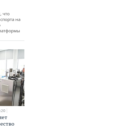
, что
спорта на
о
платформы
:20
яет
ество