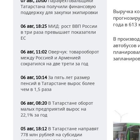
Парафехтовальщики
07 авг, 10:00
Татарстана получили финансовую
Выручка ко
поддержку для закупки экипировки
прогнозиру
года в 613 
МИД: рост ВВП России
06 авг, 18:25
в три раза превышает показатели
ЕС
В производ
автобусов и
Оверчук: товарооборот
планировал
06 авг, 11:02
между Россией и Арменией
запланиров
сократился на две трети за год
За пять лет размер
06 авг, 10:14
пенсий в Татарстане вырос более
чем в 1,5 раза
В Татарстане оборот
06 авг, 08:20
малых предприятий вырос на
22,1% за год
В Татарстане направят
05 авг, 18:12
778 млн рублей на субсидии