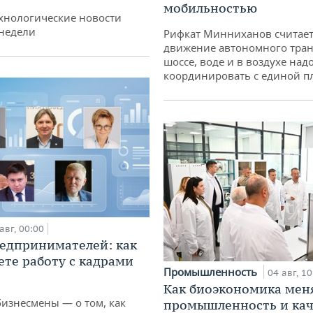
мобильностью
хнологические новости
недели
Рифкат Минниханов считает
движение автономного тран
шоссе, воде и в воздухе над
координировать с единой 
авг, 00:00
едпринимателей: как
ете работу с кадрами
Промышленность
04 авг, 10
Как биоэкономика мен
бизнесмены — о том, как
промышленность и кач