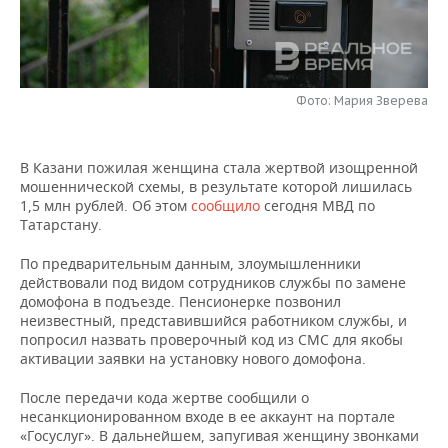
НЕФТЕХИМИЯ
РОЗНИЧНАЯ ТОРГОВЛЯ
НОВОСТИ ТЕХНОЛОГИЙ
МЕРОПРИЯТИЯ
НЕФТЬ
ТРАНСПОРТ
IT
НОВОСТИ МЕРОПРИЯТИЙ
СПОРТ
ОПК
Фото: Мария Зверева
УСЛУГИ
МЕДИА
ВЫЕЗДНАЯ РЕДАКЦИЯ
НОВОСТИ СПОРТА
ОБЩЕСТВО
ЭНЕРГЕТИКА
В Казани пожилая женщина стала жертвой изощренной
ТЕЛЕКОММУНИКАЦИИ
БИЗНЕС-БРАНЧИ
ФУТБОЛ
НОВОСТИ ОБЩЕСТВА
ФОТОГАЛЕРЕЯ
мошеннической схемы, в результате которой лишилась
1,5 млн рублей. Об этом
сообщило
сегодня МВД по
ONLINE-КОНФЕРЕНЦИИ
ХОККЕЙ
ВЛАСТЬ
СЮЖЕТЫ
Татарстану.
По предварительным данным, злоумышленники
ОТКРЫТАЯ ЛЕКЦИЯ
БАСКЕТБОЛ
ИНФРАСТРУКТУРА
СПРАВОЧНИК
действовали под видом сотрудников службы по замене
домофона в подъезде. Пенсионерке позвонил
ВОЛЕЙБОЛ
ИСТОРИЯ
СПИСОК ПЕРСОН
ПОЛНАЯ ВЕРСИЯ
неизвестный, представившийся работником службы, и
попросил назвать проверочный код из СМС для якобы
активации заявки на установку нового домофона.
КИБЕРСПОРТ
КУЛЬТУРА
СПИСОК КОМПАНИЙ
После передачи кода жертве сообщили о
ФИГУРНОЕ КАТАНИЕ
МЕДИЦИНА
несанкционированном входе в ее аккаунт на портале
«Госуслуг». В дальнейшем, запугивая женщину звонками