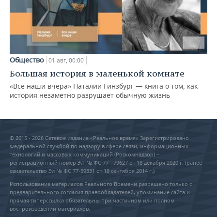
Общество
01 авг, 00:00
Большая история в маленькой комнате
«Все наши вчера» Наталии Гинзбург — книга о том, как
история незаметно разрушает обычную жизнь
© 2015 - 2026 Сетевое издание «Реальное время» Зарегистрировано
Федеральной службой по надзору в сфере связи, информационных
технологий и массовых коммуникаций (Роскомнадзор) –
регистрационный номер ЭЛ № ФС 77 - 79627 от 18 декабря 2020 г. (ранее
свидетельство Эл № ФС 77-59331 от 18 сентября 2014 г.)
Использование материалов Реального Времени разрешено только с
предварительного согласия правообладателей, упоминание сайта и
прямая гиперссылка обязательны при частичном или полном
воспроизведении материалов.