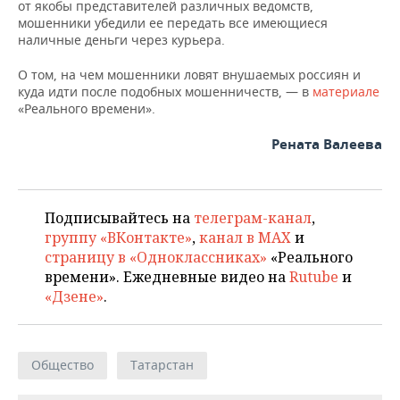
ВОДНЫЕ ВИДЫ СПОРТА
ОБРАЗОВАНИЕ
от якобы представителей различных ведомств,
мошенники убедили ее передать все имеющиеся
наличные деньги через курьера.
ХОККЕЙ С МЯЧОМ
ПРОИСШЕСТВИЯ
О том, на чем мошенники ловят внушаемых россиян и
куда идти после подобных мошенничеств, — в
материале
«Реального времени».
Рената Валеева
Подписывайтесь на
телеграм-канал
,
группу «ВКонтакте»
,
канал в MAX
и
страницу в «Одноклассниках»
«Реального
времени». Ежедневные видео на
Rutube
и
«Дзене»
.
Общество
Татарстан