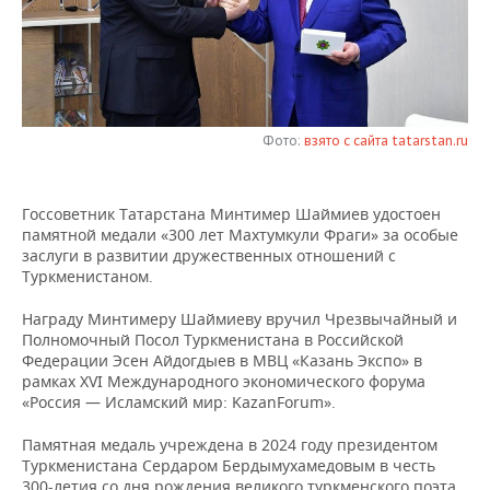
НЕФТЕХИМИЯ
РОЗНИЧНАЯ ТОРГОВЛЯ
НОВОСТИ ТЕХНОЛОГИЙ
МЕРОПРИЯТИЯ
НЕФТЬ
ТРАНСПОРТ
IT
НОВОСТИ МЕРОПРИЯТИЙ
СПОРТ
ОПК
УСЛУГИ
МЕДИА
ВЫЕЗДНАЯ РЕДАКЦИЯ
НОВОСТИ СПОРТА
ОБЩЕСТВО
Фото:
взято с сайта tatarstan.ru
ЭНЕРГЕТИКА
ТЕЛЕКОММУНИКАЦИИ
БИЗНЕС-БРАНЧИ
ФУТБОЛ
НОВОСТИ ОБЩЕСТВА
ФОТОГАЛЕРЕЯ
Госсоветник Татарстана Минтимер Шаймиев удостоен
памятной медали «300 лет Махтумкули Фраги» за особые
ONLINE-КОНФЕРЕНЦИИ
ХОККЕЙ
ВЛАСТЬ
СЮЖЕТЫ
заслуги в развитии дружественных отношений с
Туркменистаном.
ОТКРЫТАЯ ЛЕКЦИЯ
БАСКЕТБОЛ
ИНФРАСТРУКТУРА
СПРАВОЧНИК
Награду Минтимеру Шаймиеву вручил Чрезвычайный и
Полномочный Посол Туркменистана в Российской
ВОЛЕЙБОЛ
ИСТОРИЯ
СПИСОК ПЕРСОН
ПОЛНАЯ ВЕРСИЯ
Федерации Эсен Айдогдыев в МВЦ «Казань Экспо» в
рамках XVI Международного экономического форума
КИБЕРСПОРТ
КУЛЬТУРА
СПИСОК КОМПАНИЙ
«Россия — Исламский мир: KazanForum».
ФИГУРНОЕ КАТАНИЕ
МЕДИЦИНА
Памятная медаль учреждена в 2024 году президентом
Туркменистана Сердаром Бердымухамедовым в честь
300-летия со дня рождения великого туркменского поэта