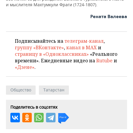
ВОДНЫЕ ВИДЫ СПОРТА
ОБРАЗОВАНИЕ
и мыслителя Махтумкули Фраги (1724-1807).
ХОККЕЙ С МЯЧОМ
ПРОИСШЕСТВИЯ
Рената Валеева
Подписывайтесь на
телеграм-канал
,
группу «ВКонтакте»
,
канал в MAX
и
страницу в «Одноклассниках»
«Реального
времени». Ежедневные видео на
Rutube
и
«Дзене»
.
Общество
Татарстан
Поделитесь в соцсетях