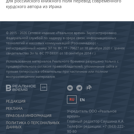
для российского книжного поля перевод современного
курдского автора из Ирака
© 2015 - 2026 Сетевое издание «Реальное время» Зарегистрировано
Федеральной службой по надзору в сфере связи, информационных
технологий и массовых коммуникаций (Роскомнадзор) –
регистрационный номер ЭЛ № ФС 77 - 79627 от 18 декабря 2020 г. (ранее
свидетельство Эл № ФС 77-59331 от 18 сентября 2014 г.)
Использование материалов Реального Времени разрешено только с
предварительного согласия правообладателей, упоминание сайта и
прямая гиперссылка обязательны при частичном или полном
воспроизведении материалов.
18+
RU
EN
РЕДАКЦИЯ
РЕКЛАМА
Учредитель ООО «Реальное
ПРАВОВАЯ ИНФОРМАЦИЯ
время»
Главный редактор Саушина А.А.
ПОЛИТИКА О ПЕРСОНАЛЬНЫХ
Телефон редакции: +7 (843) 222-
ДАННЫХ
90-80